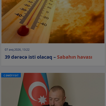
07 avq 2026, 13:22
39 dərəcə isti olacaq –
Sabahın havası
CƏMİYYƏT