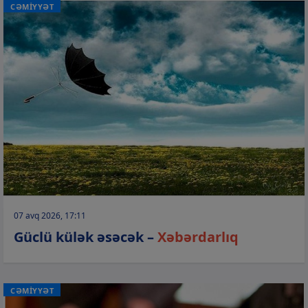
CƏMİYYƏT
07 avq 2026, 17:11
Güclü külək əsəcək –
Xəbərdarlıq
CƏMİYYƏT