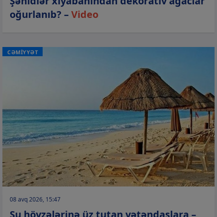
Şəhidlər xiyabanından dekorativ ağaclar
oğurlanıb? –
Video
CƏMİYYƏT
08 avq 2026, 15:47
Su hövzələrinə üz tutan vətəndaşlara –