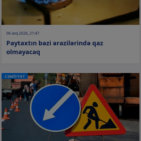
06 avq 2026, 21:47
Paytaxtın bəzi ərazilərində qaz
olmayacaq
CƏMİYYƏT