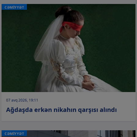
CƏMİYYƏT
07 avq 2026, 19:11
Ağdaşda erkən nikahın qarşısı alındı
CƏMİYYƏT