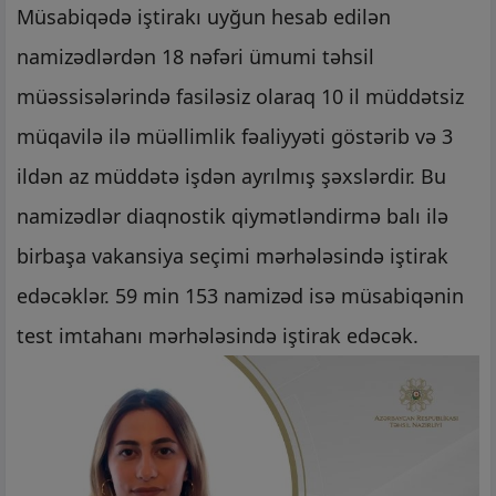
Müsabiqədə iştirakı uyğun hesab edilən
namizədlərdən 18 nəfəri ümumi təhsil
müəssisələrində fasiləsiz olaraq 10 il müddətsiz
müqavilə ilə müəllimlik fəaliyyəti göstərib və 3
ildən az müddətə işdən ayrılmış şəxslərdir. Bu
namizədlər diaqnostik qiymətləndirmə balı ilə
birbaşa vakansiya seçimi mərhələsində iştirak
edəcəklər. 59 min 153 namizəd isə müsabiqənin
test imtahanı mərhələsində iştirak edəcək.