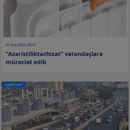
07 avq 2026, 09:27
“Azəristiliktəchizat” vətəndaşlara
müraciət edib
CƏMİYYƏT