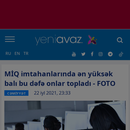
RU
EN
TR
MİQ imtahanlarında ən yüksək
balı bu dəfə onlar topladı - FOTO
22 iyl 2021, 23:33
CƏMİYYƏT