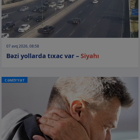
07 avq 2026, 08:58
Bəzi yollarda tıxac var –
Siyahı
CƏMİYYƏT