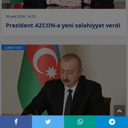
06 avq 2026, 14:25
Prezident AZCON-a yeni səlahiyyət verdi
CƏMİYYƏT
T