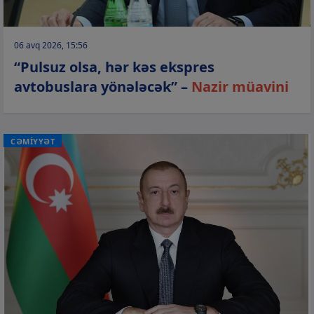
06 avq 2026, 15:56
“Pulsuz olsa, hər kəs ekspres
avtobuslara yönələcək” –
Nazir müavini
CƏMİYYƏT