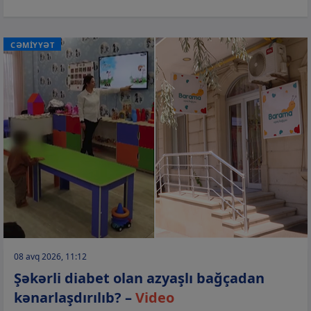
CƏMİYYƏT
08 avq 2026, 11:12
Şəkərli diabet olan azyaşlı bağçadan
kənarlaşdırılıb? –
Video