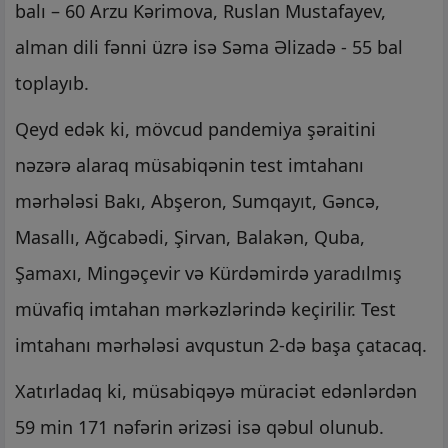
balı – 60 Arzu Kərimova, Ruslan Mustafayev,
alman dili fənni üzrə isə Səma Əlizadə - 55 bal
toplayıb.
Qeyd edək ki, mövcud pandemiya şəraitini
nəzərə alaraq müsabiqənin test imtahanı
mərhələsi Bakı, Abşeron, Sumqayıt, Gəncə,
Masallı, Ağcabədi, Şirvan, Balakən, Quba,
Şamaxı, Mingəçevir və Kürdəmirdə yaradılmış
müvafiq imtahan mərkəzlərində keçirilir. Test
imtahanı mərhələsi avqustun 2-də başa çatacaq.
Xatırladaq ki, müsabiqəyə müraciət edənlərdən
59 min 171 nəfərin ərizəsi isə qəbul olunub.