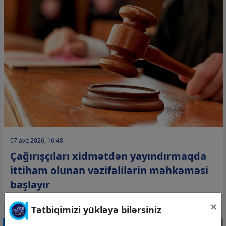
07 avq 2026, 16:48
Çağırışçıları xidmətdən yayındırmaqda
ittiham olunan vəzifəlilərin məhkəməsi
başlayır
×
Tətbiqimizi yükləyə bilərsiniz
CƏMİYYƏT