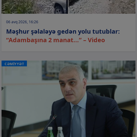
06 avq 2026, 16:26
Məşhur şəlaləyə gedən yolu tutublar:
“Adambaşına 2 manat...” – Video
CƏMİYYƏT