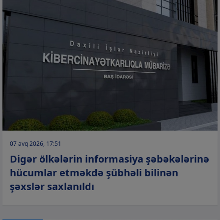
07 avq 2026, 17:51
Digər ölkələrin informasiya şəbəkələrinə
hücumlar etməkdə şübhəli bilinən
şəxslər saxlanıldı