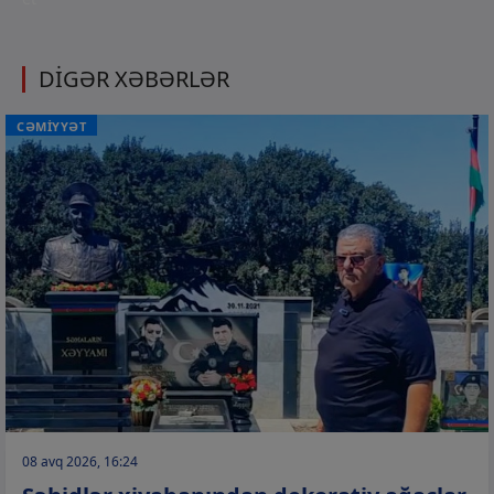
DİGƏR XƏBƏRLƏR
CƏMİYYƏT
08 avq 2026, 16:24