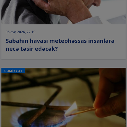
06 avq 2026, 22:19
Sabahın havası meteohəssas insanlara
necə təsir edəcək?
CƏMİYYƏT