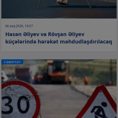
06 avq 2026, 19:57
Həsən Əliyev və Rövşən Əliyev
küçələrində hərəkət məhdudlaşdırılacaq
CƏMİYYƏT