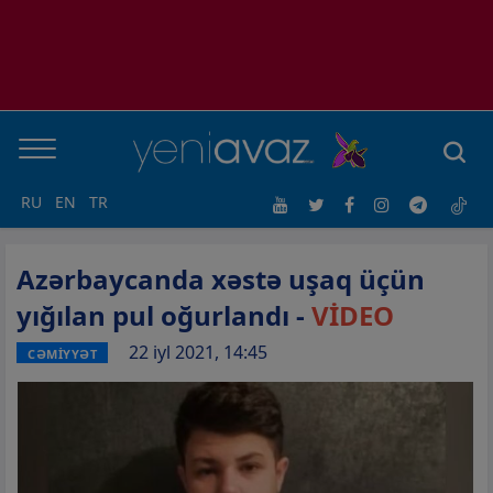
RU
EN
TR
Azərbaycanda xəstə uşaq üçün
yığılan pul oğurlandı -
VİDEO
22 iyl 2021, 14:45
CƏMİYYƏT