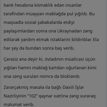
bank hesabına köməklik edən insanlar
tərəfindən müəyyən məbləğdə pul yığılıb. Bu
məqsədlə sosial şəbəkələrdə etdiyi
paylaşımlardan sonra ona Ukraynadan zəng
edilərək yardım etmək istəklərini bildiriblər. Elə
hər şey də bundan sonra baş verib.
Çarəsiz ana deyir ki, övladının müalicəsi üçün
yığılan həmin məbləğ kartdan oğurlanan kimi
ona zəng vurulan nömrə də bloklanıb.
Zərərçəkmiş məsələ ilə bağlı Daxili İşlər
Nazirliyinin “102” qaynar xəttinə zəng vuraraq
məlumat verib.