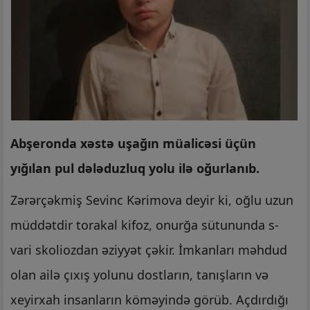
Abşeronda xəstə uşağın müalicəsi üçün
yığılan pul dələduzluq yolu ilə oğurlanıb.
Zərərçəkmiş Sevinc Kərimova deyir ki, oğlu uzun
müddətdir torakal kifoz, onurğa sütununda s-
vari skoliozdan əziyyət çəkir. İmkanları məhdud
olan ailə çıxış yolunu dostların, tanışların və
xeyirxah insanların köməyində görüb. Açdırdığı