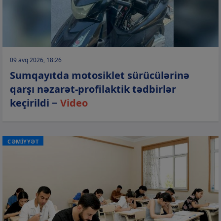
09 avq 2026, 18:26
Sumqayıtda motosiklet sürücülərinə
qarşı nəzarət-profilaktik tədbirlər
keçirildi −
Video
CƏMİYYƏT