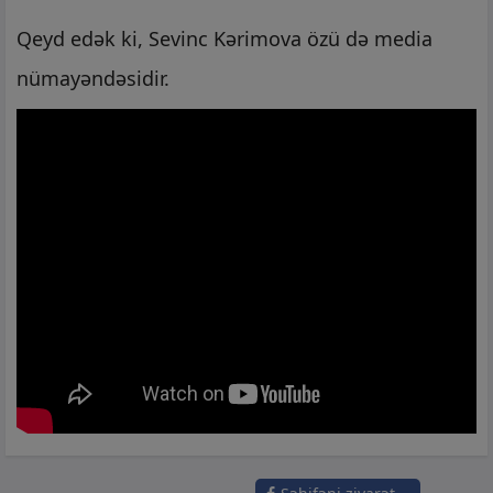
Qeyd edək ki, Sevinc Kərimova özü də media
nümayəndəsidir.