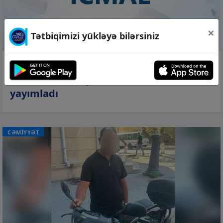
×
Tətbiqimizi yükləyə bilərsiniz
09 avq 2026, 18:58
Müdafiə Nazirliyi həftəlik icmalını
yayımladı
CƏMİYYƏT