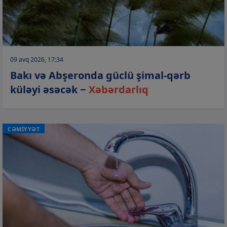
09 avq 2026, 17:34
Bakı və Abşeronda güclü şimal-qərb
küləyi əsəcək −
Xəbərdarlıq
CƏMİYYƏT