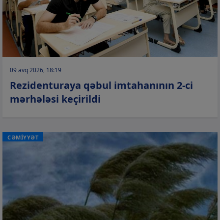
09 avq 2026, 18:19
Rezidenturaya qəbul imtahanının 2-ci
mərhələsi keçirildi
CƏMİYYƏT