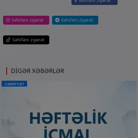
Səhifəni ziyarət
et
Səhifəni ziyarət
Səhifəni ziyarət
et
et
Səhifəni ziyarət
et
DİGƏR XƏBƏRLƏR
CƏMİYYƏT