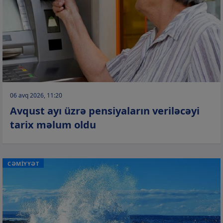
06 avq 2026, 11:20
Avqust ayı üzrə pensiyaların veriləcəyi
tarix məlum oldu
CƏMİYYƏT