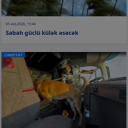
05 avq 2026, 15:44
Sabah güclü külək əsəcək
CƏMİYYƏT