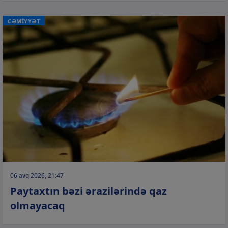
CƏMİYYƏT
06 avq 2026, 21:47
Paytaxtın bəzi ərazilərində qaz
olmayacaq