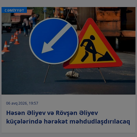
CƏMİYYƏT
06 avq 2026, 19:57
Həsən Əliyev və Rövşən Əliyev
küçələrində hərəkət məhdudlaşdırılacaq