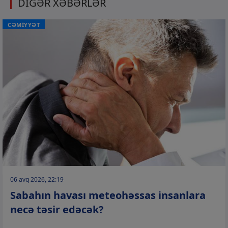
DİGƏR XƏBƏRLƏR
CƏMİYYƏT
06 avq 2026, 22:19
Sabahın havası meteohəssas insanlara
necə təsir edəcək?