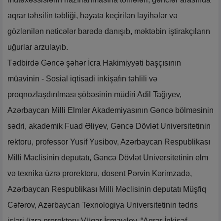
aqrar təhsilin təbliği, həyata keçirilən layihələr və
gözlənilən nəticələr barədə danışıb, məktəbin iştirakçıların
uğurlar arzulayıb.
Tədbirdə Gəncə şəhər İcra Hakimiyyəti başçısının
müavinin - Sosial iqtisadi inkişafın təhlili və
proqnozlaşdırılması şöbəsinin müdiri Adil Tağıyev,
Azərbaycan Milli Elmlər Akademiyasının Gəncə bölməsinin
sədri, akademik Fuad Əliyev, Gəncə Dövlət Universitetinin
rektoru, professor Yusif Yusibov, Azərbaycan Respublikası
Milli Məclisinin deputatı, Gəncə Dövlət Universitetinin elm
və texnika üzrə prorektoru, dosent Pərvin Kərimzadə,
Azərbaycan Respublikası Milli Məclisinin deputatı Müşfiq
Cəfərov, Azərbaycan Texnologiya Universitetinin tədris
işləri üzrə prorektoru Vüqar İsmayılov, “Aqrar İnkişaf