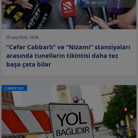
05 avq 2026, 19:08
“Cəfər Cabbarlı” və “Nizami” stansiyaları
arasında tunellərin tikintisi daha tez
başa çata bilər
CƏMİYYƏT