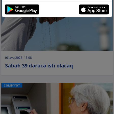
06 avq 2026, 13:08
Sabah 39 dərəcə isti olacaq
CƏMİYYƏT