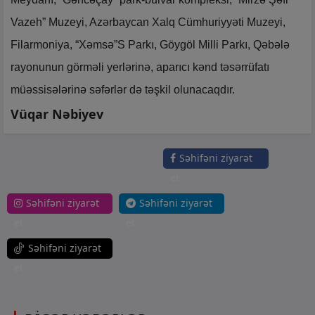
Vazeh” Muzeyi, Azərbaycan Xalq Cümhuriyyəti Muzeyi,
Filarmoniya, “Xəmsə”S Parkı, Göygöl Milli Parkı, Qəbələ
rayonunun görməli yerlərinə, aparıcı kənd təsərrüfatı
müəssisələrinə səfərlər də təşkil olunacaqdır.
Vüqar Nəbiyev
Səhifəni ziyarət
et
Səhifəni ziyarət
Səhifəni ziyarət
et
et
Səhifəni ziyarət
et