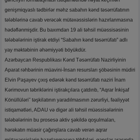
genişmiqyaslı tədbirlər məhz sabahın kənd təsərrüfatının
tələblərinə cavab verəcək mütəxəssislərin hazırlanmasına
hədəflənmişdir. Bu baxımdan 19 ali təhsil müəssisəsinin
tələbələrinin iştirak etdiyi “Sabahın kənd təsərrüfatı” adlı
yay məktəbinin əhəmiyyəti böyükdür.
Azərbaycan Respublikası Kənd Təsərrüfatı Nazirliyinin
Aparat rəhbərinin müavini-İnsan resursları şöbəsinin müdiri
Elvin Paşayev çıxış edərək kənd təsərrüfatı naziri İnam
Kərimovun təbriklərini iştirakçılara çatdırıb, “Aqrar İnkişaf
Könüllüləri" təşkilatının yaradılmasının zərurliyi, fəaliyyət
istiqamətləri, ADAU və digər ali təhsil müəssisələrinin
tələbələrinin bu prosesə aktiv şəkildə qoşulmaları,
hərəkatın müasir çağırışlara cavab verən aqrar
mütəxəssislərin hazırlanmasına töhfələri, gənclər arasında