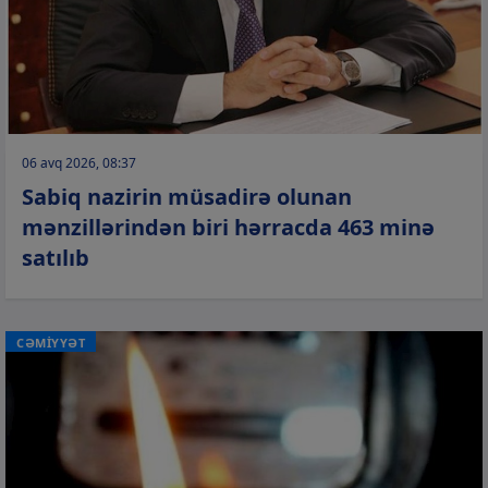
06 avq 2026, 08:37
Sabiq nazirin müsadirə olunan
mənzillərindən biri hərracda 463 minə
satılıb
CƏMİYYƏT