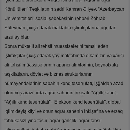
Könüllüləri” Təşkilatının sədri Kamran Əliyev, “Azərbaycan
Universitetləri” sosial şəbəkəsinin rəhbəri Zöhrab
Süleyman çıxış edərək məktəbin iştirakçılarına uğurlar
arzulayıblar.
Sonra müxtəlif ali təhsil müəssisələrini təmsil edən
iştirakçılar çıxış edərək yay məktəbində ölkəmizin və xarici
ali təhsil müəssisələrinin aparıcı alimlərinin, beynəlxalq
təşkilatların, dövlət və biznes strukturlarının
nümayəndələrinin sabahın kənd təsərrüfatı, işğaldan azad
olunmuş ərazilərdə aqrar sahənin inkişafı, “Ağıllı kənd”,
“Ağıllı kənd təsərrüfatı”, “Elektron kənd təsərrüfatı”, qlobal
iqlim dəyişikliyi və onun aqrar sahənin inkişafına və ərzaq
təhlükəsizliyinə təsiri, aqrar gənclik, aqrar təhsil
istiqamətləri, habelə dahi Azərbaycan şairi və mütəfəkkiri