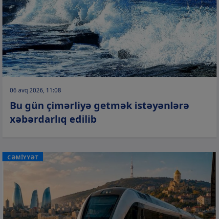
06 avq 2026, 11:08
Bu gün çimərliyə getmək istəyənlərə
xəbərdarlıq edilib
CƏMİYYƏT