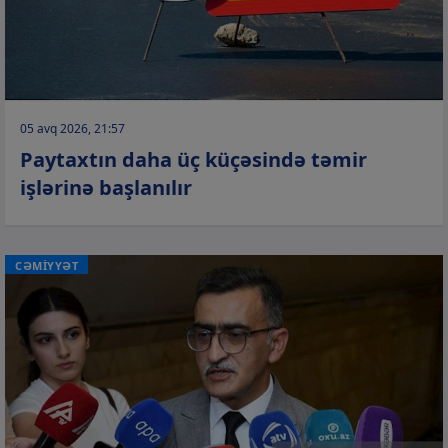
05 avq 2026, 21:57
Paytaxtın daha üç küçəsində təmir
işlərinə başlanılır
CƏMİYYƏT