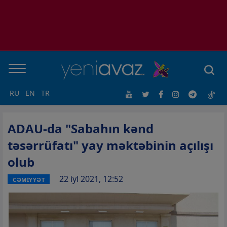
RU
EN
TR
ADAU-da "Sabahın kənd
təsərrüfatı" yay məktəbinin açılışı
olub
22 iyl 2021, 12:52
CƏMİYYƏT