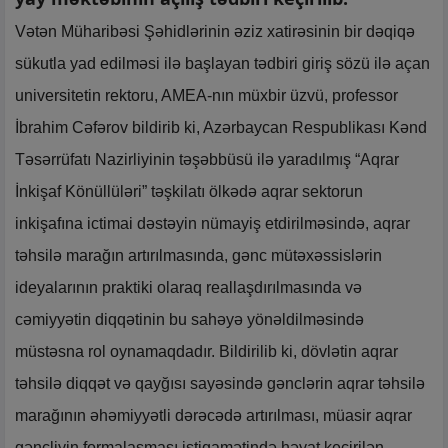
Vətən Müharibəsi Şəhidlərinin əziz xatirəsinin bir dəqiqə
sükutla yad edilməsi ilə başlayan tədbiri giriş sözü ilə açan
universitetin rektoru, AMEA-nın müxbir üzvü, professor
İbrahim Cəfərov bildirib ki, Azərbaycan Respublikası Kənd
Təsərrüfatı Nazirliyinin təşəbbüsü ilə yaradılmış “Aqrar
İnkişaf Könüllüləri” təşkilatı ölkədə aqrar sektorun
inkişafına ictimai dəstəyin nümayiş etdirilməsində, aqrar
təhsilə marağın artırılmasında, gənc mütəxəssislərin
ideyalarının praktiki olaraq reallaşdırılmasında və
cəmiyyətin diqqətinin bu sahəyə yönəldilməsində
müstəsna rol oynamaqdadır. Bildirilib ki, dövlətin aqrar
təhsilə diqqət və qayğısı sayəsində gənclərin aqrar təhsilə
marağının əhəmiyyətli dərəcədə artırılması, müasir aqrar
gəncliyin formalaşması istiqamətində həyat keçirilən