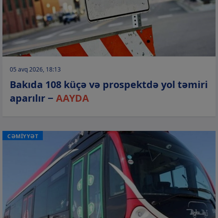
05 avq 2026, 18:13
Bakıda 108 küçə və prospektdə yol təmiri
aparılır −
AAYDA
CƏMİYYƏT