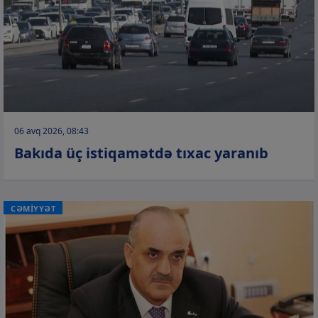
06 avq 2026, 08:43
Bakıda üç istiqamətdə tıxac yaranıb
CƏMİYYƏT