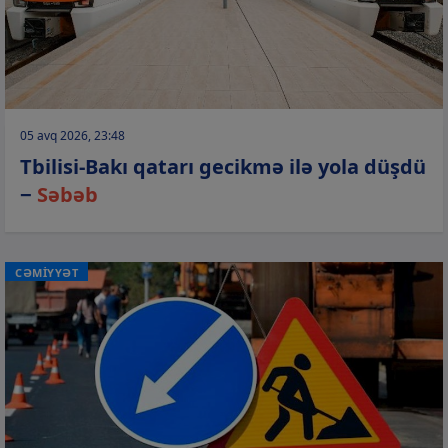
05 avq 2026, 23:48
Tbilisi-Bakı qatarı gecikmə ilə yola düşdü
−
Səbəb
CƏMİYYƏT