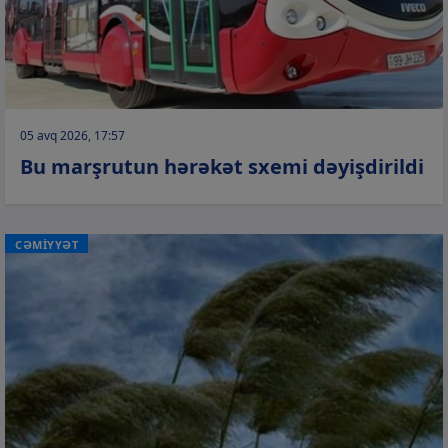
05 avq 2026, 17:57
Bu marşrutun hərəkət sxemi dəyişdirildi
CƏMİYYƏT