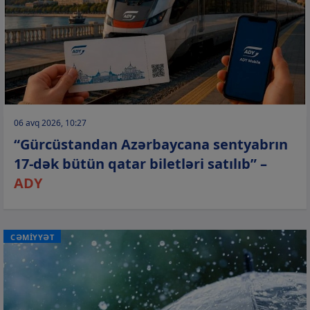
06 avq 2026, 10:27
“Gürcüstandan Azərbaycana sentyabrın
17-dək bütün qatar biletləri satılıb” –
ADY
CƏMİYYƏT