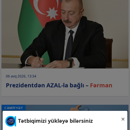
06 avq 2026, 13:34
Prezidentdən AZAL-la bağlı –
Fərman
CƏMİYYƏT
×
Tətbiqimizi yükləyə bilərsiniz