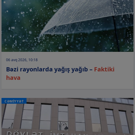
06 avq 2026, 10:18
Bəzi rayonlarda yağış yağıb –
Faktiki
hava
CƏMİYYƏT