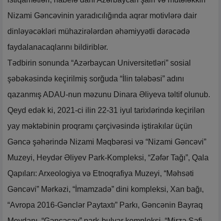
Nizami Gəncəvinin yaradıcılığında aqrar motivlərə dair
dinləyəcəkləri mühazirələrdən əhəmiyyətli dərəcədə
faydalanacaqlarını bildiriblər.
Tədbirin sonunda “Azərbaycan Universitetləri” sosial
şəbəkəsində keçirilmiş sorğuda “İlin tələbəsi” adını
qazanmış ADAU-nun məzunu Dinara Əliyeva təltif olunub.
Qeyd edək ki, 2021-ci ilin 22-31 iyul tarixlərində keçirilən
yay məktəbinin proqramı çərçivəsində iştirakılar üçün
Gəncə şəhərində Nizami Məqbərəsi və “Nizami Gəncəvi”
Muzeyi, Heydər Əliyev Park-Kompleksi, “Zəfər Tağı”, Qala
Qapıları: Arxeologiya və Etnoqrafiya Muzeyi, “Məhsəti
Gəncəvi” Mərkəzi, “İmamzadə” dini kompleksi, Xan bağı,
“Avropa 2016-Gənclər Paytaxtı” Parkı, Gəncənin Bayraq
Meydanı, “Gəncəçay” park-bulvar kompleksi, “Mirzə Şəfi