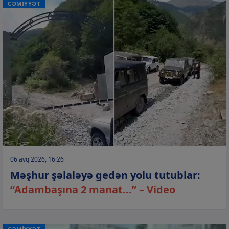
CƏMİYYƏT
06 avq 2026, 16:26
Məşhur şəlaləyə gedən yolu tutublar:
“Adambaşına 2 manat...” – Video