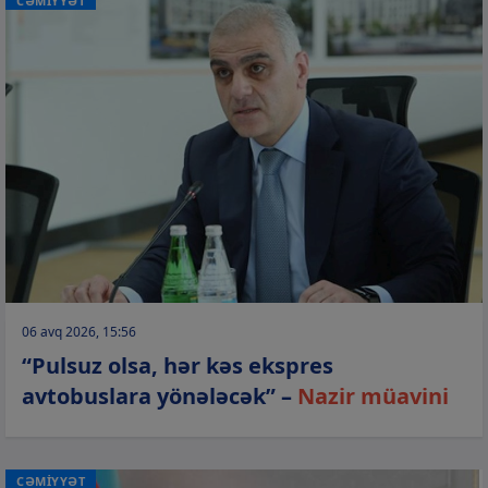
CƏMİYYƏT
06 avq 2026, 15:56
“Pulsuz olsa, hər kəs ekspres
avtobuslara yönələcək” –
Nazir müavini
CƏMİYYƏT