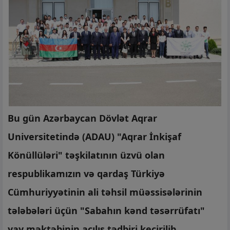
Bu gün Azərbaycan Dövlət Aqrar
Universitetində (ADAU) "Aqrar İnkişaf
Könüllüləri" təşkilatının üzvü olan
respublikamızın və qardaş Türkiyə
Cümhuriyyətinin ali təhsil müəssisələrinin
tələbələri üçün "Sabahın kənd təsərrüfatı"
yay məktəbinin açılış tədbiri keçirilib.