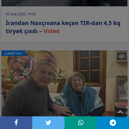
05 avq 2026, 14:24
İrandan Naxçıvana keçən TIR-dan 4,5 kq
tiryək çıxdı –
Video
CƏMİYYƏT
T