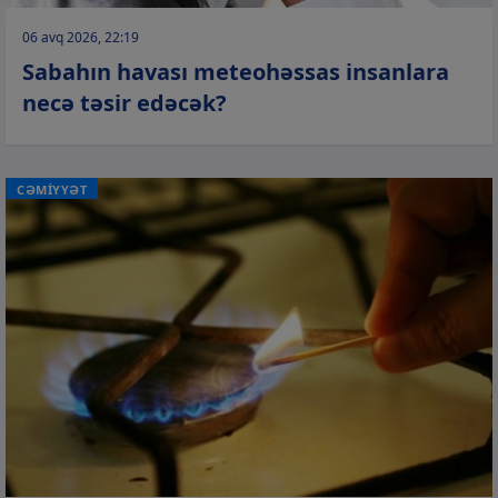
06 avq 2026, 22:19
Sabahın havası meteohəssas insanlara
necə təsir edəcək?
CƏMİYYƏT