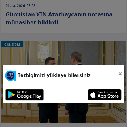
06 avq 2026, 23:28
Gürcüstan XİN Azərbaycanın notasına
münasibət bildirdi
GÜNDƏM
×
Tətbiqimizi yükləyə bilərsiniz