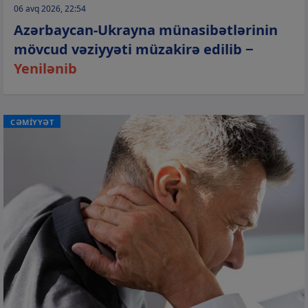
06 avq 2026, 22:54
Azərbaycan-Ukrayna münasibətlərinin
mövcud vəziyyəti müzakirə edilib −
Yenilənib
CƏMİYYƏT