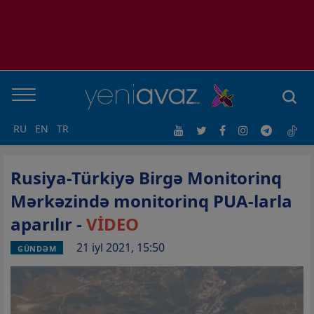
RU
EN
TR
Rusiya-Türkiyə Birgə Monitorinq
Mərkəzində monitorinq PUA-larla
aparılır -
VİDEO
21 iyl 2021, 15:50
GÜNDƏM