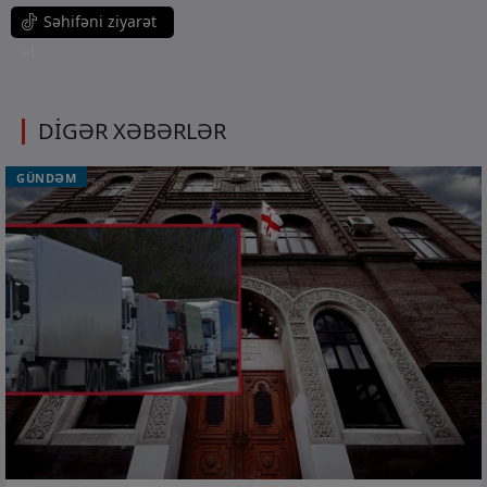
Səhifəni ziyarət
et
DİGƏR XƏBƏRLƏR
GÜNDƏM