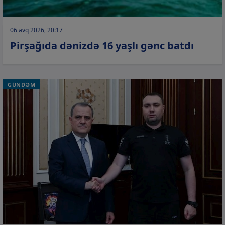
06 avq 2026, 20:17
Pirşağıda dənizdə 16 yaşlı gənc batdı
GÜNDƏM