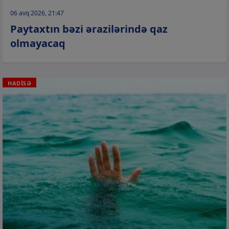
06 avq 2026, 21:47
Paytaxtın bəzi ərazilərində qaz
olmayacaq
HADİSƏ