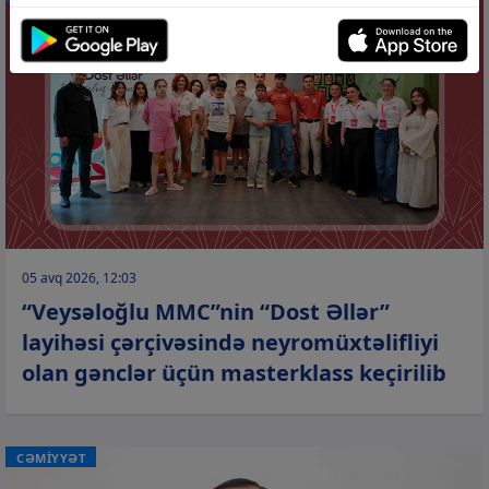
05 avq 2026, 12:03
“Veysəloğlu MMC”nin “Dost Əllər”
layihəsi çərçivəsində neyromüxtəlifliyi
olan gənclər üçün masterklass keçirilib
CƏMİYYƏT