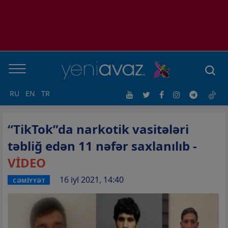
RU
EN
TR
“TikTok”da narkotik vasitələri
təbliğ edən 11 nəfər saxlanılıb -
VİDEO
16 iyl 2021, 14:40
CƏMİYYƏT