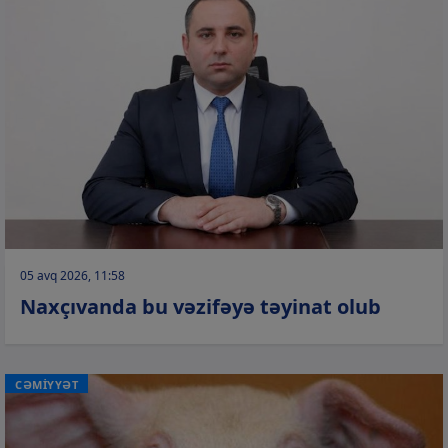
05 avq 2026, 11:58
Naxçıvanda bu vəzifəyə təyinat olub
CƏMİYYƏT