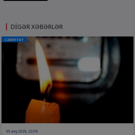
et
DİGƏR XƏBƏRLƏR
CƏMİYYƏT
05 avq 2026, 23:59