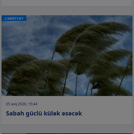
CƏMİYYƏT
05 avq 2026, 15:44
Sabah güclü külək əsəcək