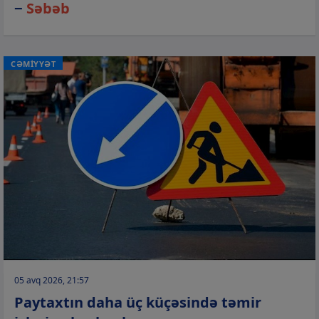
−
Səbəb
CƏMİYYƏT
05 avq 2026, 21:57
Paytaxtın daha üç küçəsində təmir