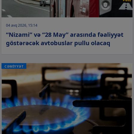
04 avq 2026, 15:14
“Nizami” və “28 May” arasında fəaliyyət
göstərəcək avtobuslar pullu olacaq
CƏMİYYƏT