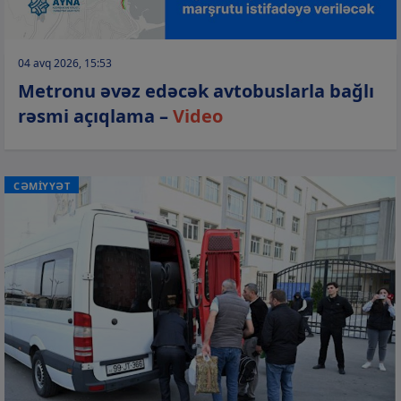
04 avq 2026, 15:53
Metronu əvəz edəcək avtobuslarla bağlı
rəsmi açıqlama –
Video
CƏMİYYƏT