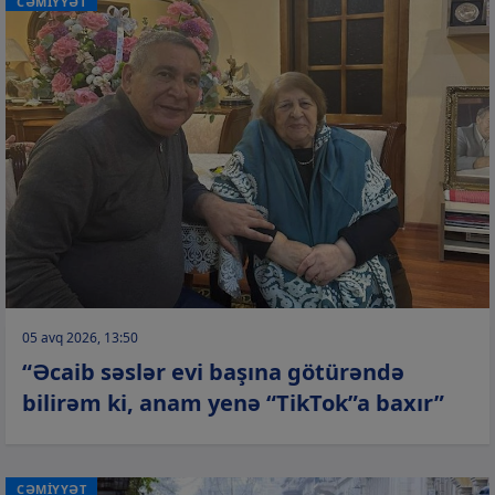
CƏMİYYƏT
05 avq 2026, 13:50
“Əcaib səslər evi başına götürəndə
bilirəm ki, anam yenə “TikTok”a baxır”
CƏMİYYƏT