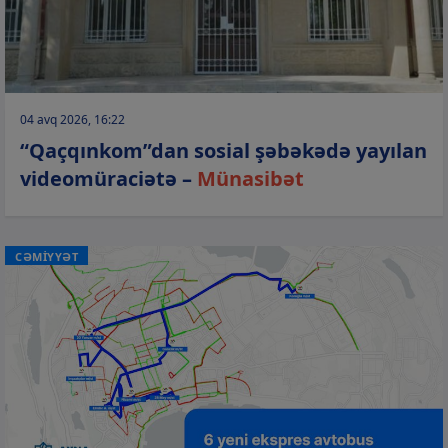
04 avq 2026, 16:22
“Qaçqınkom”dan sosial şəbəkədə yayılan
videomüraciətə –
Münasibət
CƏMİYYƏT