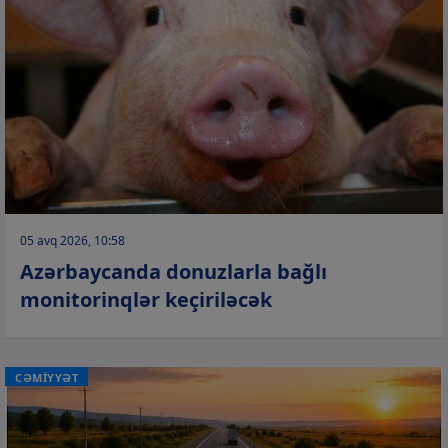
05 avq 2026, 10:58
Azərbaycanda donuzlarla bağlı
monitorinqlər keçiriləcək
CƏMİYYƏT