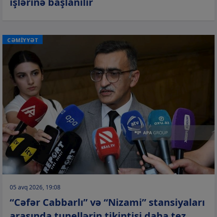
işlərinə başlanılır
CƏMİYYƏT
05 avq 2026, 19:08
“Cəfər Cabbarlı” və “Nizami” stansiyaları
arasında tunellərin tikintisi daha tez