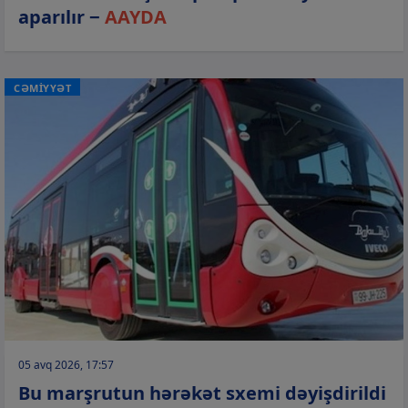
aparılır −
AAYDA
CƏMİYYƏT
05 avq 2026, 17:57
Bu marşrutun hərəkət sxemi dəyişdirildi