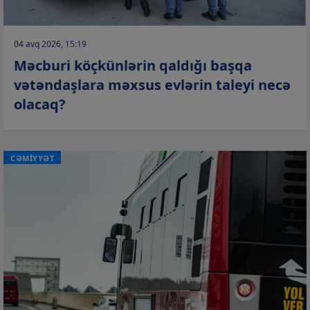
04 avq 2026, 15:19
Məcburi köçkünlərin qaldığı başqa
vətəndaşlara məxsus evlərin taleyi necə
olacaq?
CƏMİYYƏT