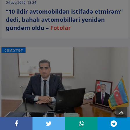
04 avq 2026, 13:24
“10 ildir avtomobildən istifadə etmirəm”
dedi, bahalı avtomobilləri yenidən
gündəm oldu –
Fotolar
CƏMİYYƏT
T