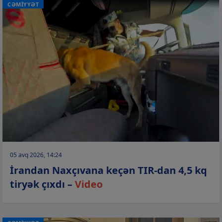
CƏMİYYƏT
05 avq 2026, 14:24
İrandan Naxçıvana keçən TIR-dan 4,5 kq
tiryək çıxdı –
Video