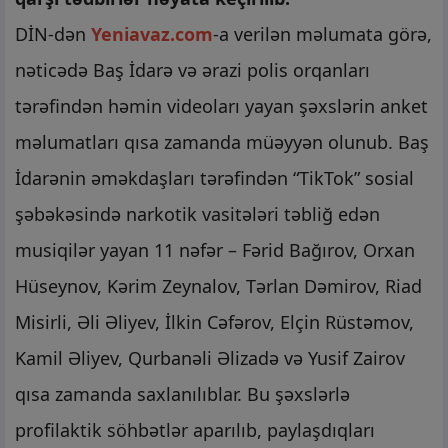
DİN-dən
Yeniavaz.com
-a verilən məlumata görə,
nəticədə Baş İdarə və ərazi polis orqanları
tərəfindən həmin videoları yayan şəxslərin anket
məlumatları qısa zamanda müəyyən olunub. Baş
İdarənin əməkdaşları tərəfindən “TikTok” sosial
şəbəkəsində narkotik vasitələri təbliğ edən
musiqilər yayan 11 nəfər – Fərid Bağırov, Orxan
Hüseynov, Kərim Zeynalov, Tərlan Dəmirov, Riad
Misirli, Əli Əliyev, İlkin Cəfərov, Elçin Rüstəmov,
Kamil Əliyev, Qurbanəli Əlizadə və Yusif Zairov
qısa zamanda saxlanılıblar. Bu şəxslərlə
profilaktik söhbətlər aparılıb, paylaşdıqları