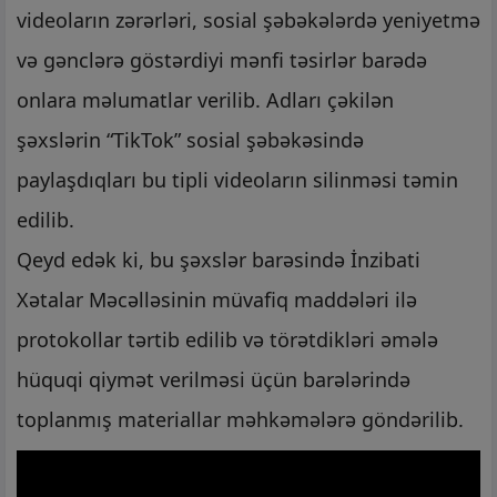
videoların zərərləri, sosial şəbəkələrdə yeniyetmə
və gənclərə göstərdiyi mənfi təsirlər barədə
onlara məlumatlar verilib. Adları çəkilən
şəxslərin “TikTok” sosial şəbəkəsində
paylaşdıqları bu tipli videoların silinməsi təmin
edilib.
Qeyd edək ki, bu şəxslər barəsində İnzibati
Xətalar Məcəlləsinin müvafiq maddələri ilə
protokollar tərtib edilib və törətdikləri əmələ
hüquqi qiymət verilməsi üçün barələrində
toplanmış materiallar məhkəmələrə göndərilib.