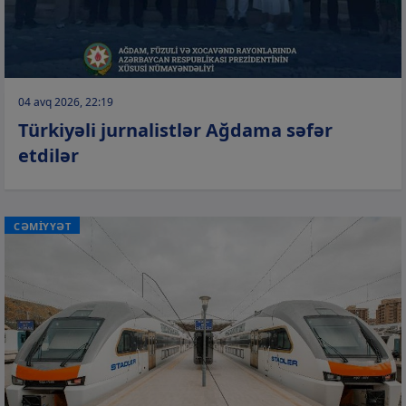
04 avq 2026, 22:19
Türkiyəli jurnalistlər Ağdama səfər
etdilər
CƏMİYYƏT