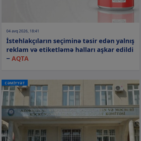
04 avq 2026, 18:41
İstehlakçıların seçiminə təsir edən yalnış
reklam və etiketləmə halları aşkar edildi
−
AQTA
CƏMİYYƏT