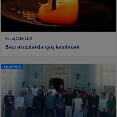
04 avq 2026, 23:49
Bəzi ərazilərdə işıq kəsiləcək
CƏMİYYƏT