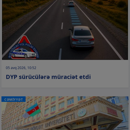
05 avq 2026, 10:52
DYP sürücülərə müraciət etdi
CƏMİYYƏT