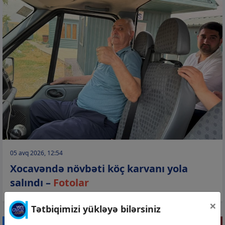
05 avq 2026, 12:54
Xocavəndə növbəti köç karvanı yola
salındı –
Fotolar
×
Tətbiqimizi yükləyə bilərsiniz
CƏMİYYƏT