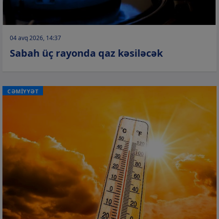
04 avq 2026, 14:37
Sabah üç rayonda qaz kəsiləcək
CƏMİYYƏT