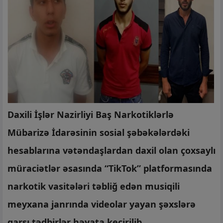
Daxili İşlər Nazirliyi Baş Narkotiklərlə
Mübarizə İdarəsinin sosial şəbəkələrdəki
hesablarına vətəndaşlardan daxil olan çoxsaylı
müraciətlər əsasında “TikTok” platformasında
narkotik vasitələri təbliğ edən musiqili
meyxana janrında videolar yayan şəxslərə
qarşı tədbirlər həyata keçirilib.