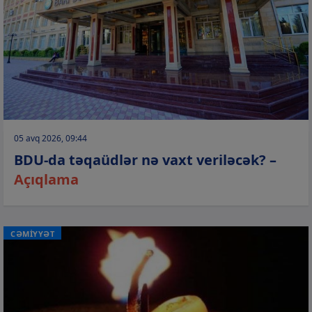
05 avq 2026, 09:44
BDU-da təqaüdlər nə vaxt veriləcək? –
Açıqlama
CƏMİYYƏT