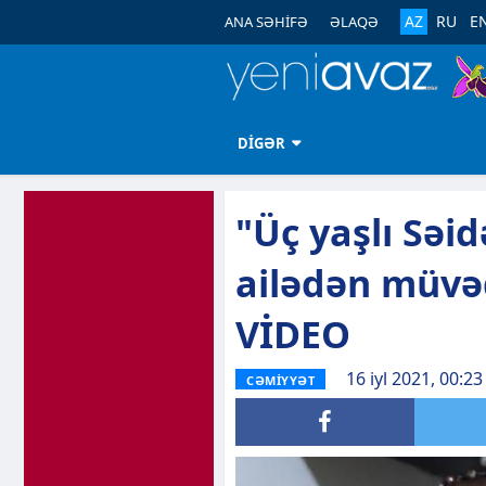
AZ
RU
E
ANA SƏHİFƏ
ƏLAQƏ
DİGƏR
"Üç yaşlı Səid
ailədən müvəq
VİDEO
16 iyl 2021, 00:23
CƏMİYYƏT