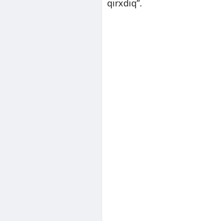
qırxdıq”.