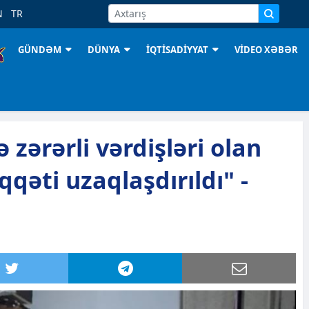
N
TR
GÜNDƏM
DÜNYA
İQTİSADİYYAT
VİDEO XƏBƏR
ə zərərli vərdişləri olan
qəti uzaqlaşdırıldı" -