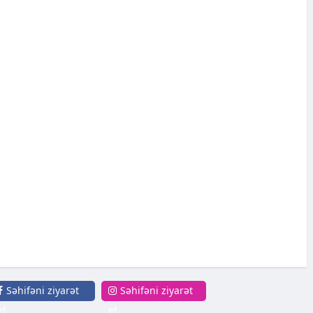
Səhifəni ziyarət
Səhifəni ziyarət
et
et