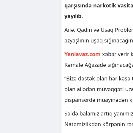
qarşısında narkotik vasit
yayılıb.
Ailə, Qadın və Uşaq Proble
azyaşlının uşaq sığınacağına
Yeniavaz.com
xəbər verir k
Kəmalə Ağazadə sığınacağa y
“Bizə dəstək olan hər kəsə t
olan ailədən müvəqqəti uzaq
dispanserdə müayinədən ke
Səidə balamız artıq yanımı
Natəmizlikdən körpənin rən