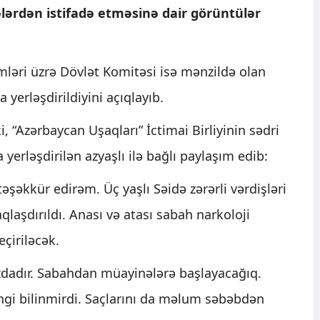
ələrdən istifadə etməsinə dair görüntülər
mləri üzrə Dövlət Komitəsi isə mənzildə olan
 yerləşdirildiyini açıqlayıb.
i, “Azərbaycan Uşaqları” İctimai Birliyinin sədri
erləşdirilən azyaşlı ilə bağlı paylaşım edib:
əşəkkür edirəm. Üç yaşlı Səidə zərərli vərdişləri
laşdırıldı. Anası və atası sabah narkoloji
çiriləcək.
zdadır. Sabahdan müayinələrə başlayacağıq.
gi bilinmirdi. Saçlarını da məlum səbəbdən