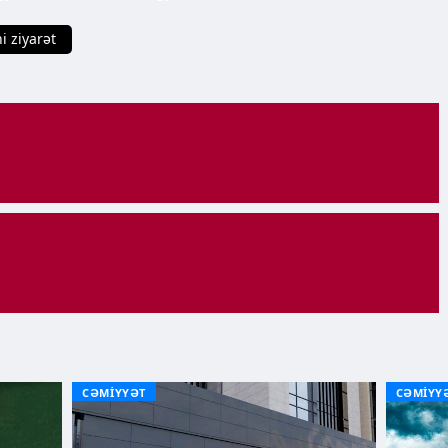
i ziyarət
CƏMİYYƏT
CƏMİYY