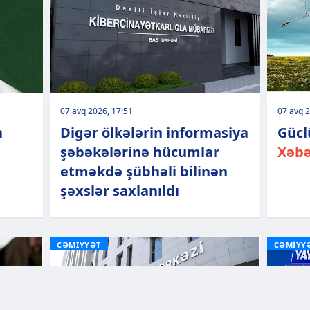
07 avq 2026, 17:51
07 avq 2
n
Digər ölkələrin informasiya
Gücl
şəbəkələrinə hücumlar
Xəbə
etməkdə şübhəli bilinən
şəxslər saxlanıldı
CƏMİYYƏT
CƏMİYY