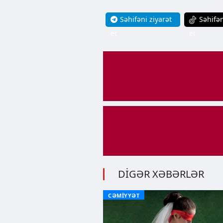
Səhifəni ziyarət
Səhifən
et
et
DİGƏR XƏBƏRLƏR
CƏMİYYƏT