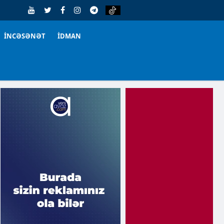
İNCƏSƏNƏT
İDMAN