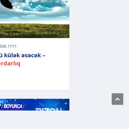
026, 17:11
ü külək əsəcək –
rdarlıq
To
ƏT