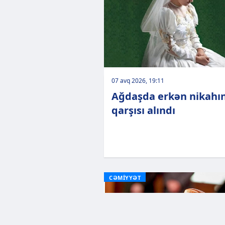
07 avq 2026, 19:11
Ağdaşda erkən nikahı
qarşısı alındı
CƏMİYYƏT