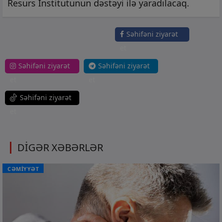
Resurs İnstitutunun dəstəyi ilə yaradılacaq.
Səhifəni ziyarət
et
Səhifəni ziyarət
Səhifəni ziyarət
et
et
Səhifəni ziyarət
et
DİGƏR XƏBƏRLƏR
CƏMİYYƏT