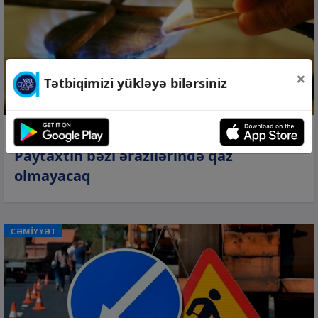
×
Tətbiqimizi yükləyə bilərsiniz
06 avq 2026, 21:47
Paytaxtın bəzi ərazilərində qaz
olmayacaq
CƏMİYYƏT