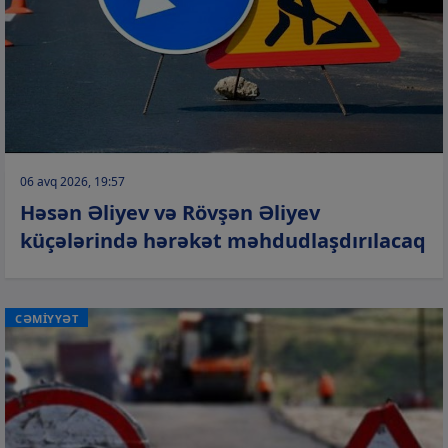
06 avq 2026, 19:57
Həsən Əliyev və Rövşən Əliyev
küçələrində hərəkət məhdudlaşdırılacaq
CƏMİYYƏT