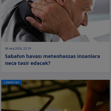
06 avq 2026, 22:19
Sabahın havası meteohəssas insanlara
necə təsir edəcək?
CƏMİYYƏT