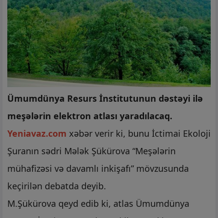
Ümumdünya Resurs İnstitutunun dəstəyi ilə
meşələrin elektron atlası yaradılacaq.
Yeniavaz.com
xəbər verir ki, bunu İctimai Ekoloji
Şuranın sədri Mələk Şükürova “Meşələrin
mühafizəsi və davamlı inkişafı” mövzusunda
keçirilən debatda deyib.
M.Şükürova qeyd edib ki, atlas Ümumdünya