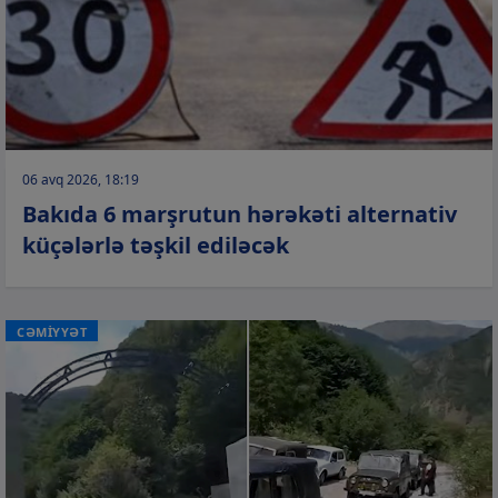
06 avq 2026, 18:19
Bakıda 6 marşrutun hərəkəti alternativ
küçələrlə təşkil ediləcək
CƏMİYYƏT