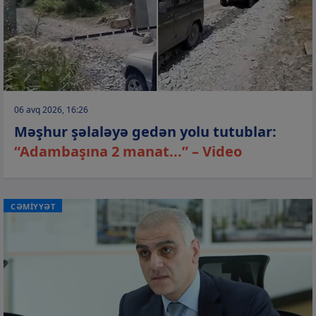
06 avq 2026, 16:26
Məşhur şəlaləyə gedən yolu tutublar:
“Adambaşına 2 manat...” – Video
CƏMİYYƏT