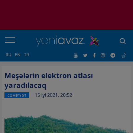
RU
EN
TR
Meşələrin elektron atlası
yaradılacaq
15 iyl 2021, 20:52
CƏMİYYƏT