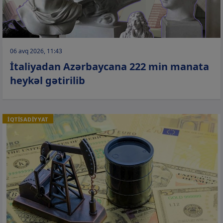
06 avq 2026, 11:43
İtaliyadan Azərbaycana 222 min manata
heykəl gətirilib
İQTİSADİYYAT