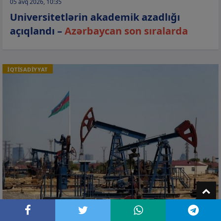
05 avq 2026, 10:35
Universitetlərin akademik azadlığı
açıqlandı –
Azərbaycan son sıralarda
İQTİSADİYYAT
T
05 avq 2026, 09:58