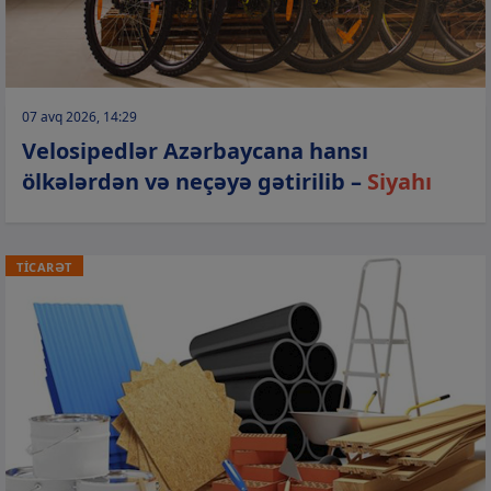
07 avq 2026, 14:29
Velosipedlər Azərbaycana hansı
ölkələrdən və neçəyə gətirilib –
Siyahı
TİCARƏT