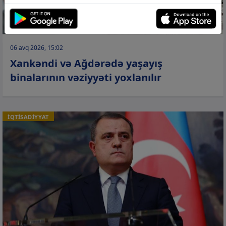
06 avq 2026, 15:02
Xankəndi və Ağdərədə yaşayış
binalarının vəziyyəti yoxlanılır
İQTİSADİYYAT