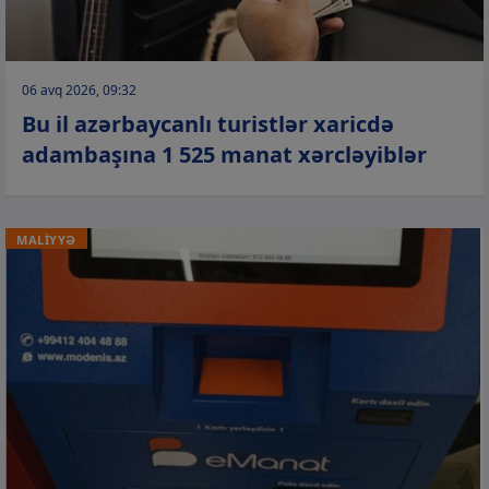
06 avq 2026, 09:32
Bu il azərbaycanlı turistlər xaricdə
adambaşına 1 525 manat xərcləyiblər
MALİYYƏ