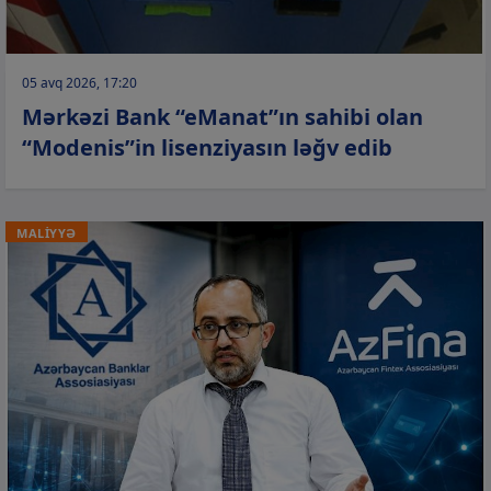
05 avq 2026, 17:20
Mərkəzi Bank “eManat”ın sahibi olan
“Modenis”in lisenziyasın ləğv edib
MALİYYƏ