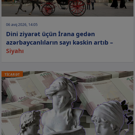
06 avq 2026, 14:05
Dini ziyarət üçün İrana gedən
azərbaycanlıların sayı kəskin artıb –
Siyahı
TİCARƏT