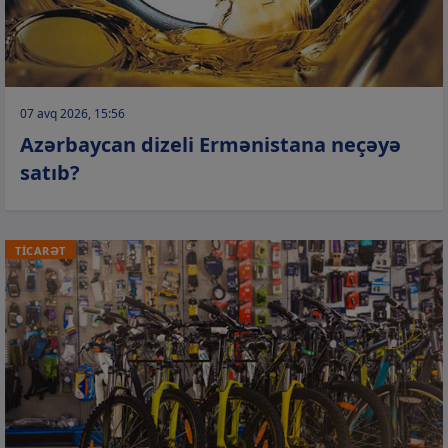
07 avq 2026, 15:56
Azərbaycan dizeli Ermənistana neçəyə
satıb?
TİCARƏT