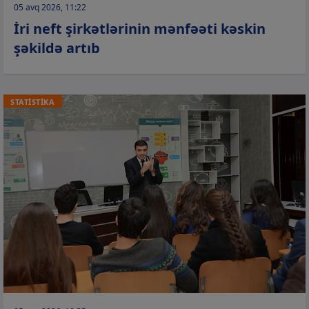
05 avq 2026, 11:22
İri neft şirkətlərinin mənfəəti kəskin
şəkildə artıb
STATİSTİKA