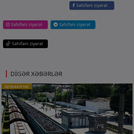
Səhifəni ziyarət
et
Səhifəni ziyarət
Səhifəni ziyarət
et
et
Səhifəni ziyarət
et
DİGƏR XƏBƏRLƏR
İQTİSADİYYAT