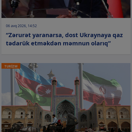
06 avq 2026, 14:52
“Zərurət yaranarsa, dost Ukraynaya qaz
tədarük etməkdən məmnun olarıq”
TURİZM