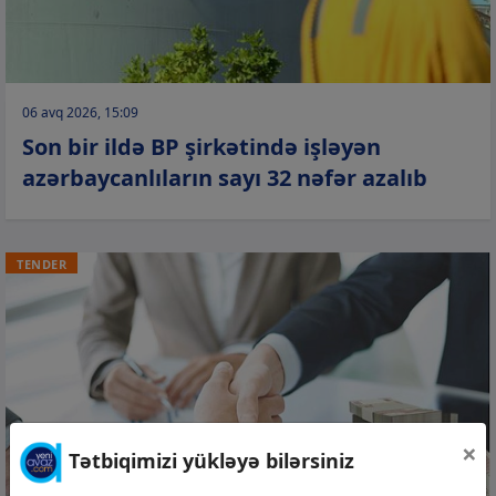
06 avq 2026, 15:09
Son bir ildə BP şirkətində işləyən
azərbaycanlıların sayı 32 nəfər azalıb
TENDER
×
Tətbiqimizi yükləyə bilərsiniz