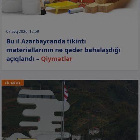
07 avq 2026, 12:59
Bu il Azərbaycanda tikinti
materiallarının nə qədər bahalaşdığı
açıqlandı –
Qiymətlər
TİCARƏT