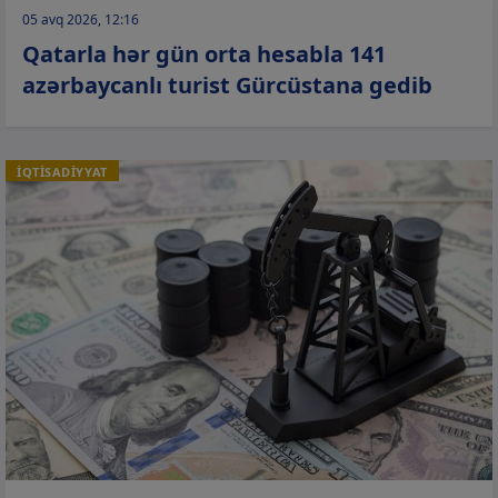
05 avq 2026, 12:16
Qatarla hər gün orta hesabla 141
azərbaycanlı turist Gürcüstana gedib
İQTİSADİYYAT