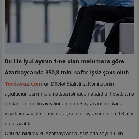
Bu ilin iyul ayının 1-nə olan məlumata görə
Azərbaycanda 350,8 min nəfər işsiz şəxs olub.
Yeniavaz.com
-un Dövlət Statistika Komitəsinin
açıqladığı rəsmi məlumatlara istinadən apardığı hesablama
göstərir ki, bu ilin əvvəlindən ötən 6 ay ərzində ölkədə
işsizlərin sayı 25,1 min nəfər, son bir ay ərzində isə 9,8 min
nəfər azalıb.
Onu da bildirək ki, Azərbaycanda işsizlərin sayı bu ilin