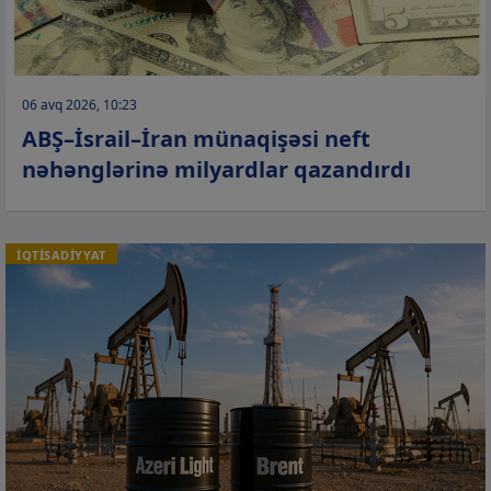
06 avq 2026, 10:23
ABŞ–İsrail–İran münaqişəsi neft
nəhənglərinə milyardlar qazandırdı
İQTİSADİYYAT