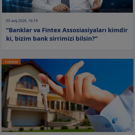
05 avq 2026, 16:19
“Banklar və Fintex Assosiasiyaları kimdir
ki, bizim bank sirrimizi bilsin?”
TURİZM