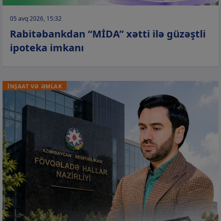
05 avq 2026, 15:32
Rabitəbankdan “MİDA” xətti ilə güzəştli
ipoteka imkanı
İNŞAAT VƏ ƏMLAK