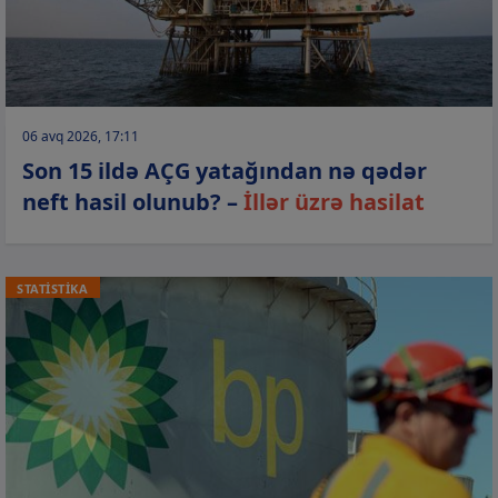
06 avq 2026, 17:11
Son 15 ildə AÇG yatağından nə qədər
neft hasil olunub? –
İllər üzrə hasilat
STATİSTİKA