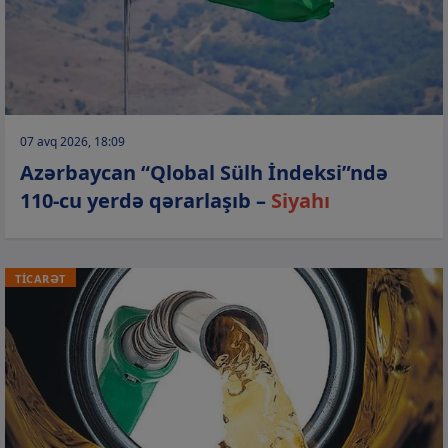
07 avq 2026, 18:09
Azərbaycan “Qlobal Sülh İndeksi”ndə
110-cu yerdə qərarlaşıb –
Siyahı
TİCARƏT