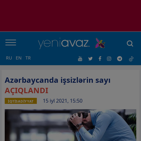
RU
EN
TR
Azərbaycanda işsizlərin sayı
AÇIQLANDI
15 iyl 2021, 15:50
İQTİSADİYYAT