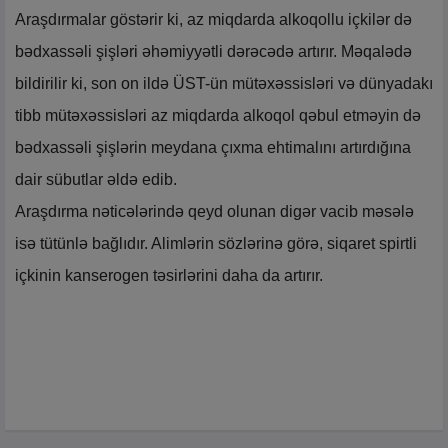
Araşdırmalar göstərir ki, az miqdarda alkoqollu içkilər də
bədxassəli şişləri əhəmiyyətli dərəcədə artırır. Məqalədə
bildirilir ki, son on ildə ÜST-ün mütəxəssisləri və dünyadakı
tibb mütəxəssisləri az miqdarda alkoqol qəbul etməyin də
bədxassəli şişlərin meydana çıxma ehtimalını artırdığına
dair sübutlar əldə edib.
Araşdırma nəticələrində qeyd olunan digər vacib məsələ
isə tütünlə bağlıdır. Alimlərin sözlərinə görə, siqaret spirtli
içkinin kanserogen təsirlərini daha da artırır.