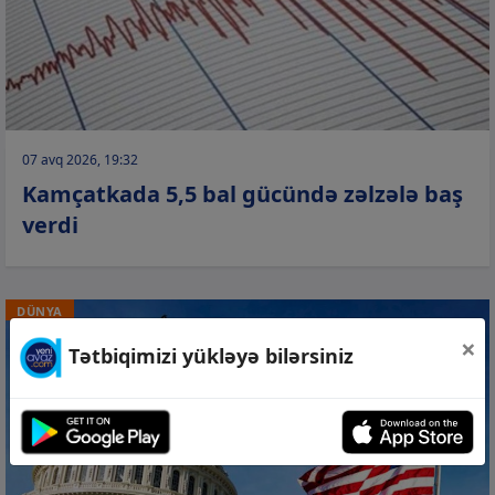
07 avq 2026, 19:32
Kamçatkada 5,5 bal gücündə zəlzələ baş
verdi
DÜNYA
×
Tətbiqimizi yükləyə bilərsiniz