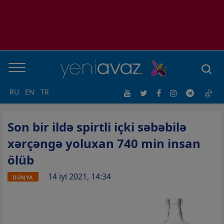
RU
EN
TR
Son bir ildə spirtli içki səbəbilə
xərçəngə yoluxan 740 min insan
ölüb
14 iyl 2021, 14:34
DÜNYA