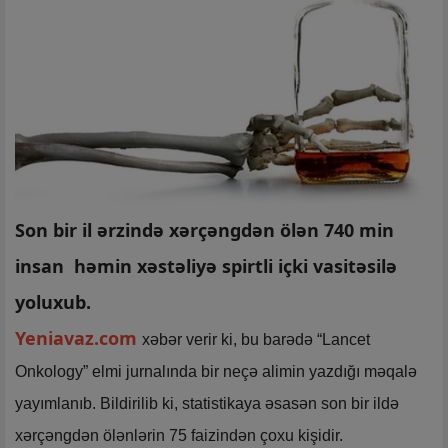
Son bir il ərzində xərçəngdən ölən 740 min
insan həmin xəstəliyə spirtli içki vasitəsilə
yoluxub.
Yeniavaz.com
xəbər verir ki, bu barədə “Lancet
Onkology” elmi jurnalında bir neçə alimin yazdığı məqalə
yayımlanıb. Bildirilib ki, statistikaya əsasən son bir ildə
xərçəngdən ölənlərin 75 faizindən çoxu kişidir.