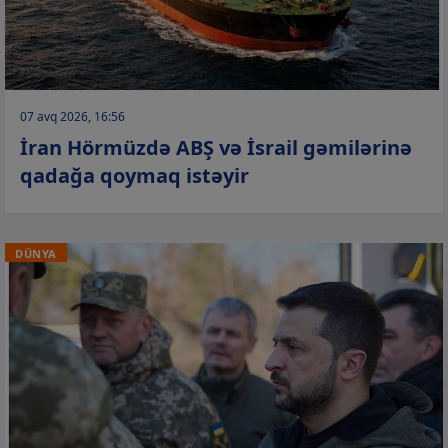
07 avq 2026, 16:56
İran Hörmüzdə ABŞ və İsrail gəmilərinə
qadağa qoymaq istəyir
DÜNYA