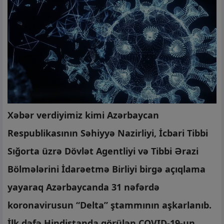
Xəbər verdiyimiz kimi Azərbaycan
Respublikasının Səhiyyə Nazirliyi, İcbari Tibbi
Sığorta üzrə Dövlət Agentliyi və Tibbi Ərazi
Bölmələrini İdarəetmə Birliyi birgə açıqlama
yayaraq Azərbaycanda 31 nəfərdə
koronavirusun “Delta” ştammının aşkarlanıb.
İlk dəfə Hindistanda görülən COVID-19-un