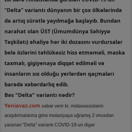
“Delta” variantı dünyanın bir çox ölkələrində
də artıq sürətlə yayılmağa başlayıb. Bundan
narahat olan ÜST (Ümumdünya Səhiyyə
Təşkilatı) əhaliyə hər iki dozasını vurdursalar
belə özlərini təhlükəsiz hiss etməməli, maska
taxmalı, gigiyenaya diqqət edilməli və
insanların sıx olduğu yerlərdən qaçmaları
barədə xəbərdarlıq edib.
Bəs "Delta" variantı nədir?
Yeniavaz.com
xəbər verir ki, mütəxəssislərin
araşdırmalarına görə mutasiyaya uğramış 2 virusdan
yaranan “Delta” variantı COVID-19-un digər