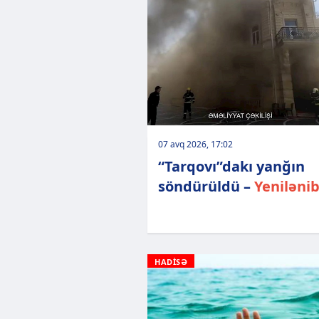
07 avq 2026, 17:02
“Tarqovı”dakı yanğın
söndürüldü –
Yeniləni
HADİSƏ