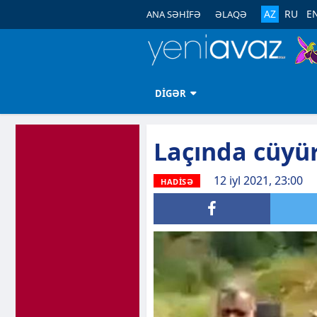
AZ
RU
E
ANA SƏHİFƏ
ƏLAQƏ
DİGƏR
Laçında cüyür
12 iyl 2021, 23:00
HADİSƏ