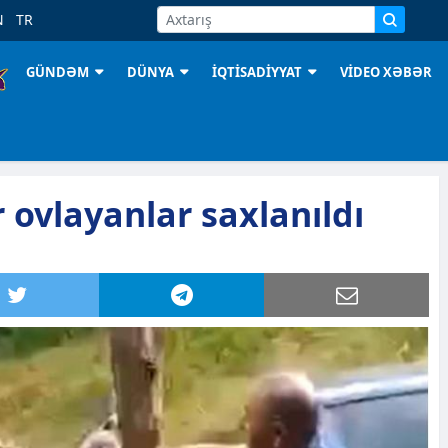
N
TR
GÜNDƏM
DÜNYA
İQTİSADİYYAT
VİDEO XƏBƏR
 ovlayanlar saxlanıldı