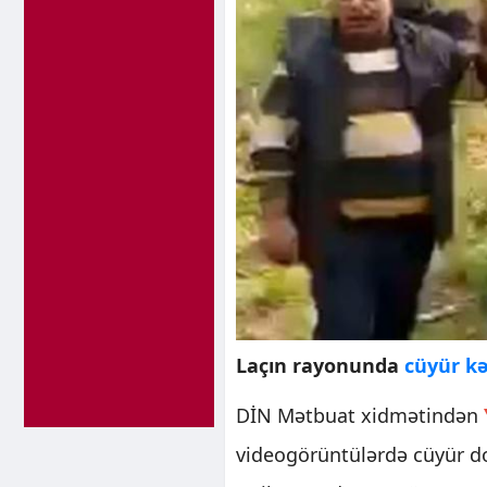
Laçın rayonunda
cüyür k
DİN Mətbuat xidmətindən
videogörüntülərdə cüyür do