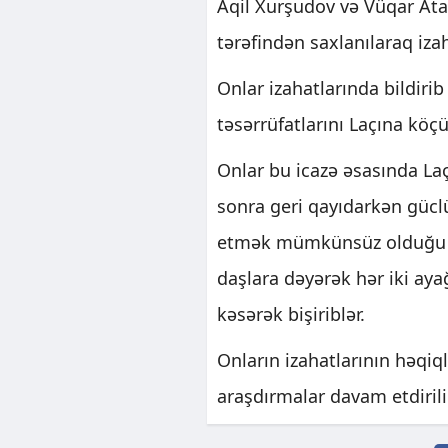
Aqil Xurşudov və Vüqar Ata
tərəfindən saxlanılaraq izah
Onlar izahatlarında bildiri
təsərrüfatlarını Laçına köçü
Onlar bu icazə əsasında Laç
sonra geri qayıdarkən gücl
etmək mümkünsüz olduğu üç
daşlara dəyərək hər iki ay
kəsərək bişiriblər.
Onların izahatlarının həqiq
araşdırmalar davam etdirilir