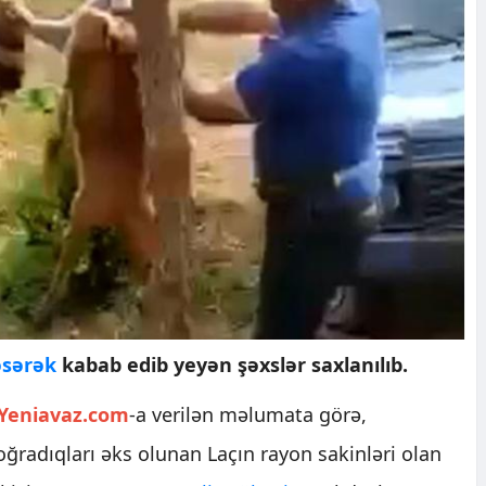
əsərək
kabab edib yeyən şəxslər saxlanılıb.
Yeniavaz.com
-a verilən məlumata görə,
ğradıqları əks olunan Laçın rayon sakinləri olan