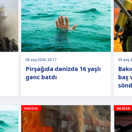
06 avq 2026, 20:17
05 avq 2
Pirşağıda dənizdə 16 yaşlı
Bakı
b
gənc batdı
baş 
sönd
HADİSƏ
HADİSƏ