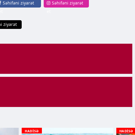
Səhifəni ziyarət
Səhifəni ziyarət
et
et
i ziyarət
HADİSƏ
HADİSƏ