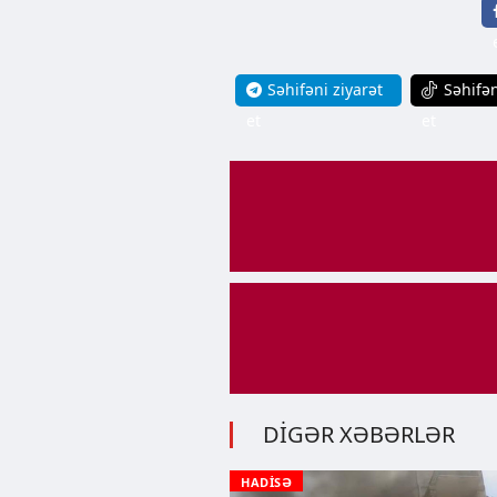
Səhifəni ziyarət
Səhifən
et
et
DİGƏR XƏBƏRLƏR
HADİSƏ