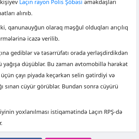
kişiyev
Laçın rayon Polis Şöbəsi
əməkdaşları
atları alınıb.
b ki, qanunauyğun olaraq məşğul olduqları arıçılıq
rmələrinə icazə verilib.
ına gediblər və təsərrüfatı orada yerləşdirdikdən
ü yağışa düşüblər. Bu zaman avtomobillə hərəkət
ün çayı piyada keçərkən selin gətirdiyi və
ağı sınan cüyür görüblər. Bundan sonra cüyürü
liyinin yoxlanılması istiqamətində Laçın RPŞ-də
.