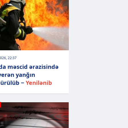
026, 22:37
da məscid ərazisində
verən yanğın
ürülüb −
Yenilənib