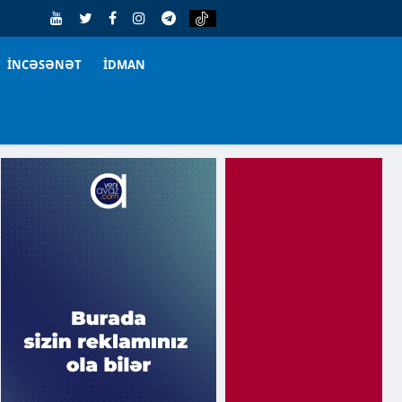
İNCƏSƏNƏT
İDMAN