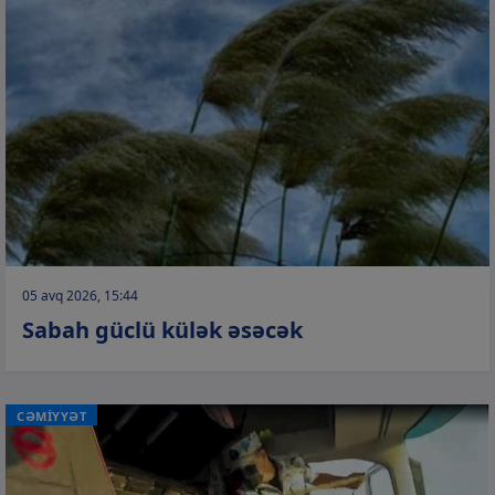
05 avq 2026, 15:44
Sabah güclü külək əsəcək
CƏMİYYƏT