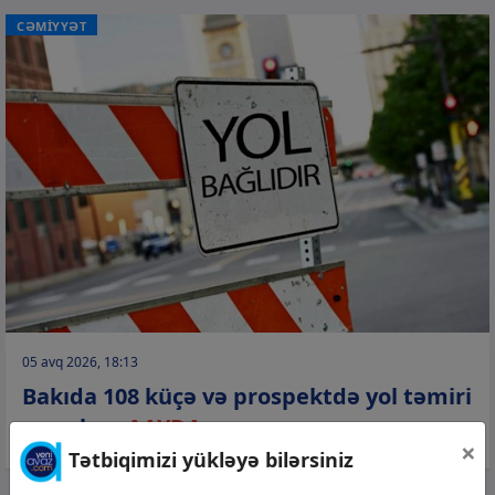
CƏMİYYƏT
05 avq 2026, 18:13
Bakıda 108 küçə və prospektdə yol təmiri
aparılır −
AAYDA
×
Tətbiqimizi yükləyə bilərsiniz