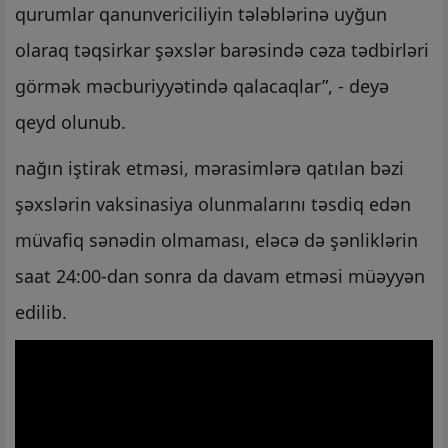
qurumlar qanunvericiliyin tələblərinə uyğun
olaraq təqsirkar şəxslər barəsində cəza tədbirləri
görmək məcburiyyətində qalacaqlar”, - deyə
qeyd olunub.
nağın iştirak etməsi, mərasimlərə qatılan bəzi
şəxslərin vaksinasiya olunmalarını təsdiq edən
müvafiq sənədin olmaması, eləcə də şənliklərin
saat 24:00-dan sonra da davam etməsi müəyyən
edilib.