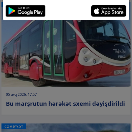
CƏMİYYƏT
05 avq 2026, 17:57
Bu marşrutun hərəkət sxemi dəyişdirildi
CƏMİYYƏT