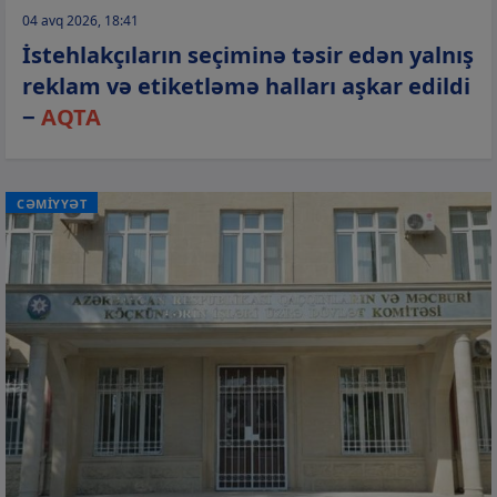
04 avq 2026, 18:41
İstehlakçıların seçiminə təsir edən yalnış
reklam və etiketləmə halları aşkar edildi
−
AQTA
CƏMİYYƏT