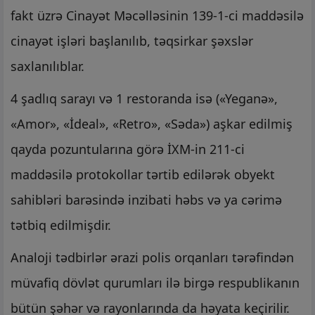
fakt üzrə Cinayət Məcəlləsinin 139-1-ci maddəsilə
cinayət işləri başlanılıb, təqsirkar şəxslər
saxlanılıblar.
4 şadlıq sarayı və 1 restoranda isə («Yeganə»,
«Amor», «İdeal», «Retro», «Səda») aşkar edilmiş
qayda pozuntularına görə İXM-in 211-ci
maddəsilə protokollar tərtib edilərək obyekt
sahibləri barəsində inzibati həbs və ya cərimə
tətbiq edilmişdir.
Analoji tədbirlər ərazi polis orqanları tərəfindən
müvafiq dövlət qurumları ilə birgə respublikanın
bütün şəhər və rayonlarında da həyata keçirilir.