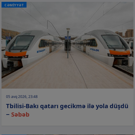
CƏMİYYƏT
05 avq 2026, 23:48
Tbilisi-Bakı qatarı gecikmə ilə yola düşdü
−
Səbəb