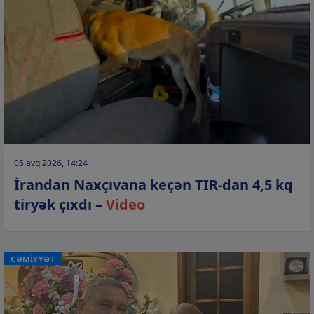
05 avq 2026, 14:24
İrandan Naxçıvana keçən TIR-dan 4,5 kq
tiryək çıxdı –
Video
CƏMİYYƏT