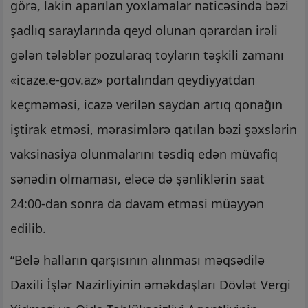
görə, lakin aparılan yoxlamalar nəticəsində bəzi
şadlıq saraylarında qeyd olunan qərardan irəli
gələn tələblər pozularaq toyların təşkili zamanı
«icaze.e-gov.az» portalından qeydiyyatdan
keçməməsi, icazə verilən saydan artıq qonağın
iştirak etməsi, mərasimlərə qatılan bəzi şəxslərin
vaksinasiya olunmalarını təsdiq edən müvafiq
sənədin olmaması, eləcə də şənliklərin saat
24:00-dan sonra da davam etməsi müəyyən
edilib.
“Belə halların qarşısının alınması məqsədilə
Daxili İşlər Nazirliyinin əməkdaşları Dövlət Vergi