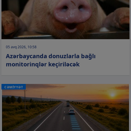
05 avq 2026, 10:58
Azərbaycanda donuzlarla bağlı
monitorinqlər keçiriləcək
CƏMİYYƏT