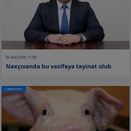
05 avq 2026, 11:58
Naxçıvanda bu vəzifəyə təyinat olub
CƏMİYYƏT