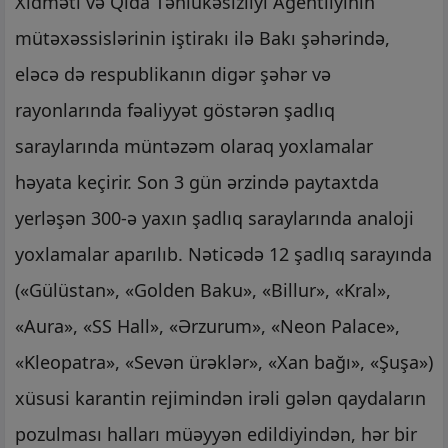
Xidməti və Qida Təhlükəsizliyi Agentliyinin
mütəxəssislərinin iştirakı ilə Bakı şəhərində,
eləcə də respublikanın digər şəhər və
rayonlarında fəaliyyət göstərən şadlıq
saraylarında müntəzəm olaraq yoxlamalar
həyata keçirir. Son 3 gün ərzində paytaxtda
yerləşən 300-ə yaxın şadlıq saraylarında analoji
yoxlamalar aparılıb. Nəticədə 12 şadlıq sarayında
(«Gülüstan», «Golden Baku», «Billur», «Kral»,
«Aura», «SS Hall», «Ərzurum», «Neon Palace»,
«Kleopatra», «Sevən ürəklər», «Xan bağı», «Şuşa»)
xüsusi karantin rejimindən irəli gələn qaydaların
pozulması halları müəyyən edildiyindən, hər bir