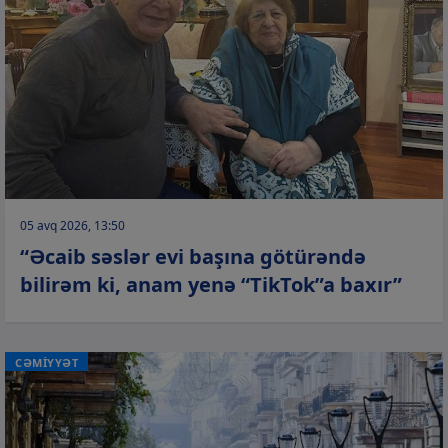
05 avq 2026, 13:50
“Əcaib səslər evi başına götürəndə
bilirəm ki, anam yenə “TikTok”a baxır”
CƏMİYYƏT