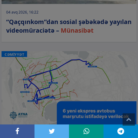
04 avq 2026, 16:22
“Qaçqınkom”dan sosial şəbəkədə yayılan
videomüraciətə –
Münasibət
CƏMİYYƏT
T
04 avq 2026, 15:53