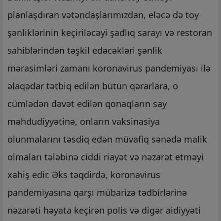
planlaşdıran vətəndaşlarımızdan, eləcə də toy
şənliklərinin keçiriləcəyi şadlıq sarayı və restoran
sahiblərindən təşkil edəcəkləri şənlik
mərasimləri zamanı koronavirus pandemiyası ilə
əlaqədar tətbiq edilən bütün qərarlara, o
cümlədən dəvət edilən qonaqların say
məhdudiyyətinə, onların vaksinasiya
olunmalarını təsdiq edən müvafiq sənədə malik
olmaları tələbinə ciddi riayət və nəzarət etməyi
xahiş edir. Əks təqdirdə, koronavirus
pandemiyasına qarşı mübarizə tədbirlərinə
nəzarəti həyata keçirən polis və digər aidiyyəti