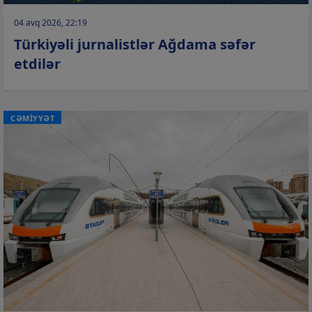
04 avq 2026, 22:19
Türkiyəli jurnalistlər Ağdama səfər
etdilər
CƏMİYYƏT