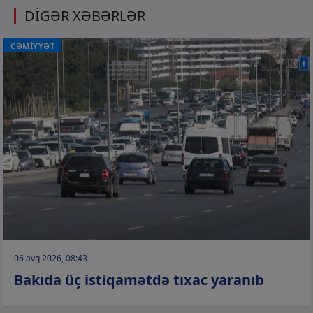
DİGƏR XƏBƏRLƏR
CƏMİYYƏT
06 avq 2026, 08:43
Bakıda üç istiqamətdə tıxac yaranıb