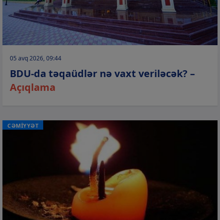
05 avq 2026, 09:44
BDU-da təqaüdlər nə vaxt veriləcək? –
Açıqlama
CƏMİYYƏT