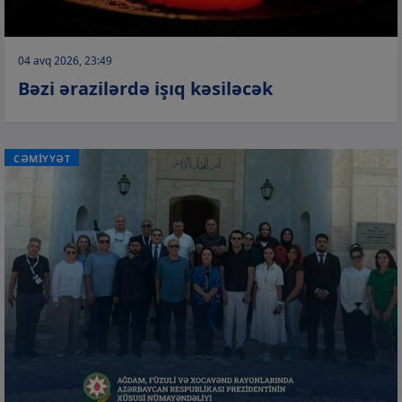
04 avq 2026, 23:49
Bəzi ərazilərdə işıq kəsiləcək
CƏMİYYƏT