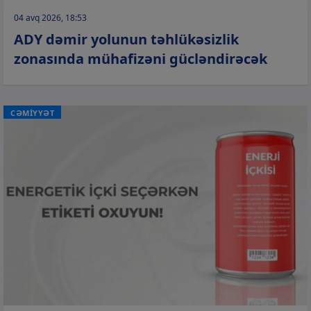
04 avq 2026, 18:53
ADY dəmir yolunun təhlükəsizlik
zonasında mühafizəni gücləndirəcək
CƏMİYYƏT