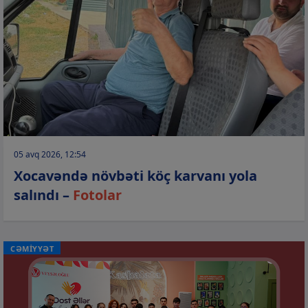
05 avq 2026, 12:54
Xocavəndə növbəti köç karvanı yola
salındı –
Fotolar
CƏMİYYƏT