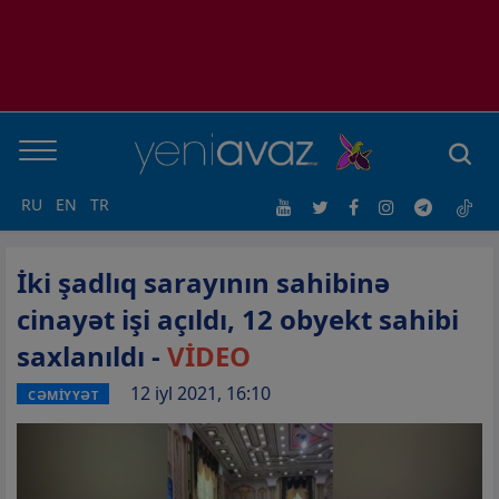
RU
EN
TR
İki şadlıq sarayının sahibinə
cinayət işi açıldı, 12 obyekt sahibi
saxlanıldı -
VİDEO
12 iyl 2021, 16:10
CƏMİYYƏT