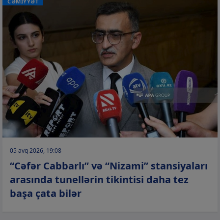
CƏMİYYƏT
05 avq 2026, 19:08
“Cəfər Cabbarlı” və “Nizami” stansiyaları
arasında tunellərin tikintisi daha tez
başa çata bilər