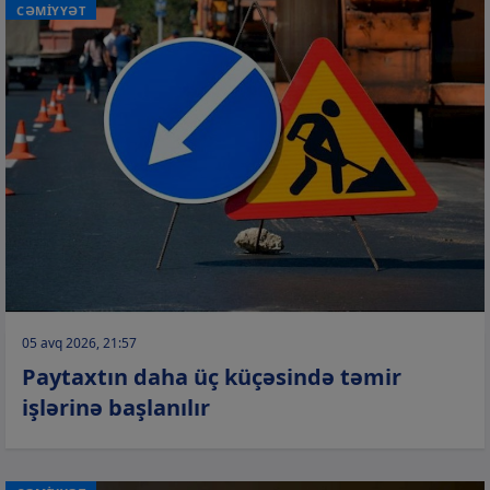
CƏMİYYƏT
05 avq 2026, 21:57
Paytaxtın daha üç küçəsində təmir
işlərinə başlanılır