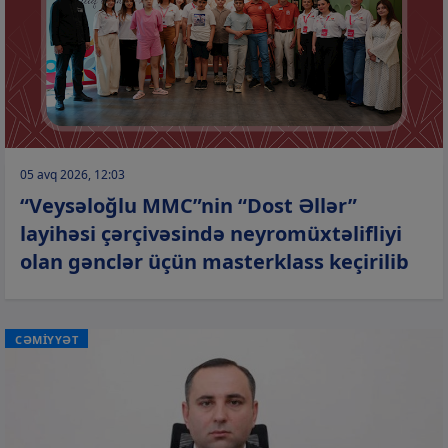
05 avq 2026, 12:03
“Veysəloğlu MMC”nin “Dost Əllər”
layihəsi çərçivəsində neyromüxtəlifliyi
olan gənclər üçün masterklass keçirilib
CƏMİYYƏT