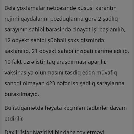
Belə yoxlamalar nəticəsində xüsusi karantin
rejimi qaydalarını pozduqlarına görə 2 şadlıq
sarayının sahibi barəsində cinayət işi başlanılıb,
12 obyekt sahibi şübhəli şəxs qismində
saxlanılıb, 21 obyekt sahibi inzibati cərimə edilib,
10 fakt üzrə istintaq araşdırması aparılır,
vaksinasiya olunmasını təsdiq edən müvafiq
sənədi olmayan 423 nəfər isə şadlıq saraylarına
buraxılmayıb.
Bu istiqamətdə həyata keçirilən tədbirlər davam
etdirilir.
Daxili İşlər Nazirliyi bir daha toy etməyi