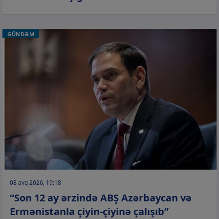
GÜNDƏM
08 avq 2026, 19:18
“Son 12 ay ərzində ABŞ Azərbaycan və
Ermənistanla çiyin-çiyinə çalışıb”