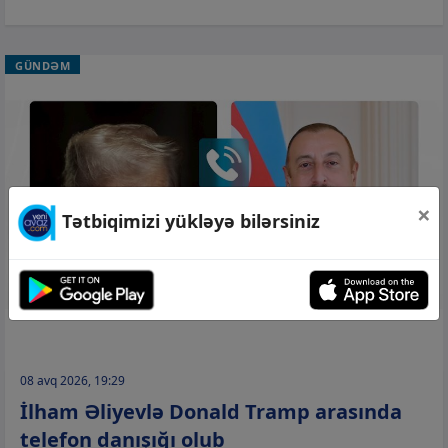
GÜNDƏM
×
Tətbiqimizi yükləyə bilərsiniz
08 avq 2026, 19:29
İlham Əliyevlə Donald Tramp arasında
telefon danışığı olub