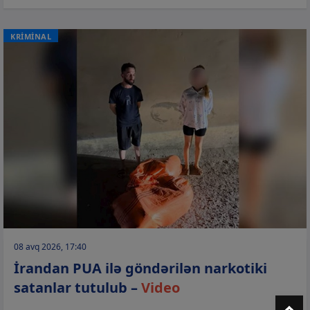
KRİMİNAL
08 avq 2026, 17:40
İrandan PUA ilə göndərilən narkotiki
satanlar tutulub –
Video
T