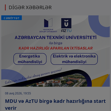
DİGƏR XƏBƏRLƏR
CƏMİYYƏT
08 avq 2026, 19:55
MDU və AzTU birgə kadr hazırlığına start
verir