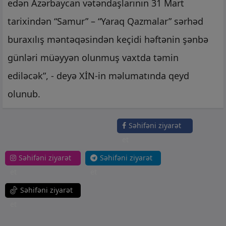
edən Azərbaycan vətəndaşlarının 31 Mart
tarixindən “Samur” – “Yaraq Qazmalar” sərhəd
buraxılış məntəqəsindən keçidi həftənin şənbə
günləri müəyyən olunmuş vaxtda təmin
ediləcək”, - deyə XİN-in məlumatında qeyd
olunub.
Səhifəni ziyarət
et
Səhifəni ziyarət
Səhifəni ziyarət
et
et
Səhifəni ziyarət
et