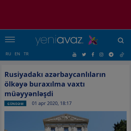
RU
EN
TR
Rusiyadakı azərbaycanlıların
ölkəyə buraxılma vaxtı
müəyyənləşdi
01 apr 2020, 18:17
GÜNDƏM