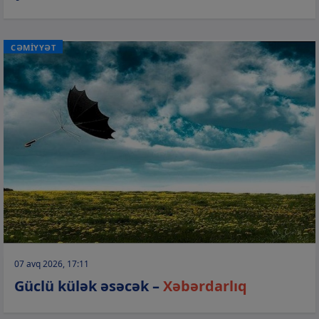
CƏMİYYƏT
07 avq 2026, 17:11
Güclü külək əsəcək –
Xəbərdarlıq