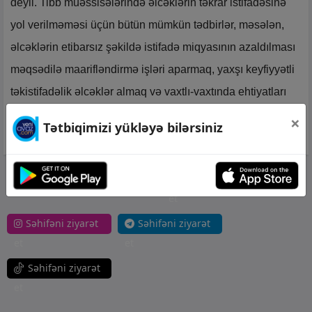
deyil. Tibb müəssisələrində əlcəklərin təkrar istifadəsinə
yol verilməməsi üçün bütün mümkün tədbirlər, məsələn,
əlcəklərin etibarsız şəkildə istifadə miqyasının azaldılması
məqsədilə maarifləndirmə işləri aparmaq, yaxşı keyfiyyətli
təkistifadəlik əlcəklər almaq və vaxtlı-vaxtında ehtiyatları
doldurmaq kimi tədbirlər görülməlidir.
×
Tətbiqimizi yükləyə bilərsiniz
Səhifəni ziyarət
et
Səhifəni ziyarət
Səhifəni ziyarət
et
et
Səhifəni ziyarət
et