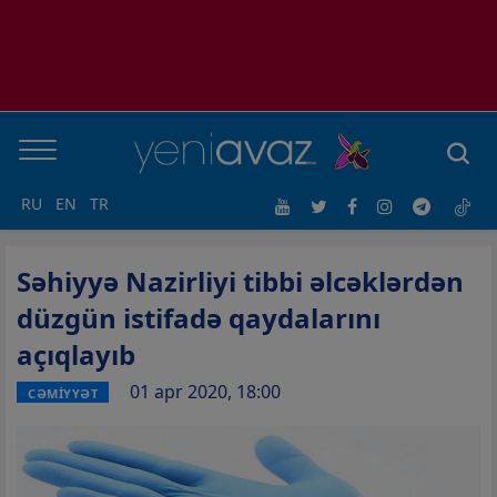
RU
EN
TR
Səhiyyə Nazirliyi tibbi əlcəklərdən
düzgün istifadə qaydalarını
açıqlayıb
01 apr 2020, 18:00
CƏMİYYƏT