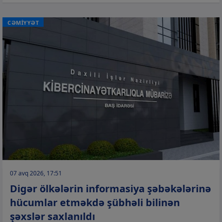
CƏMİYYƏT
07 avq 2026, 17:51
Digər ölkələrin informasiya şəbəkələrinə
hücumlar etməkdə şübhəli bilinən
şəxslər saxlanıldı