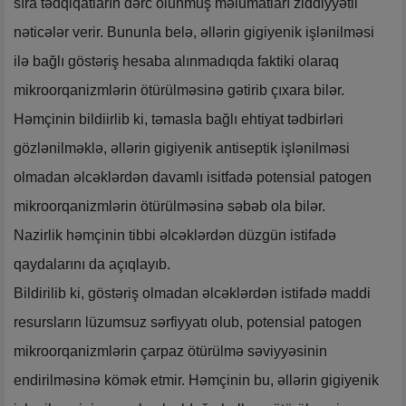
sıra tədqiqatların dərc olunmuş məlumatları ziddiyyətli
nəticələr verir. Bununla belə, əllərin gigiyenik işlənilməsi
ilə bağlı göstəriş hesaba alınmadıqda faktiki olaraq
mikroorqanizmlərin ötürülməsinə gətirib çıxara bilər.
Həmçinin bildiirlib ki, təmasla bağlı ehtiyat tədbirləri
gözlənilməklə, əllərin gigiyenik antiseptik işlənilməsi
olmadan əlcəklərdən davamlı isitfadə potensial patogen
mikroorqanizmlərin ötürülməsinə səbəb ola bilər.
Nazirlik həmçinin tibbi əlcəklərdən düzgün istifadə
qaydalarını da açıqlayıb.
Bildirilib ki, göstəriş olmadan əlcəklərdən istifadə maddi
resursların lüzumsuz sərfiyyatı olub, potensial patogen
mikroorqanizmlərin çarpaz ötürülmə səviyyəsinin
endirilməsinə kömək etmir. Həmçinin bu, əllərin gigiyenik