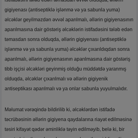
gigiyenası (antiseptiklə işlənmə və ya sabunla yuma)
əlcəklər geyilməzdən əvvəl aparılmalı, əllərin gigiyenasının
aparılmasına dair göstəriş əlcəklərin istifadəsini tələb edən
təmasdan sonra olduqda, əllərin gigiyenası (antiseptiklə
işlənmə və ya sabunla yuma) əlcəklər çıxarıldıqdan sonra
aparılmalı, əllərin gigiyenasının aparılmasına dair göstəriş
tibb işçisi əlcəkləri geyinmiş olduğu müddətdə yaranmış
olduqda, əlcəklər çıxarılmalı və əllərin gigiyenik
antiseptikası aparılmalı və ya onlar sabunla yuyulmalıdır.
Məlumat vərəqində bildirilib ki, əlcəklərdən istifadə
təcrübəsinin əllərin gigiyena qaydalarına riayət edilməsinə
təsiri kifayət qədər əminliklə təyin edilməyib, belə ki, bir