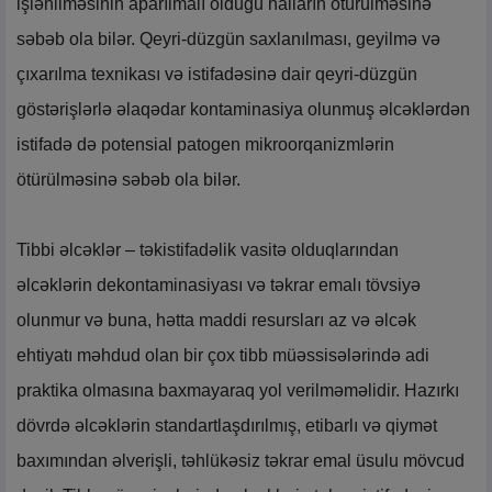
işlənilməsinin aparılmalı olduğu halların ötürülməsinə
səbəb ola bilər. Qeyri-düzgün saxlanılması, geyilmə və
çıxarılma texnikası və istifadəsinə dair qeyri-düzgün
göstərişlərlə əlaqədar kontaminasiya olunmuş əlcəklərdən
istifadə də potensial patogen mikroorqanizmlərin
ötürülməsinə səbəb ola bilər.
Tibbi əlcəklər – təkistifadəlik vasitə olduqlarından
əlcəklərin dekontaminasiyası və təkrar emalı tövsiyə
olunmur və buna, hətta maddi resursları az və əlcək
ehtiyatı məhdud olan bir çox tibb müəssisələrində adi
praktika olmasına baxmayaraq yol verilməməlidir. Hazırkı
dövrdə əlcəklərin standartlaşdırılmış, etibarlı və qiymət
baxımından əlverişli, təhlükəsiz təkrar emal üsulu mövcud