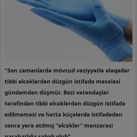
"Son zamanlarda mövcud vəziyyətlə əlaqədar
tibbi əlcəklərdən düzgün istifadə məsələsi
gündəmdən düşmür. Bəzi vətəndaşlar
tərəfindən tibbi əlcəklərdən düzgün istifadə
edilməməsi və hətta küçələrdə istifadədən
sonra yerə atılmış “əlcəklər” mənzərəsi
narahatlığa səbəb olub".