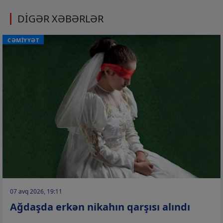
DİGƏR XƏBƏRLƏR
CƏMİYYƏT
07 avq 2026, 19:11
Ağdaşda erkən nikahın qarşısı alındı