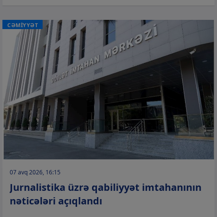
CƏMİYYƏT
07 avq 2026, 16:15
Jurnalistika üzrə qabiliyyət imtahanının
nəticələri açıqlandı