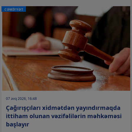
CƏMİYYƏT
07 avq 2026, 16:48
Çağırışçıları xidmətdən yayındırmaqda
ittiham olunan vəzifəlilərin məhkəməsi
başlayır