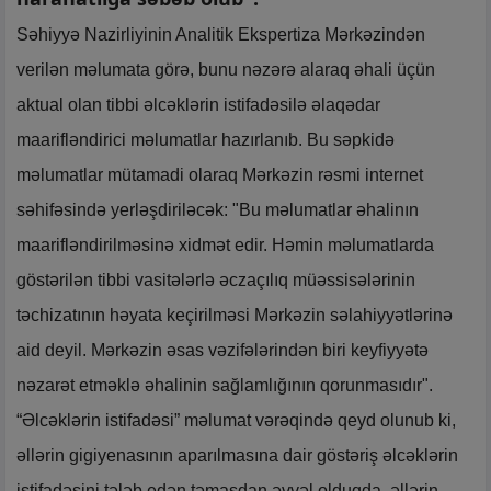
Səhiyyə Nazirliyinin Analitik Ekspertiza Mərkəzindən
verilən məlumata görə, bunu nəzərə alaraq əhali üçün
aktual olan tibbi əlcəklərin istifadəsilə əlaqədar
maarifləndirici məlumatlar hazırlanıb. Bu səpkidə
məlumatlar mütamadi olaraq Mərkəzin rəsmi internet
səhifəsində yerləşdiriləcək: "Bu məlumatlar əhalinın
maarifləndirilməsinə xidmət edir. Həmin məlumatlarda
göstərilən tibbi vasitələrlə əczaçılıq müəssisələrinin
təchizatının həyata keçirilməsi Mərkəzin səlahiyyətlərinə
aid deyil. Mərkəzin əsas vəzifələrindən biri keyfiyyətə
nəzarət etməklə əhalinin sağlamlığının qorunmasıdır".
“Əlcəklərin istifadəsi” məlumat vərəqində qeyd olunub ki,
əllərin gigiyenasının aparılmasına dair göstəriş əlcəklərin
istifadəsini tələb edən təmasdan əvvəl olduqda, əllərin