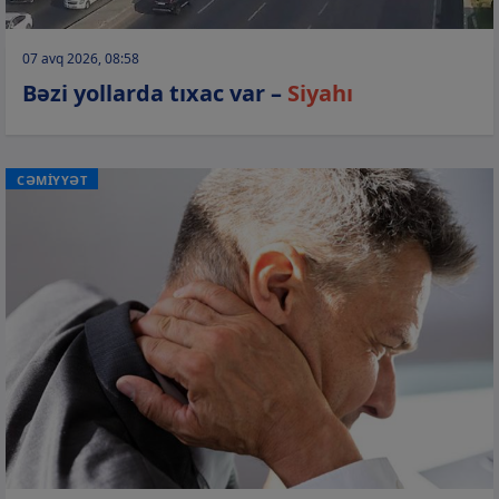
07 avq 2026, 08:58
Bəzi yollarda tıxac var –
Siyahı
CƏMİYYƏT