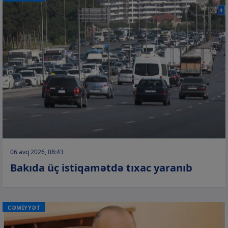
06 avq 2026, 08:43
Bakıda üç istiqamətdə tıxac yaranıb
CƏMİYYƏT