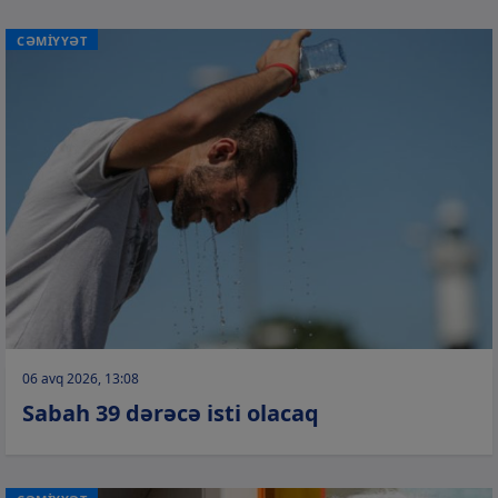
CƏMİYYƏT
06 avq 2026, 13:08
Sabah 39 dərəcə isti olacaq