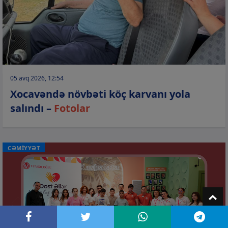
05 avq 2026, 12:54
Xocavəndə növbəti köç karvanı yola
salındı –
Fotolar
CƏMİYYƏT
T