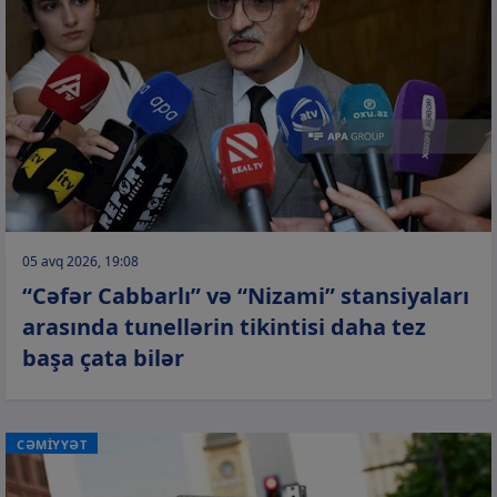
05 avq 2026, 19:08
“Cəfər Cabbarlı” və “Nizami” stansiyaları
arasında tunellərin tikintisi daha tez
başa çata bilər
CƏMİYYƏT