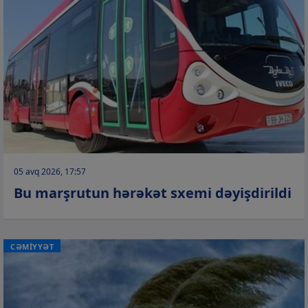
05 avq 2026, 17:57
Bu marşrutun hərəkət sxemi dəyişdirildi
CƏMİYYƏT