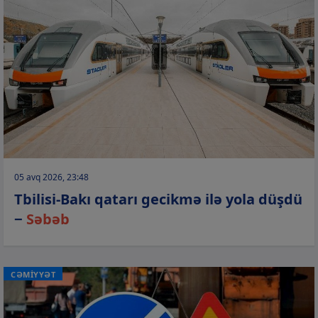
05 avq 2026, 23:48
Tbilisi-Bakı qatarı gecikmə ilə yola düşdü
−
Səbəb
CƏMİYYƏT