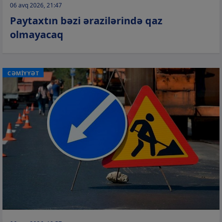
06 avq 2026, 21:47
Paytaxtın bəzi ərazilərində qaz
olmayacaq
CƏMİYYƏT