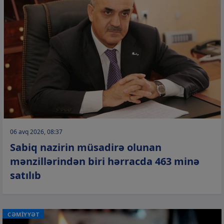
06 avq 2026, 08:37
Sabiq nazirin müsadirə olunan
mənzillərindən biri hərracda 463 minə
satılıb
CƏMİYYƏT