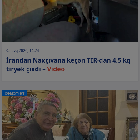
05 avq 2026, 14:24
İrandan Naxçıvana keçən TIR-dan 4,5 kq
tiryək çıxdı –
Video
CƏMİYYƏT