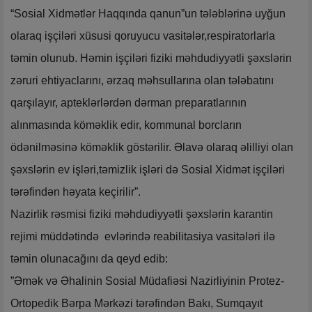
“Sosial Xidmətlər Haqqında qanun”un tələblərinə uyğun
olaraq işçiləri xüsusi qoruyucu vasitələr,respiratorlarla
təmin olunub. Həmin işçiləri fiziki məhdudiyyətli şəxslərin
zəruri ehtiyaclarını, ərzaq məhsullarına olan tələbatını
qarşılayır, apteklərlərdən dərman preparatlarının
alınmasında köməklik edir, kommunal borcların
ödənilməsinə köməklik göstərilir. Əlavə olaraq əlilliyi olan
şəxslərin ev işləri,təmizlik işləri də Sosial Xidmət işçiləri
tərəfindən həyata keçirilir”.
Nazirlik rəsmisi fiziki məhdudiyyətli şəxslərin karantin
rejimi müddətində evlərində reabilitasiya vasitələri ilə
təmin olunacağını da qeyd edib:
”Əmək və Əhalinin Sosial Müdafiəsi Nazirliyinin Protez-
Ortopedik Bərpa Mərkəzi tərəfindən Bakı, Sumqayıt