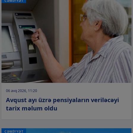
CƏMİYYƏT
06 avq 2026, 11:20
Avqust ayı üzrə pensiyaların veriləcəyi
tarix məlum oldu
CƏMİYYƏT