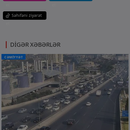
et
et
Səhifəni ziyarət
et
DİGƏR XƏBƏRLƏR
CƏMİYYƏT