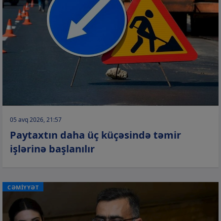
05 avq 2026, 21:57
Paytaxtın daha üç küçəsində təmir
işlərinə başlanılır
CƏMİYYƏT