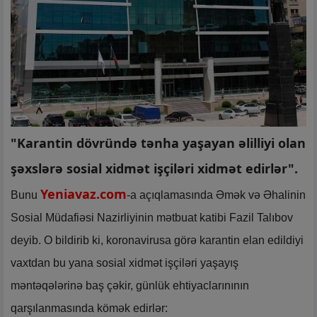
"Karantin dövründə tənha yaşayan əlilliyi olan
şəxslərə sosial xidmət işçiləri xidmət edirlər".
Yeniavaz.com
Bunu
-a açıqlamasında Əmək və Əhalinin
Sosial Müdafiəsi Nazirliyinin mətbuat katibi Fazil Talıbov
deyib. O bildirib ki, koronavirusa görə karantin elan edildiyi
vaxtdan bu yana sosial xidmət işçiləri yaşayış
məntəqələrinə baş çəkir, günlük ehtiyaclarınının
qarşılanmasında kömək edirlər: