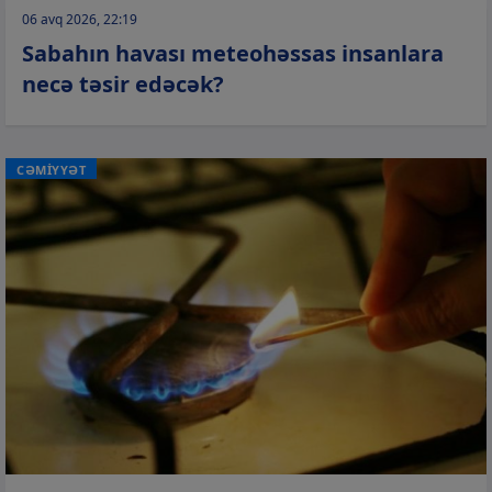
06 avq 2026, 22:19
Sabahın havası meteohəssas insanlara
necə təsir edəcək?
CƏMİYYƏT