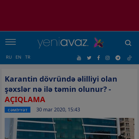
RU
EN
TR
Karantin dövründə əlilliyi olan
şəxslər nə ilə təmin olunur? -
AÇIQLAMA
30 mar 2020, 15:43
CƏMİYYƏT