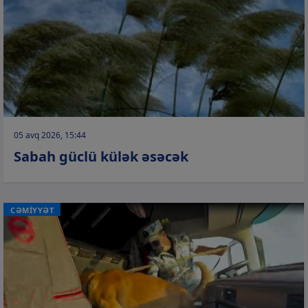
05 avq 2026, 15:44
Sabah güclü külək əsəcək
CƏMİYYƏT