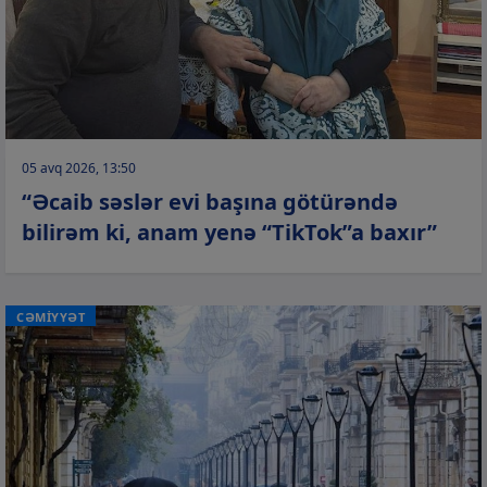
05 avq 2026, 13:50
“Əcaib səslər evi başına götürəndə
bilirəm ki, anam yenə “TikTok”a baxır”
CƏMİYYƏT