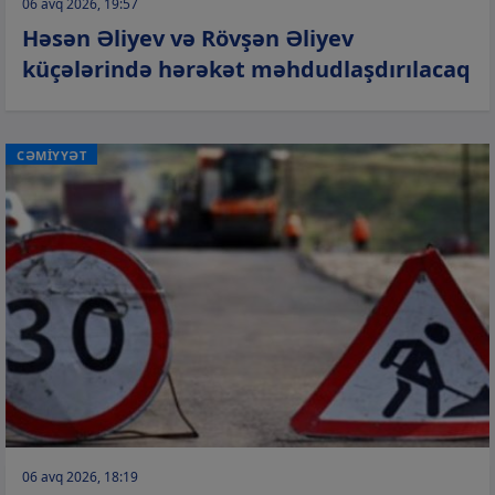
06 avq 2026, 19:57
Həsən Əliyev və Rövşən Əliyev
küçələrində hərəkət məhdudlaşdırılacaq
CƏMİYYƏT
06 avq 2026, 18:19