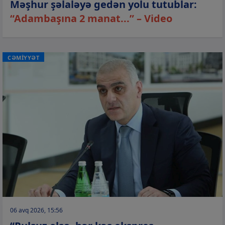
Məşhur şəlaləyə gedən yolu tutublar:
“Adambaşına 2 manat...” – Video
CƏMİYYƏT
06 avq 2026, 15:56