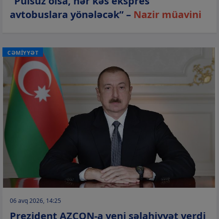
“Pulsuz olsa, hər kəs ekspres
avtobuslara yönələcək” –
Nazir müavini
CƏMİYYƏT
06 avq 2026, 14:25
Prezident AZCON-a yeni səlahiyyət verdi