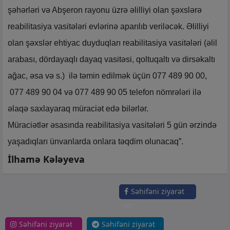
şəhərləri və Abşeron rayonu üzrə əlilliyi olan şəxslərə
reabilitasiya vasitələri evlərinə aparılıb veriləcək. Əlilliyi
olan şəxslər ehtiyac duyduqları reabilitasiya vasitələri (əlil
arabası, dördayaqlı dayaq vasitəsi, qoltuqaltı və dirsəkaltı
ağac, əsa və s.) ilə təmin edilmək üçün 077 489 90 00,
077 489 90 04 və 077 489 90 05 telefon nömrələri ilə
əlaqə saxlayaraq müraciət edə bilərlər.
Müraciətlər əsasında reabilitasiya vasitələri 5 gün ərzində
yaşadıqları ünvanlarda onlara təqdim olunacaq”.
İlhamə Kələyeva
Səhifəni ziyarət
et
Səhifəni ziyarət
Səhifəni ziyarət