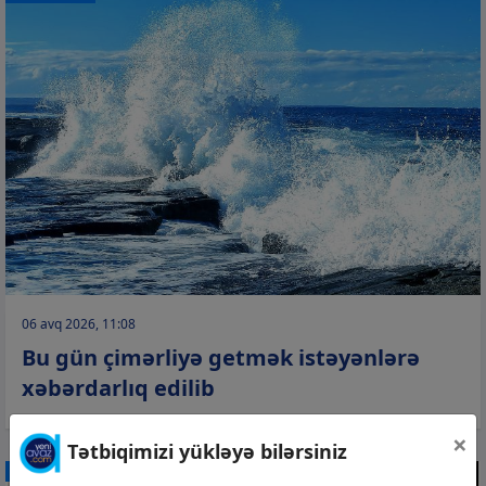
06 avq 2026, 11:08
Bu gün çimərliyə getmək istəyənlərə
xəbərdarlıq edilib
×
Tətbiqimizi yükləyə bilərsiniz
CƏMİYYƏT