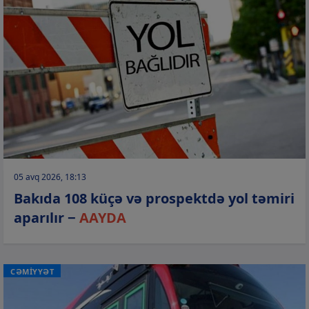
05 avq 2026, 18:13
Bakıda 108 küçə və prospektdə yol təmiri
aparılır −
AAYDA
CƏMİYYƏT