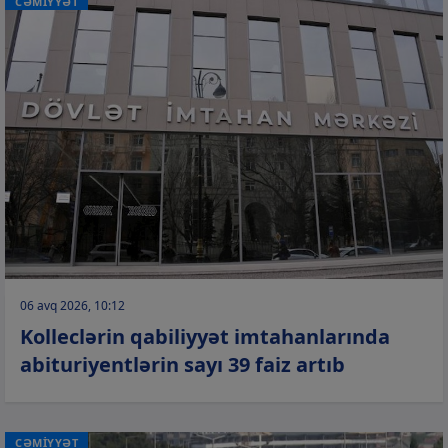
CƏMİYYƏT
06 avq 2026, 10:12
Kolleclərin qabiliyyət imtahanlarında
abituriyentlərin sayı 39 faiz artıb
CƏMİYYƏT