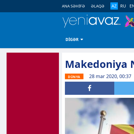
AZ
RU
E
ANA SƏHİFƏ
ƏLAQƏ
DİGƏR
Makedoniya N
28 mar 2020, 00:37
DÜNYA