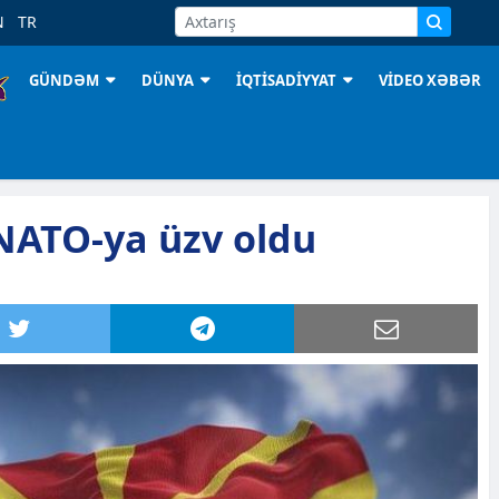
N
TR
GÜNDƏM
DÜNYA
İQTİSADİYYAT
VİDEO XƏBƏR
ATO-ya üzv oldu