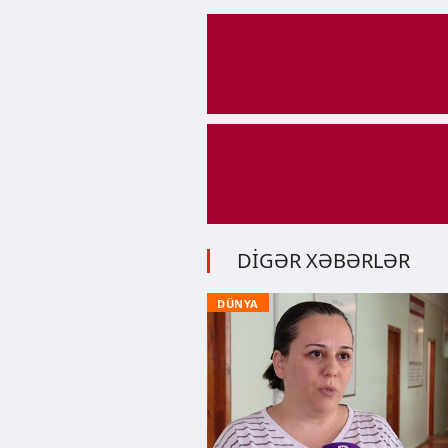
DİGƏR XƏBƏRLƏR
DÜNYA