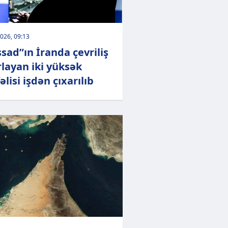
026, 09:13
sad”ın İranda çevriliş
rlayan iki yüksək
əlisi işdən çıxarılıb