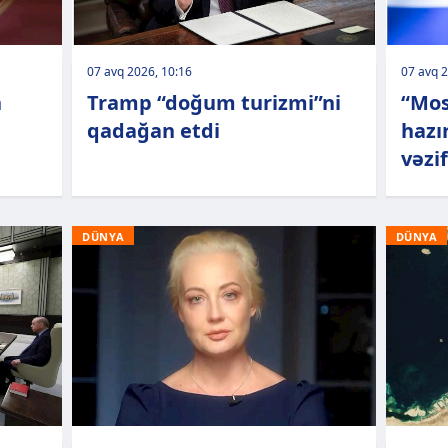
07 avq 2026, 10:16
07 avq 2
n
Tramp “doğum turizmi”ni
“Mos
qadağan etdi
hazı
vəzif
DÜNYA
DÜNYA