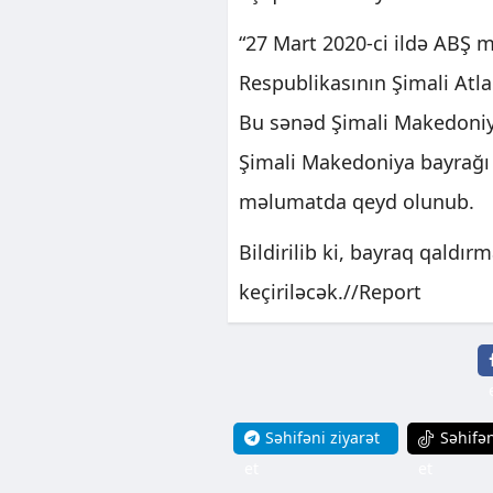
“27 Mart 2020-ci ildə ABŞ 
Respublikasının Şimali Atl
Bu sənəd Şimali Makedoniy
Şimali Makedoniya bayrağı 
məlumatda qeyd olunub.
Bildirilib ki, bayraq qaldır
keçiriləcək.//Report
Səhifəni ziyarət
Səhifən
et
et