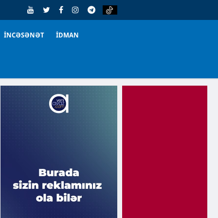
İNCƏSƏNƏT
İDMAN