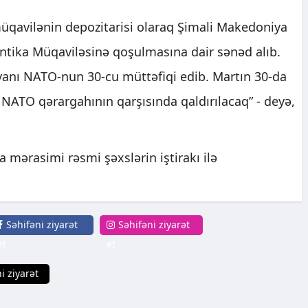
müqavilənin depozitarisi olaraq Şimali Makedoniya
antika Müqaviləsinə qoşulmasına dair sənəd alıb.
anı NATO-nun 30-cu müttəfiqi edib. Martın 30-da
NATO qərargahının qarşısında qaldırılacaq” - deyə,
ma mərasimi rəsmi şəxslərin iştirakı ilə
Səhifəni ziyarət
Səhifəni ziyarət
et
et
i ziyarət