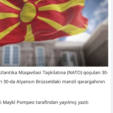
tlantika Müqaviləsi Təşkilatına (NATO) qoşulan 30-
ın 30-da Alyansın Brüsseldəki mənzil qərargahının
i Maykl Pompeo tərəfindən yayılmış yazılı