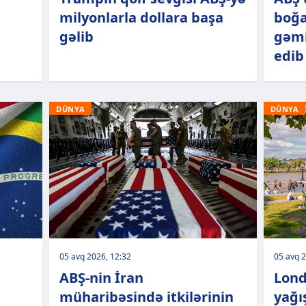
milyonlarla dollara başa
boğa
gəlib
gəmi
edib
DÜNYA
DÜNYA
05 avq 2026, 12:32
05 avq 2
ABŞ-nin İran
Lond
müharibəsində itkilərinin
yağı