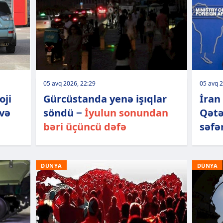
05 avq 2026, 22:29
05 avq 2
oji
Gürcüstanda yenə işıqlar
İran
 və
söndü −
İyulun sonundan
Qətə
bəri üçüncü dəfə
səfə
DÜNYA
DÜNYA