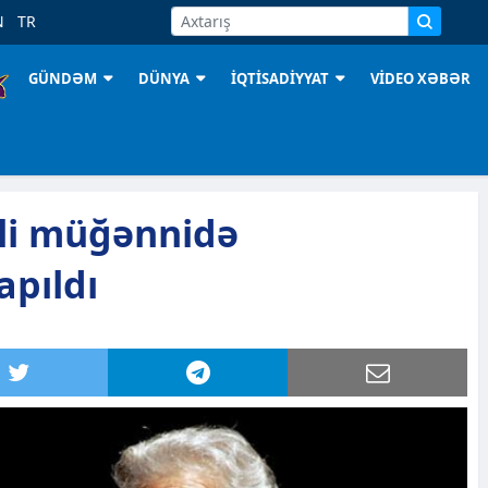
N
TR
GÜNDƏM
DÜNYA
İQTİSADİYYAT
VİDEO XƏBƏR
li müğənnidə
apıldı