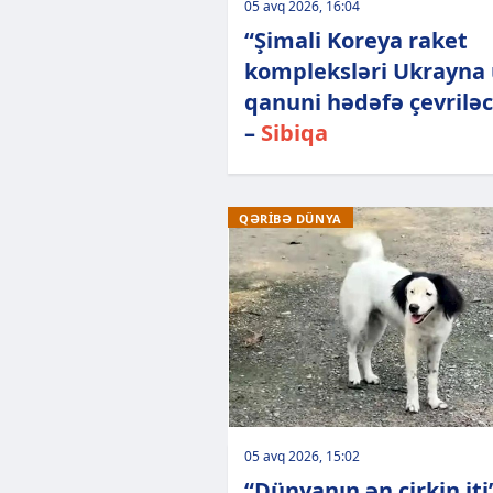
05 avq 2026, 16:04
“Şimali Koreya raket
kompleksləri Ukrayna
qanuni hədəfə çevrilə
–
Sibiqa
QƏRİBƏ DÜNYA
05 avq 2026, 15:02
“Dünyanın ən çirkin iti