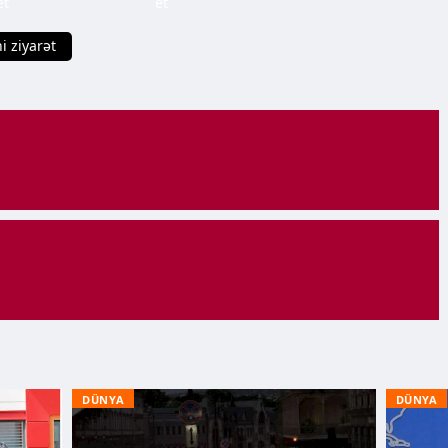
et
et
i ziyarət
DÜNYA
DÜNYA