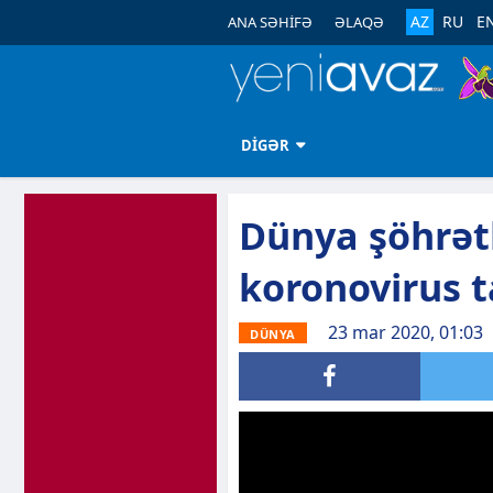
AZ
RU
E
ANA SƏHİFƏ
ƏLAQƏ
DİGƏR
Dünya şöhrət
koronovirus t
23 mar 2020, 01:03
DÜNYA