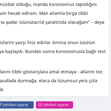
müsbət olduğu, məndə koronovirus tapıldığını
um hesab edirəm. Mən ailəmlə birgə tibbi
na qədər özünütəcrid şəraitində olacağam” – deyə
r özlərini yaxşı hiss edirlər. Amma onun özünün
yə başlayıb. Bundan sonra koronovirusla bağlı test
rını tibbi göstərişlərə əməl etməyə - əllərini tez-
əsafədə durmağa, eləcə də lüzumsuz yerə çölə
ik
Səhifəni ziyarət
Səhifəni ziyarət