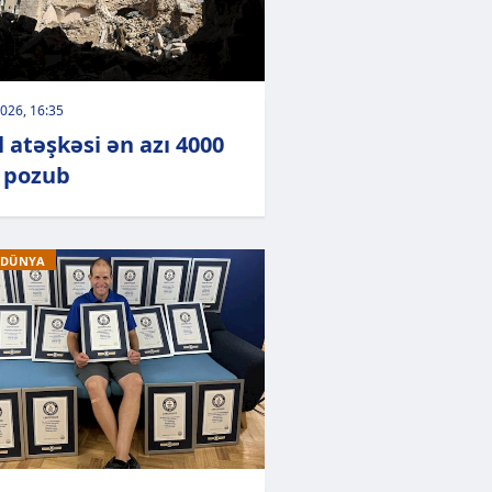
026, 16:35
l atəşkəsi ən azı 4000
 pozub
 DÜNYA