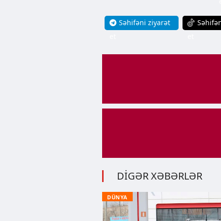
Səhifəni ziyarət
Səhifən
et
et
DİGƏR XƏBƏRLƏR
DÜNYA