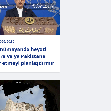
026, 20:36
 nümayəndə heyəti
rə və ya Pakistana
r etməyi planlaşdırmır