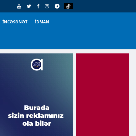
İNCƏSƏNƏT
İDMAN