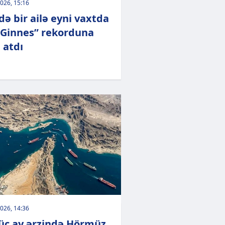
026, 15:16
də bir ailə eyni vaxtda
“Ginnes” rekorduna
 atdı
026, 14:36
üç ay ərzində Hörmüz