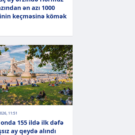
zından ən azı 1000
nin keçməsinə kömək
026, 11:51
onda 155 ildə ilk dəfə
şsız ay qeydə alındı