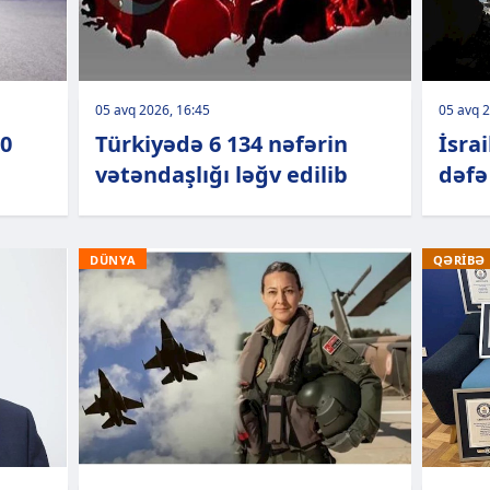
05 avq 2026, 16:45
05 avq 2
00
Türkiyədə 6 134 nəfərin
İsrai
vətəndaşlığı ləğv edilib
dəfə
DÜNYA
QƏRİBƏ