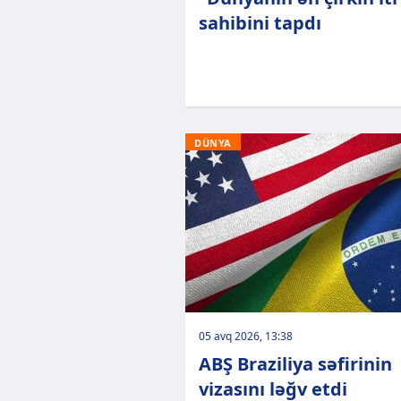
sahibini tapdı
DÜNYA
05 avq 2026, 13:38
ABŞ Braziliya səfirinin
vizasını ləğv etdi