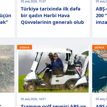
05 avq 2026, 15:37
05 avq 2
Türkiyə tarixində ilk dəfə
ABŞ-
 üçün
bir qadın Hərbi Hava
200 
cək”
Qüvvələrinin generalı olub
imza
DÜNYA
DÜNYA
05 avq 2026, 14:51
05 avq 2
”
Trampın qolf sevgisi ABŞ-yə
ABŞ 