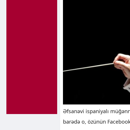
Əfsanəvi ispaniyalı müğən
barədə o, özünün Facebook 