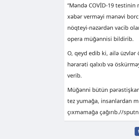
“Məndə COVİD-19 testinin 
xəbər verməyi mənəvi borc
nöqteyi-nəzərdən vacib ola
opera müğənnisi bildirib.
O, qeyd edib ki, ailə üzvlə
hərarəti qalxıb və öskürmə
verib.
Müğənni bütün pərəstişkarla
tez yumağa, insanlardan m
çıxmamağa çağırıb.//sputn