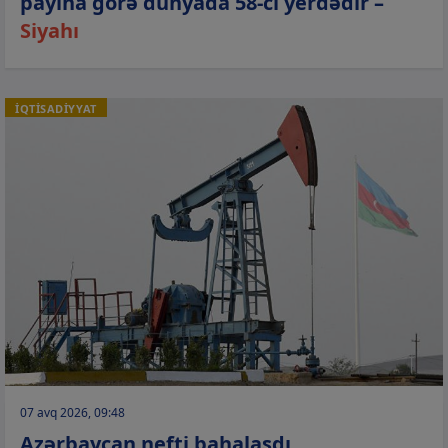
payına görə dünyada 58-ci yerdədir –
Siyahı
İQTİSADİYYAT
07 avq 2026, 09:48
Azərbaycan nefti bahalaşdı