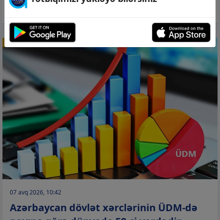
yoxdur –
ABA prezidenti açıqladı
İQTİSADİYYAT
07 avq 2026, 10:42
Azərbaycan dövlət xərclərinin ÜDM-də