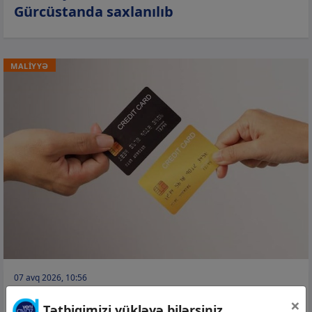
Gürcüstanda saxlanılıb
MALİYYƏ
07 avq 2026, 10:56
Kartdan-karta pul göndərməkdə limit
×
Tətbiqimizi yükləyə bilərsiniz