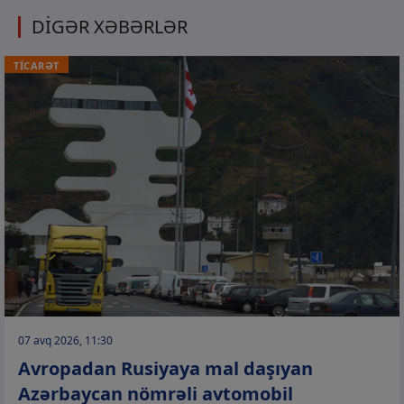
DİGƏR XƏBƏRLƏR
TİCARƏT
07 avq 2026, 11:30
Avropadan Rusiyaya mal daşıyan
Azərbaycan nömrəli avtomobil