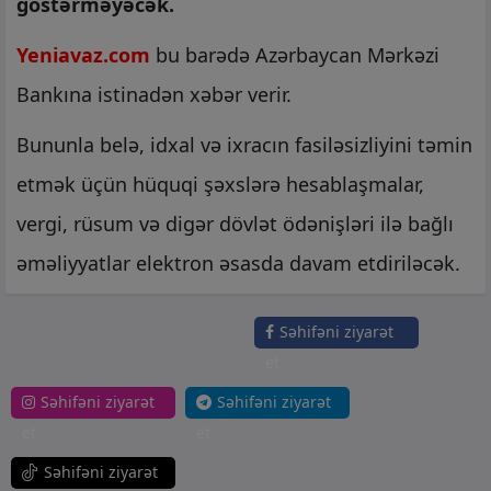
göstərməyəcək.
Yeniavaz.com
bu barədə Azərbaycan Mərkəzi
Bankına istinadən xəbər verir.
Bununla belə, idxal və ixracın fasiləsizliyini təmin
etmək üçün hüquqi şəxslərə hesablaşmalar,
vergi, rüsum və digər dövlət ödənişləri ilə bağlı
əməliyyatlar elektron əsasda davam etdiriləcək.
Səhifəni ziyarət
et
Səhifəni ziyarət
Səhifəni ziyarət
et
et
Səhifəni ziyarət