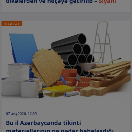
ölkələrdən və neçəyə gətirilib –
Siyahı
TİCARƏT
07 avq 2026, 12:59
Bu il Azərbaycanda tikinti
materiallarının nə qədər bahalaşdığı