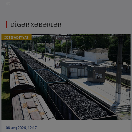
et
DİGƏR XƏBƏRLƏR
İQTİSADİYYAT
08 avq 2026, 12:17