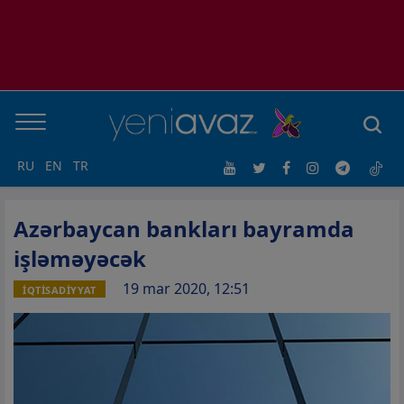
RU
EN
TR
Azərbaycan bankları bayramda
işləməyəcək
19 mar 2020, 12:51
İQTİSADİYYAT