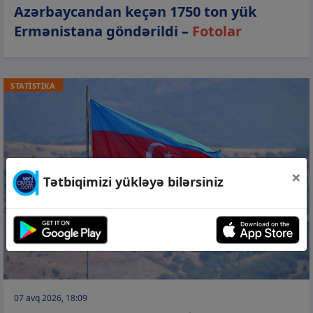
Azərbaycandan keçən 1750 ton yük
Ermənistana göndərildi –
Fotolar
STATİSTİKA
×
Tətbiqimizi yükləyə bilərsiniz
07 avq 2026, 18:09