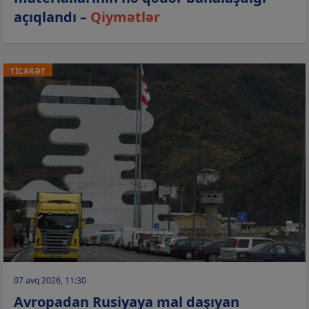
açıqlandı –
Qiymətlər
TİCARƏT
07 avq 2026, 11:30
Avropadan Rusiyaya mal daşıyan