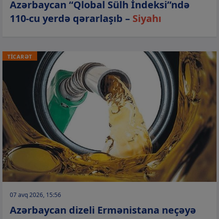
Azərbaycan “Qlobal Sülh İndeksi”ndə
110-cu yerdə qərarlaşıb –
Siyahı
TİCARƏT
07 avq 2026, 15:56
Azərbaycan dizeli Ermənistana neçəyə