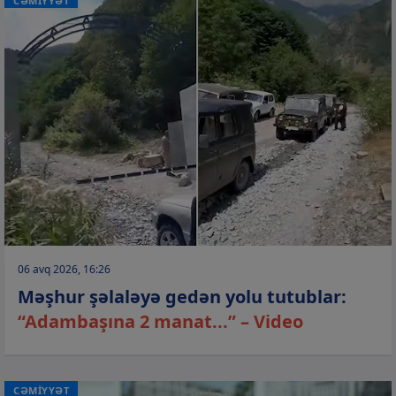
CƏMİYYƏT
06 avq 2026, 16:26
Məşhur şəlaləyə gedən yolu tutublar:
“Adambaşına 2 manat...” – Video
CƏMİYYƏT