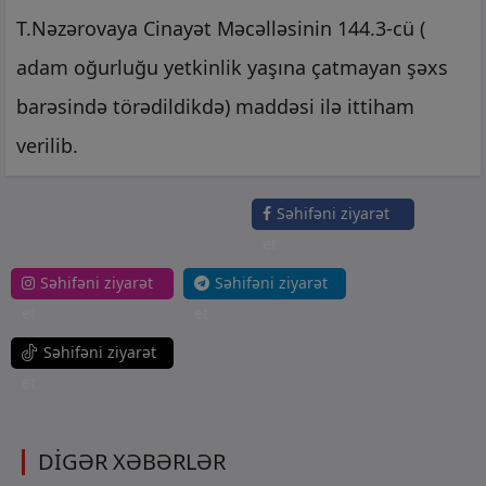
T.Nəzərovaya Cinayət Məcəlləsinin 144.3-cü (
adam oğurluğu yetkinlik yaşına çatmayan şəxs
barəsində törədildikdə) maddəsi ilə ittiham
verilib.
Səhifəni ziyarət
et
Səhifəni ziyarət
Səhifəni ziyarət
et
et
Səhifəni ziyarət
et
DİGƏR XƏBƏRLƏR