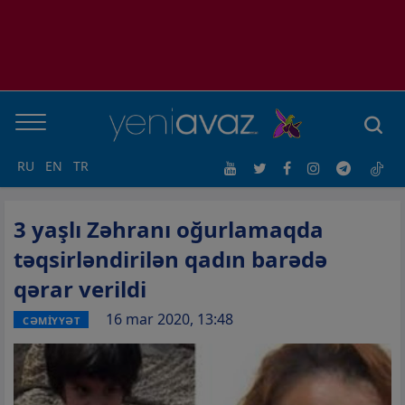
RU
EN
TR
3 yaşlı Zəhranı oğurlamaqda
təqsirləndirilən qadın barədə
qərar verildi
16 mar 2020, 13:48
CƏMİYYƏT