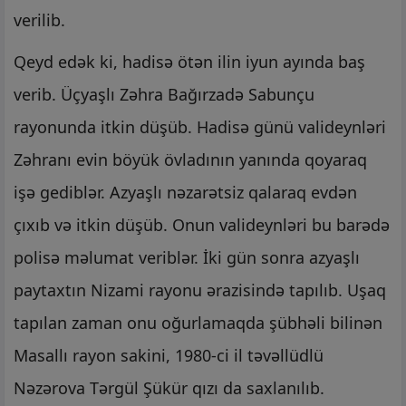
verilib.
Qeyd edək ki, hadisə ötən ilin iyun ayında baş
verib. Üçyaşlı Zəhra Bağırzadə Sabunçu
rayonunda itkin düşüb. Hadisə günü valideynləri
Zəhranı evin böyük övladının yanında qoyaraq
işə gediblər. Azyaşlı nəzarətsiz qalaraq evdən
çıxıb və itkin düşüb. Onun valideynləri bu barədə
polisə məlumat veriblər. İki gün sonra azyaşlı
paytaxtın Nizami rayonu ərazisində tapılıb. Uşaq
tapılan zaman onu oğurlamaqda şübhəli bilinən
Masallı rayon sakini, 1980-ci il təvəllüdlü
Nəzərova Tərgül Şükür qızı da saxlanılıb.