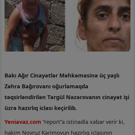
Bakı Ağır Cinayətlər Məhkəməsinə üç yaşlı
Zəhra Bağırovanı oğurlamaqda
təqsirləndirilən Tərgül Nəzərovanın cinayət işi
üzrə hazırlıq iclası keçirilib.
Yeniavaz.com
“report”a istinadla xəbər verir ki,
hakim Novruz Kərimovun hazırlıq iclasının