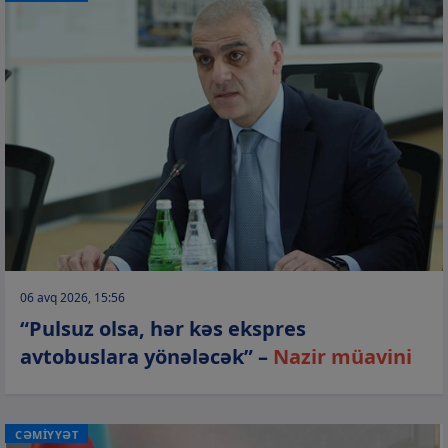
06 avq 2026, 15:56
“Pulsuz olsa, hər kəs ekspres
avtobuslara yönələcək” –
Nazir müavini
CƏMİYYƏT