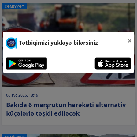
CƏMİYYƏT
×
Tətbiqimizi yükləyə bilərsiniz
06 avq 2026, 18:19
Bakıda 6 marşrutun hərəkəti alternativ
küçələrlə təşkil ediləcək