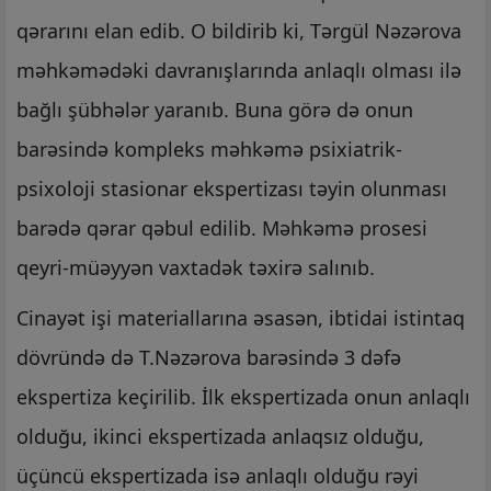
qərarını elan edib. O bildirib ki, Tərgül Nəzərova
məhkəmədəki davranışlarında anlaqlı olması ilə
bağlı şübhələr yaranıb. Buna görə də onun
barəsində kompleks məhkəmə psixiatrik-
psixoloji stasionar ekspertizası təyin olunması
barədə qərar qəbul edilib. Məhkəmə prosesi
qeyri-müəyyən vaxtadək təxirə salınıb.
Cinayət işi materiallarına əsasən, ibtidai istintaq
dövründə də T.Nəzərova barəsində 3 dəfə
ekspertiza keçirilib. İlk ekspertizada onun anlaqlı
olduğu, ikinci ekspertizada anlaqsız olduğu,
üçüncü ekspertizada isə anlaqlı olduğu rəyi