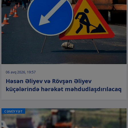
06 avq 2026, 19:57
Həsən Əliyev və Rövşən Əliyev
küçələrində hərəkət məhdudlaşdırılacaq
CƏMİYYƏT