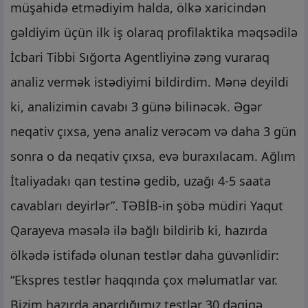
müşahidə etmədiyim halda, ölkə xaricindən
gəldiyim üçün ilk iş olaraq profilaktika məqsədilə
İcbari Tibbi Sığorta Agentliyinə zəng vuraraq
analiz vermək istədiyimi bildirdim. Mənə deyildi
ki, analizimin cavabı 3 günə bilinəcək. Əgər
neqativ çıxsa, yenə analiz verəcəm və daha 3 gün
sonra o da neqativ çıxsa, evə buraxılacam. Ağlım
İtaliyadakı qan testinə gedib, uzağı 4-5 saata
cavabları deyirlər”. TƏBİB-in şöbə müdiri Yaqut
Qarayeva məsələ ilə bağlı bildirib ki, hazırda
ölkədə istifadə olunan testlər daha güvənlidir:
“Ekspres testlər haqqında çox məlumatlar var.
Bizim hazırda apardığımız testlər 30 dəqiqə