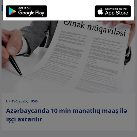
CƏMİYYƏT
07 avq 2026, 10:49
Azərbaycanda 10 min manatlıq maaş ilə
işçi axtarılır