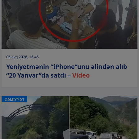
06 avq 2026, 16:45
Yeniyetmənin “iPhone”unu əlindən alıb
“20 Yanvar”da satdı –
Video
CƏMİYYƏT