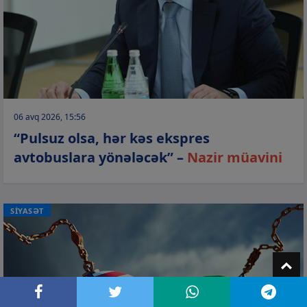
06 avq 2026, 15:56
“Pulsuz olsa, hər kəs ekspres
avtobuslara yönələcək” –
Nazir müavini
SİYASƏT
T