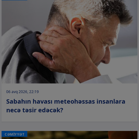
06 avq 2026, 22:19
Sabahın havası meteohəssas insanlara
necə təsir edəcək?
CƏMİYYƏT