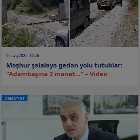
06 avq 2026, 16:26
Məşhur şəlaləyə gedən yolu tutublar:
“Adambaşına 2 manat...” – Video
CƏMİYYƏT