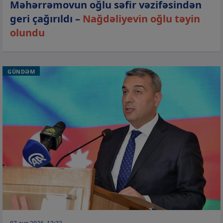
Məhərrəmovun oğlu səfir vəzifəsindən
geri çağırıldı –
Nağdəliyevin oğlu təyin
olundu
GÜNDƏM