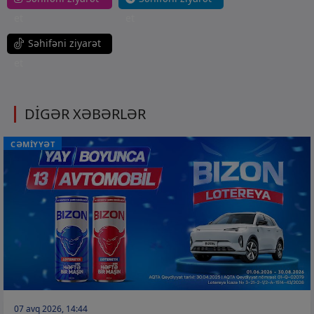
et
et
Səhifəni ziyarət
et
DİGƏR XƏBƏRLƏR
CƏMİYYƏT
07 avq 2026, 14:44