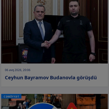
06 avq 2026, 20:06
Ceyhun Bayramov Budanovla görüşdü
CƏMİYYƏT