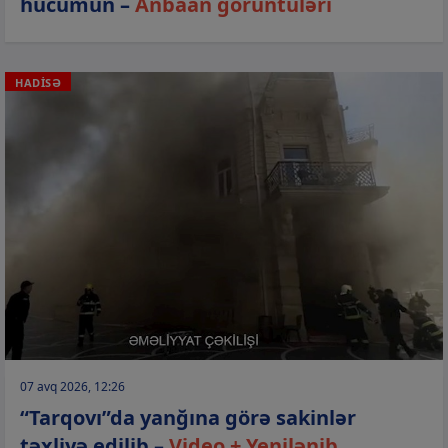
hücumun –
Anbaan görüntüləri
HADİSƏ
07 avq 2026, 12:26
“Tarqovı”da yanğına görə sakinlər
təxliyə edilib –
Video + Yenilənib