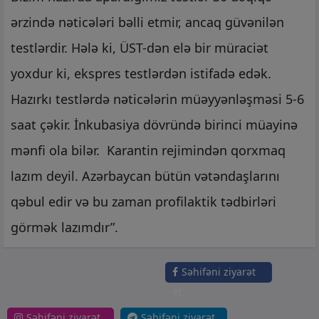
ərzində nəticələri bəlli etmir, ancaq güvənilən
testlərdir. Hələ ki, ÜST-dən elə bir müraciət
yoxdur ki, ekspres testlərdən istifadə edək.
Hazırkı testlərdə nəticələrin müəyyənləşməsi 5-6
saat çəkir. İnkubasiya dövründə birinci müayinə
mənfi ola bilər. Karantin rejimindən qorxmaq
lazım deyil. Azərbaycan bütün vətəndaşlarını
qəbul edir və bu zaman profilaktik tədbirləri
görmək lazımdır”.
Səhifəni ziyarət
et
Səhifəni ziyarət
Səhifəni ziyarət