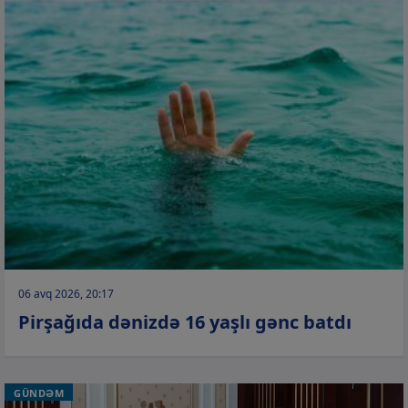
06 avq 2026, 20:17
Pirşağıda dənizdə 16 yaşlı gənc batdı
GÜNDƏM