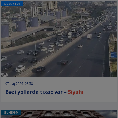
CƏMİYYƏT
07 avq 2026, 08:58
Bəzi yollarda tıxac var –
Siyahı
GÜNDƏM