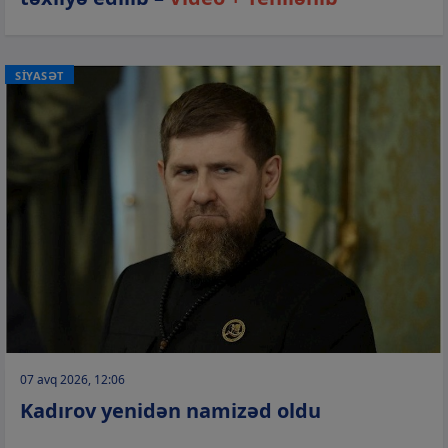
SİYASƏT
07 avq 2026, 12:06
Kadırov yenidən namizəd oldu