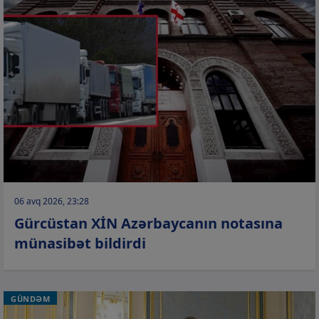
06 avq 2026, 23:28
Gürcüstan XİN Azərbaycanın notasına
münasibət bildirdi
GÜNDƏM