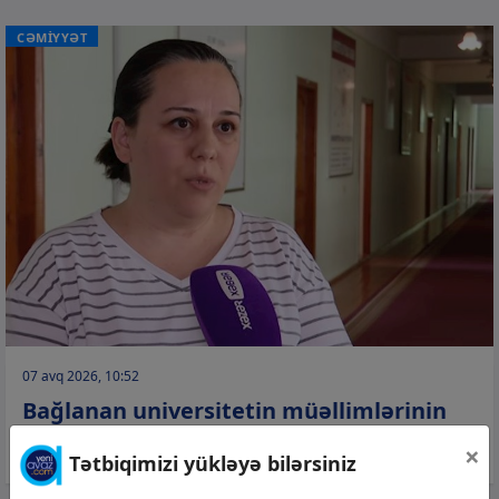
CƏMİYYƏT
07 avq 2026, 10:52
Bağlanan universitetin müəllimlərinin
aqibəti necə olacaq? –
Video
×
Tətbiqimizi yükləyə bilərsiniz