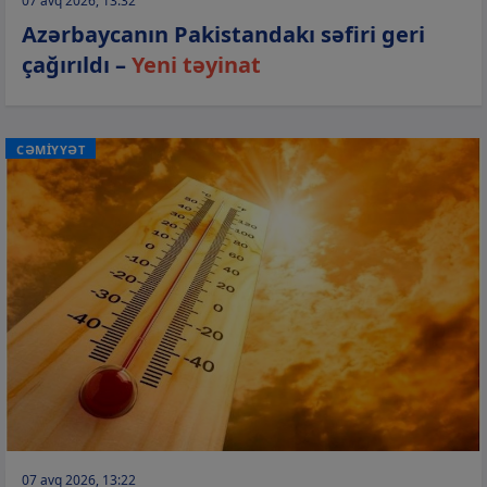
07 avq 2026, 13:32
Azərbaycanın Pakistandakı səfiri geri
çağırıldı –
Yeni təyinat
CƏMİYYƏT
07 avq 2026, 13:22