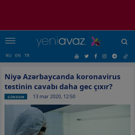
RU
EN
TR
Niyə Azərbaycanda koronavirus
testinin cavabı daha gec çıxır?
13 mar 2020, 12:50
GÜNDƏM