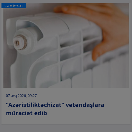
CƏMİYYƏT
07 avq 2026, 09:27
“Azəristiliktəchizat” vətəndaşlara
müraciət edib