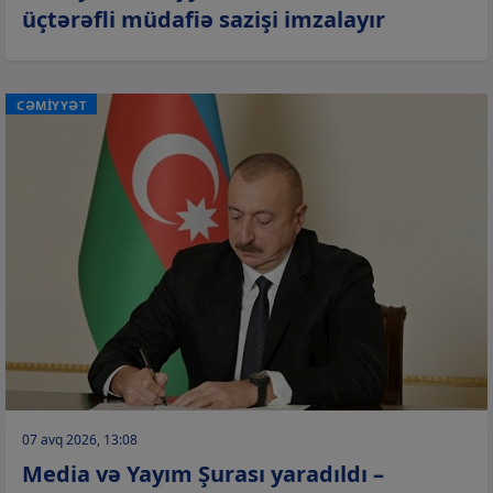
üçtərəfli müdafiə sazişi imzalayır
CƏMİYYƏT
07 avq 2026, 13:08
Media və Yayım Şurası yaradıldı –