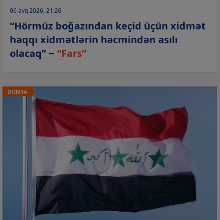
06 avq 2026, 21:26
“Hörmüz boğazından keçid üçün xidmət
haqqı xidmətlərin həcmindən asılı
olacaq” −
“Fars”
DÜNYA