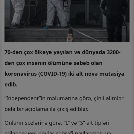
70-dən çox ölkəyə yayılan və dünyada 3200-
dən çox insanın ölümünə səbəb olan
koronavirus (COVID-19) iki alt növə mutasiya
edib.
“Independent”in məlumatına görə, çinli alimlər
belə bir açıqlama ilə çıxış ediblər.
Onların sözlərinə görə, “L” və “S” alt tipləri
adlanan yeni növlər coğrafi paylanması və