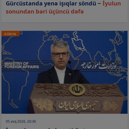
Gürcüstanda yenə işıqlar söndü −
İyulun
sonundan bəri üçüncü dəfə
DÜNYA
05 avq 2026, 20:36