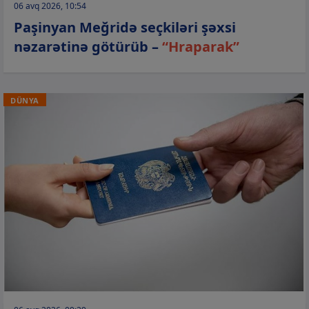
06 avq 2026, 10:54
Paşinyan Meğridə seçkiləri şəxsi
nəzarətinə götürüb –
“Hraparak”
DÜNYA