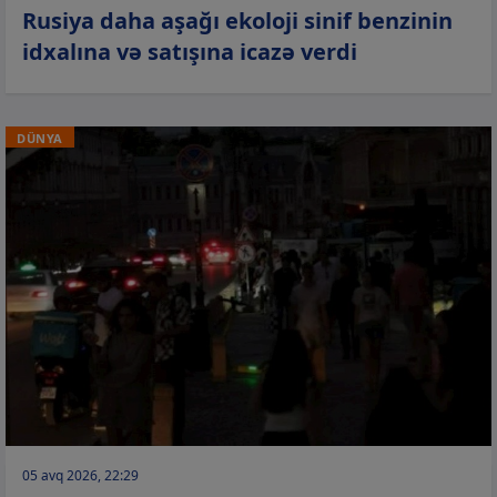
Rusiya daha aşağı ekoloji sinif benzinin
idxalına və satışına icazə verdi
DÜNYA
05 avq 2026, 22:29