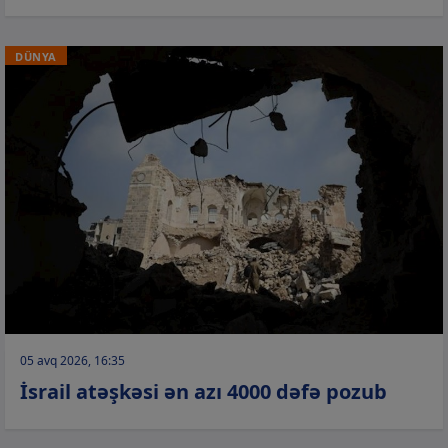
DÜNYA
05 avq 2026, 16:35
İsrail atəşkəsi ən azı 4000 dəfə pozub