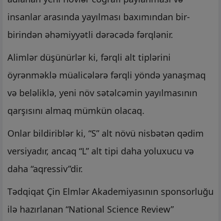
insanlar arasında yayılması baxımından bir-
birindən əhəmiyyətli dərəcədə fərqlənir.
Alimlər düşünürlər ki, fərqli alt tiplərini
öyrənməklə müalicələrə fərqli yöndə yanaşmaq
və beləliklə, yeni növ sətəlcəmin yayılmasının
qarşısını almaq mümkün olacaq.
Onlar bildiriblər ki, “S” alt növü nisbətən qədim
versiyadır, ancaq “L” alt tipi daha yoluxucu və
daha “aqressiv”dir.
Tədqiqat Çin Elmlər Akademiyasının sponsorluğu
ilə hazırlanan “National Science Review”