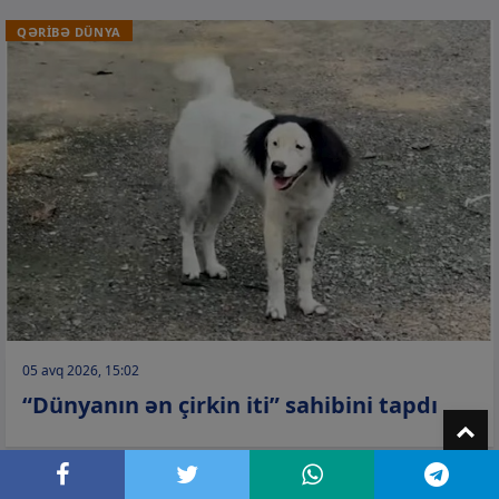
QƏRİBƏ DÜNYA
05 avq 2026, 15:02
“Dünyanın ən çirkin iti” sahibini tapdı
T
DÜNYA