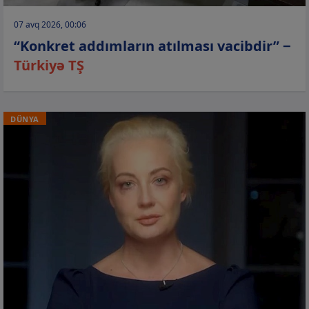
07 avq 2026, 00:06
“Konkret addımların atılması vacibdir” −
Türkiyə TŞ
DÜNYA