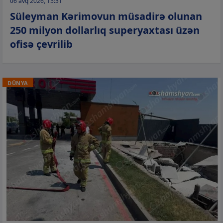
06 avq 2026, 15:31
Süleyman Kərimovun müsadirə olunan
250 milyon dollarlıq superyaxtası üzən
ofisə çevrilib
DÜNYA