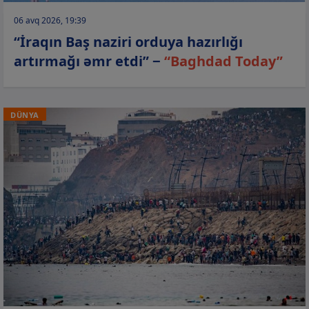
06 avq 2026, 19:39
“İraqın Baş naziri orduya hazırlığı
artırmağı əmr etdi” −
“Baghdad Today”
DÜNYA