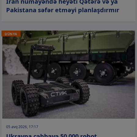
İran nümayəndə heyəti Qətərə və ya
Pakistana səfər etməyi planlaşdırmır
DÜNYA
05 avq 2026, 17:17
Ukrayna cəbhəyə 50 000 robot