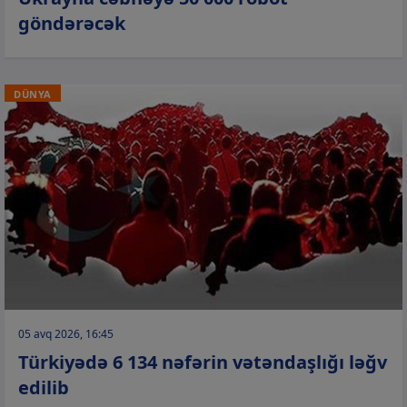
göndərəcək
DÜNYA
05 avq 2026, 16:45
Türkiyədə 6 134 nəfərin vətəndaşlığı ləğv
edilib