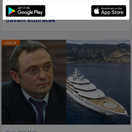
06 avq 2026, 16:09
İsrail ordusu Qəzzada əməliyyatları
davam etdirəcək
DÜNYA