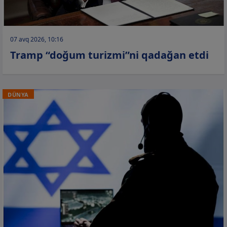
07 avq 2026, 10:16
Tramp “doğum turizmi”ni qadağan etdi
DÜNYA