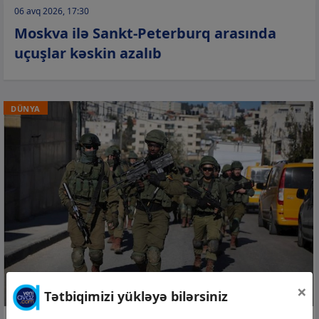
06 avq 2026, 17:30
Moskva ilə Sankt-Peterburq arasında
uçuşlar kəskin azalıb
DÜNYA
×
Tətbiqimizi yükləyə bilərsiniz