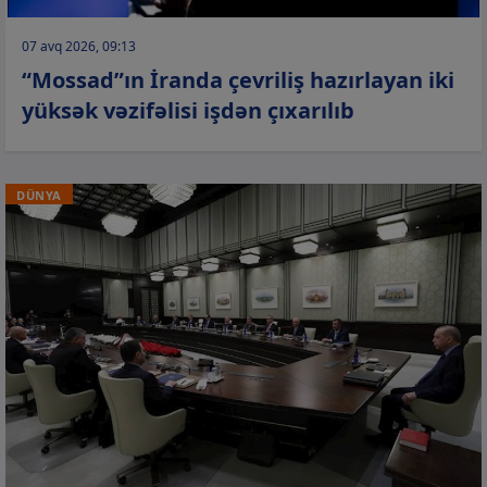
07 avq 2026, 09:13
“Mossad”ın İranda çevriliş hazırlayan iki
yüksək vəzifəlisi işdən çıxarılıb
DÜNYA