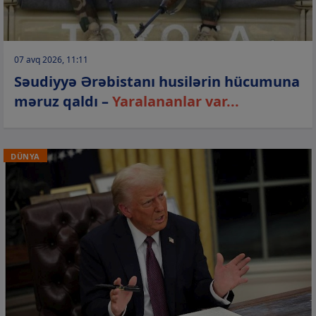
07 avq 2026, 11:11
Səudiyyə Ərəbistanı husilərin hücumuna
məruz qaldı –
Yaralananlar var...
DÜNYA