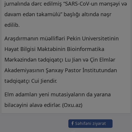
jurnalında dərc edilmiş “SARS-CoV-un mənşəyi və
davam edən təkamülü” başlığı altında nəşr
edilib.
Araşdırmanın müəllifləri Pekin Universitetinin
Həyat Bilgisi Məktəbinin Bioinformatika
Mərkəzindən tədqiqatçı Lu Jian və Çin Elmlər
Akademiyasının Şanxay Pastor İnstitutundan
tədqiqatçı Cui Jiendir.
Elm adamları yeni mutasiyaların da yarana
biləcəyini əlavə edirlər. (Oxu.az)
Səhifəni ziyarət
et