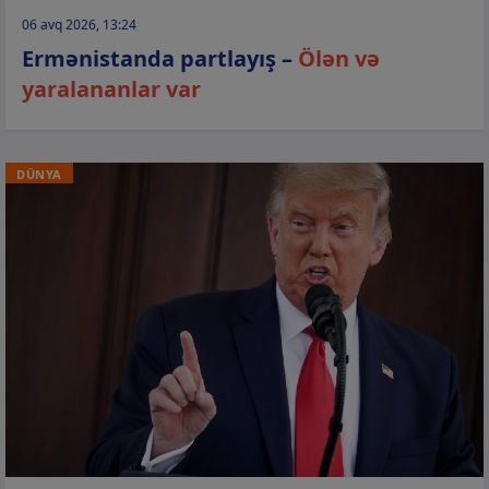
06 avq 2026, 13:24
Ermənistanda partlayış –
Ölən və
yaralananlar var
DÜNYA