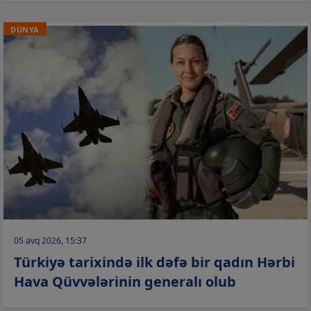
DÜNYA
05 avq 2026, 15:37
Türkiyə tarixində ilk dəfə bir qadın Hərbi
Hava Qüvvələrinin generalı olub