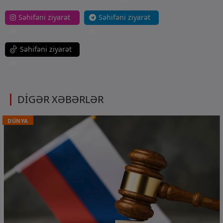
Səhifəni ziyarət
Səhifəni ziyarət
et
et
Səhifəni ziyarət
et
DİGƏR XƏBƏRLƏR
DÜNYA