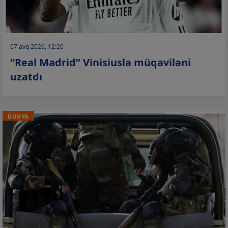
07 avq 2026, 12:20
“Real Madrid” Vinisiusla müqaviləni
uzatdı
DÜNYA