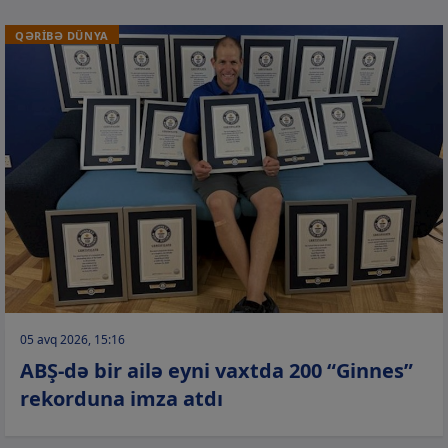
QƏRİBƏ DÜNYA
05 avq 2026, 15:16
ABŞ-də bir ailə eyni vaxtda 200 “Ginnes”
rekorduna imza atdı