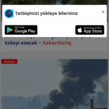
×
Tətbiqimizi yükləyə bilərsiniz
09 avq 2026, 17:34
Bakı və Abşeronda güclü şimal-qərb
küləyi əsəcək −
Xəbərdarlıq
HADİSƏ