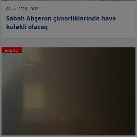
09 avq 2026, 13:32
Sabah Abşeron çimərliklərində hava
küləkli olacaq
HADİSƏ