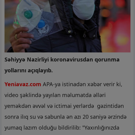
Səhiyyə Nazirliyi koronavirusdan qorunma
yollarını açıqlayıb.
Yeniavaz.com
APA-ya istinadən xəbər verir ki,
video şəklində yayılan məlumatda əlləri
yeməkdən əvvəl və ictimai yerlərdə gəzintidən
sonra ilıq su və sabunla ən azı 20 saniyə ərzində
yumaq lazım olduğu bildirilib: "Yaxınlığınızda