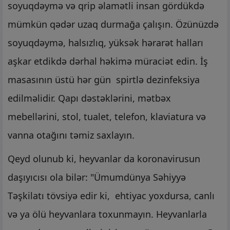
soyuqdəymə və qrip əlamətli insan gördükdə
mümkün qədər uzaq durmağa çalışın. Özünüzdə
soyuqdəymə, halsızlıq, yüksək hərarət halları
aşkar etdikdə dərhal həkimə müraciət edin. İş
masasının üstü hər gün spirtlə dezinfeksiya
edilməlidir. Qapı dəstəklərini, mətbəx
mebellərini, stol, tualet, telefon, klaviatura və
vanna otağını təmiz saxlayın.
Qeyd olunub ki, heyvanlar da koronavirusun
daşıyıcısı ola bilər: "Ümumdünya Səhiyyə
Təşkilatı tövsiyə edir ki, ehtiyac yoxdursa, canlı
və ya ölü heyvanlara toxunmayın. Heyvanlarla