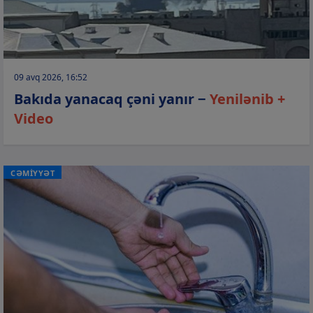
09 avq 2026, 16:52
Bakıda yanacaq çəni yanır −
Yenilənib +
Video
CƏMİYYƏT