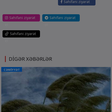
Səhifəni ziyarət
et
Səhifəni ziyarət
Səhifəni ziyarət
et
et
Səhifəni ziyarət
et
DİGƏR XƏBƏRLƏR
CƏMİYYƏT