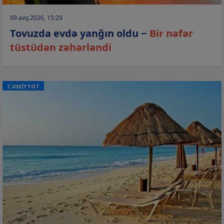
09 avq 2026, 15:29
Tovuzda evdə yanğın oldu −
Bir nəfər
tüstüdən zəhərləndi
CƏMİYYƏT