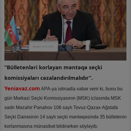
“Bülletenləri korlayan məntəqə seçki
komissiyaları cəzalandırılmalıdır”.
Yeniavaz.com
APA-ya istinadla xəbər verir ki, bunu bu
gün Mərkəzi Seçki Komissiyasının (MSK) iclasında MSK
sədri Məzahir Pənahov 106 saylı Tovuz-Qazax-Ağstafa
Seçki Dairəsinin 14 saylı seçki məntəqəsində 35 bülletenin
korlanmasına münasibət bildirərkən söyləyib.