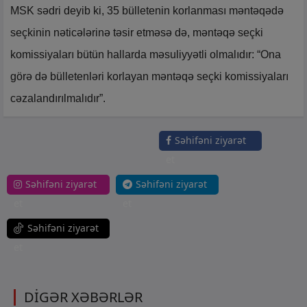
MSK sədri deyib ki, 35 bülletenin korlanması məntəqədə
seçkinin nəticələrinə təsir etməsə də, məntəqə seçki
komissiyaları bütün hallarda məsuliyyətli olmalıdır: “Ona
görə də bülletenləri korlayan məntəqə seçki komissiyaları
cəzalandırılmalıdır”.
Səhifəni ziyarət
et
Səhifəni ziyarət
Səhifəni ziyarət
et
et
Səhifəni ziyarət
et
DİGƏR XƏBƏRLƏR