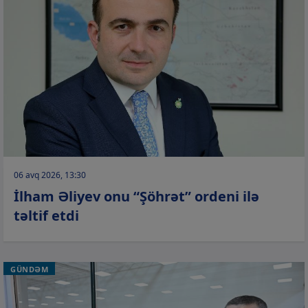
06 avq 2026, 13:30
İlham Əliyev onu “Şöhrət” ordeni ilə
təltif etdi
GÜNDƏM