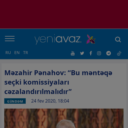
RU
EN
TR
Məzahir Pənahov: “Bu məntəqə
seçki komissiyaları
cəzalandırılmalıdır”
24 fev 2020, 18:04
GÜNDƏM