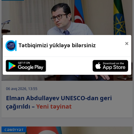
×
Tətbiqimizi yükləyə bilərsiniz
06 avq 2026, 13:55
Elman Abdullayev UNESCO-dan geri
çağırıldı –
Yeni təyinat
CƏMİYYƏT