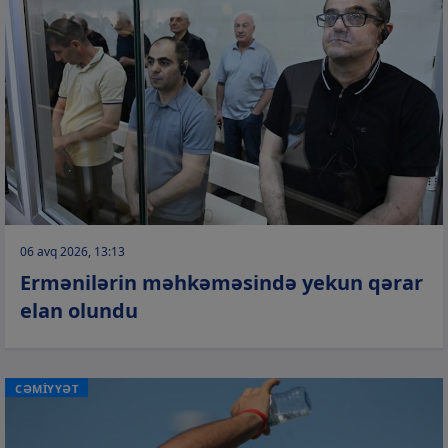
06 avq 2026, 13:13
Ermənilərin məhkəməsində yekun qərar
elan olundu
CƏMİYYƏT