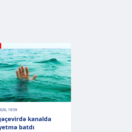
026, 19:59
əçevirdə kanalda
yetmə batdı