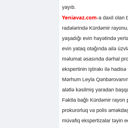
yayıb.
Yeniavaz.com
-a daxil olan 
radələrində Kürdəmir rayonu
yaşadığı evin həyətində yerlə
evin yataq otağında ailə üzv
məlumat əsasında dərhal pro
ekspertinin iştirakı ilə hadisə
Mərhum Leyla Qənbərovanın m
alətlə kəsilmiş yaradan başqa
Faktla bağlı Kürdəmir rayon p
prokurorluq və polis əməkdaşl
müvafiq ekspertizalar təyin ed