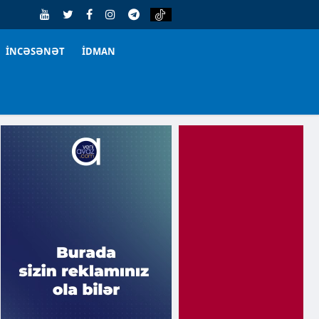
İNCƏSƏNƏT
İDMAN