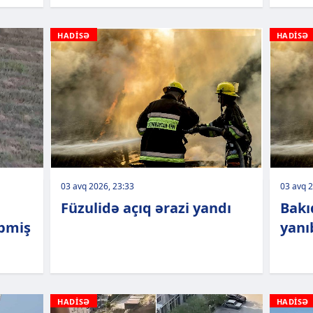
HADİSƏ
HADİSƏ
03 avq 2026, 23:33
03 avq 2
Füzulidə açıq ərazi yandı
Bakı
ibmiş
yanı
HADİSƏ
HADİSƏ