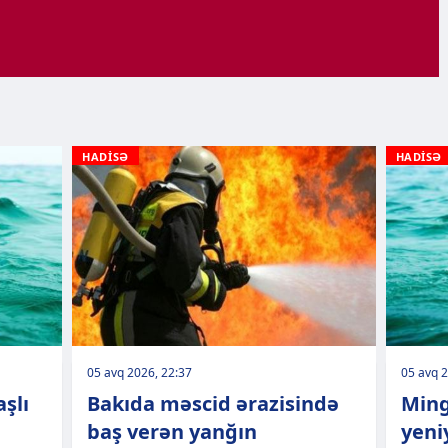
HADİSƏ
HADİSƏ
05 avq 2026, 22:37
05 avq 2
şlı
Bakıda məscid ərazisində
Ming
baş verən yanğın
yeni