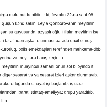
birgə məlumatda bildirilir ki, fevralın 22-də saat 08
, Şüşün kənd sakini Leyla Qənbərovanın meyitinin
şən su quyusunda, azyaşlı oğlu Hilalın meyitinin isə
ləri tərəfindən aşkar olunması barədə daxil olmuş
kurorluq, polis əməkdaşları tərəfindən məhkəmə-tibb
 yerinə və meyitlərə baxış keçirilib.
eyitinin müayinəsi zamanı onun sol biləyində iti
 digər xəsarət və ya xəsarət izləri aşkar olunmayıb.
rokurorluğunda cinayət işi başlanıb, iş üzrə
arından ibarət istintaq-əməliyyat qrupu yaradılıb,
ilib.