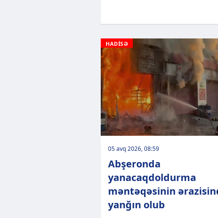
HADİSƏ
05 avq 2026, 08:59
Abşeronda
yanacaqdoldurma
məntəqəsinin ərazisin
yanğın olub