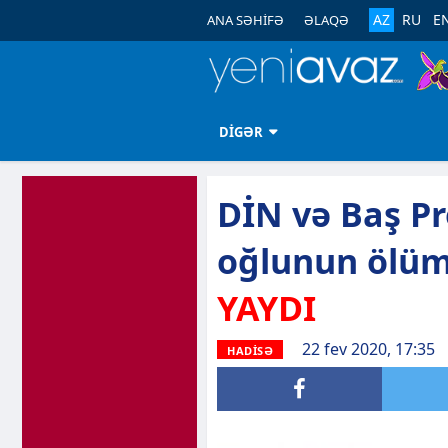
AZ
RU
E
ANA SƏHİFƏ
ƏLAQƏ
DİGƏR
DİN və Baş Pr
oğlunun ölümü
YAYDI
22 fev 2020, 17:35
HADİSƏ