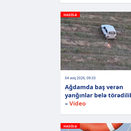
HADİSƏ
04 avq 2026, 09:33
Ağdamda baş verən
yanğınlar belə törədil
–
Video
HADİSƏ