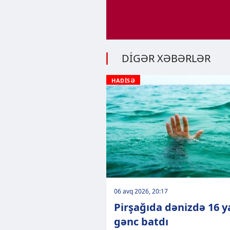
DİGƏR XƏBƏRLƏR
HADİSƏ
06 avq 2026, 20:17
Pirşağıda dənizdə 16 ya
gənc batdı