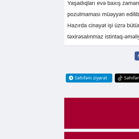
Yaşadıqları evə baxış zamanı
pozulmaması müəyyən edilib
Hazırda cinayət işi üzrə bütü
təxirəsalınmaz istintaq-əməliy
Səhifəni ziyarət
Səhifən
et
et