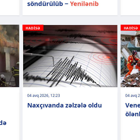
söndürülüb −
Yenilənib
HADİSƏ
HADİSƏ
04 avq 2026, 12:23
04 avq 2
Naxçıvanda zəlzələ oldu
Vene
ölənl
də