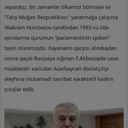
separatçı, bir zamanlar ölkəmizi bölməyə və
"Talış-Muğan Respublikası" yaratmağa çalışmış
Ələkrəm Hümbətov tərəfindən 1993-cü ildə
qondarma qurumun "parlamentinin spikeri"
təyin olunmuşdu. Xəyanətin qarşısı alındıqdan
sonra qaçıb Rusiyaya sığınan F.Abbaszadə uzun
müddətdir xaricdən Azərbaycan dövlətçiliyi
əleyhinə mütəmadi təxribat xarakterli kəskin
çıxışlar edib.