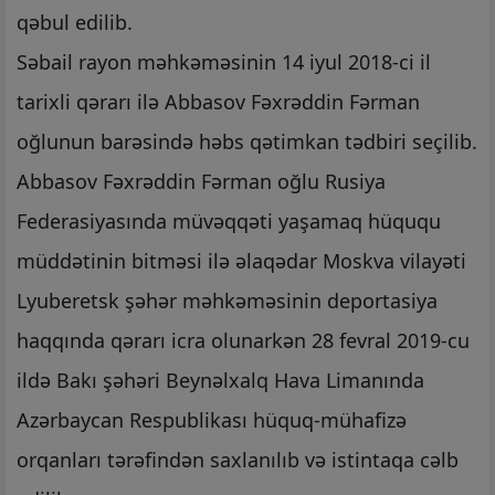
qəbul edilib.
Səbail rayon məhkəməsinin 14 iyul 2018-ci il
tarixli qərarı ilə Abbasov Fəxrəddin Fərman
oğlunun barəsində həbs qətimkan tədbiri seçilib.
Abbasov Fəxrəddin Fərman oğlu Rusiya
Federasiyasında müvəqqəti yaşamaq hüququ
müddətinin bitməsi ilə əlaqədar Moskva vilayəti
Lyuberetsk şəhər məhkəməsinin deportasiya
haqqında qərarı icra olunarkən 28 fevral 2019-cu
ildə Bakı şəhəri Beynəlxalq Hava Limanında
Azərbaycan Respublikası hüquq-mühafizə
orqanları tərəfindən saxlanılıb və istintaqa cəlb