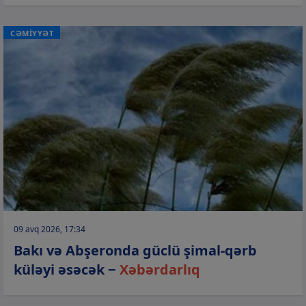
CƏMİYYƏT
09 avq 2026, 17:34
Bakı və Abşeronda güclü şimal-qərb
küləyi əsəcək −
Xəbərdarlıq