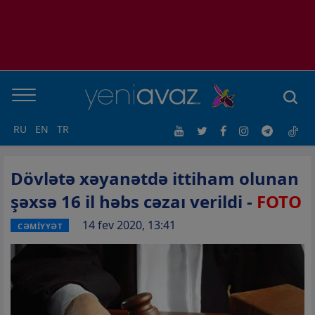
RU
EN
TR
Dövlətə xəyanətdə ittiham olunan
şəxsə 16 il həbs cəzaı verildi -
FOTO
14 fev 2020, 13:41
CƏMİYYƏT