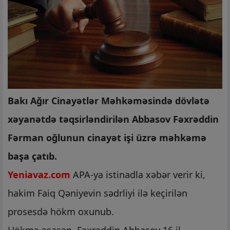
Bakı Ağır Cinayətlər Məhkəməsində dövlətə
xəyanətdə təqsirləndirilən Abbasov Fəxrəddin
Fərman oğlunun cinayət işi üzrə məhkəmə
başa çatıb.
Yeniavaz.com
APA-ya istinadla xəbər verir ki,
hakim Faiq Qəniyevin sədrliyi ilə keçirilən
prosesdə hökm oxunub.