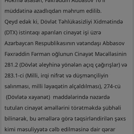
Hökmə əsasən, Fəxrəddin Abbasov 16 il
müddətinə azadlıqdan məhrum edilib.
Qeyd edək ki, Dövlət Təhlükəsizliyi Xidmətində
(DTX) istintaqı aparılan cinayət işi üzrə
Azərbaycan Respublikasının vətəndaşı Abbasov
Fəxrəddin Fərman oğlunun Cinayət Məcəlləsinin
281.2 (Dövlət əleyhinə yönələn açıq çağırışlar) və
283.1-ci (Milli, irqi nifrət və düşmənçiliyin
salınması, milli ləyaqətin alçaldılması), 274-cü
(Dövlətə xəyanət) maddələrində nəzərdə
tutulan cinayət əməllərini törətməkdə şübhəli
bilinərək, bu əməllərə görə təqsirləndirilən şəxs
kimi məsuliyyətə cəlb edilməsinə dair qərar