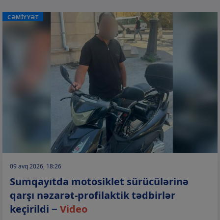
CƏMİYYƏT
09 avq 2026, 18:26
Sumqayıtda motosiklet sürücülərinə
qarşı nəzarət-profilaktik tədbirlər
keçirildi −
Video