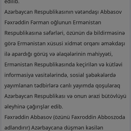
edilib.
Azərbaycan Respublikasının vətəndaşı Abbasov
Fəxrəddin Fərman oğlunun Ermənistan
Respublikasına səfərləri, özünün də bildirməsinə
görə Ermənistan xüsusi xidmət orqanı əməkdaşı
ilə apardığı görüş və əlaqələrinin mahiyyəti,
Ermənistan Respublikasında keçirilən və kütləvi
informasiya vasitələrində, sosial şəbəkələrdə
yayımlanan tədbirlərə canlı yayımda qoşularaq
Azərbaycan Respublikası və onun ərazi bütövlüyü
əleyhinə çağırışlar edib.
Fəxrəddin Abbasov (özünü Faxroddin Abboszoda
adlandırır) Azərbaycana düşmən kəsilən