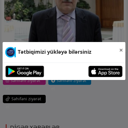
×
Tətbiqimizi yükləyə bilərsiniz
Səhifəni ziyarət
et
Səhifəni ziyarət
Səhifəni ziyarət
et
et
Səhifəni ziyarət
et
DİGƏR XƏBƏRLƏR