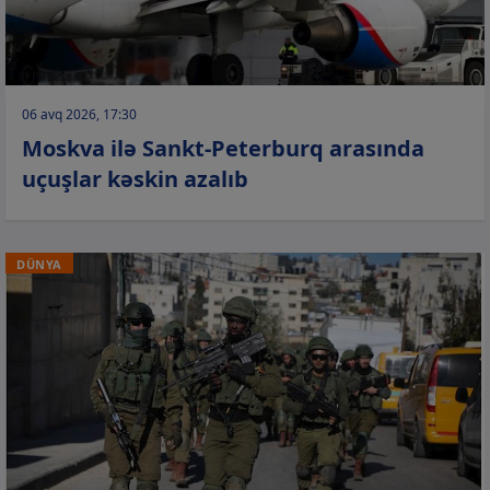
06 avq 2026, 17:30
Moskva ilə Sankt-Peterburq arasında
uçuşlar kəskin azalıb
DÜNYA