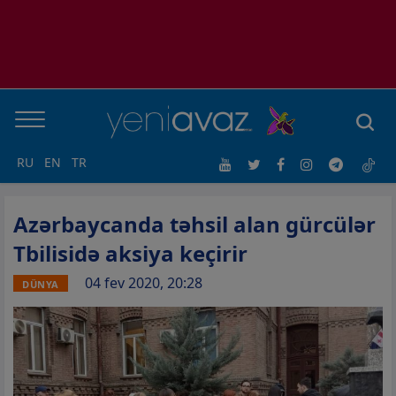
RU
EN
TR
Azərbaycanda təhsil alan gürcülər
Tbilisidə aksiya keçirir
04 fev 2020, 20:28
DÜNYA