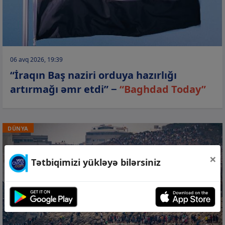
06 avq 2026, 19:39
“İraqın Baş naziri orduya hazırlığı
artırmağı əmr etdi” −
“Baghdad Today”
DÜNYA
×
Tətbiqimizi yükləyə bilərsiniz