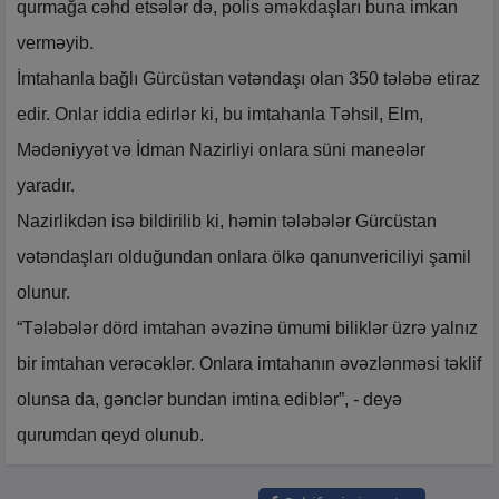
qurmağa cəhd etsələr də, polis əməkdaşları buna imkan
verməyib.
İmtahanla bağlı Gürcüstan vətəndaşı olan 350 tələbə etiraz
edir. Onlar iddia edirlər ki, bu imtahanla Təhsil, Elm,
Mədəniyyət və İdman Nazirliyi onlara süni maneələr
yaradır.
Nazirlikdən isə bildirilib ki, həmin tələbələr Gürcüstan
vətəndaşları olduğundan onlara ölkə qanunvericiliyi şamil
olunur.
“Tələbələr dörd imtahan əvəzinə ümumi biliklər üzrə yalnız
bir imtahan verəcəklər. Onlara imtahanın əvəzlənməsi təklif
olunsa da, gənclər bundan imtina ediblər”, - deyə
qurumdan qeyd olunub.