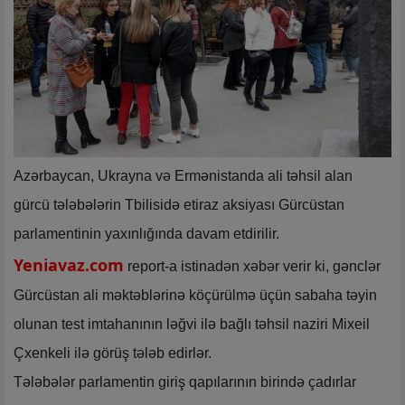
Azərbaycan, Ukrayna və Ermənistanda ali təhsil alan
gürcü tələbələrin Tbilisidə etiraz aksiyası Gürcüstan
parlamentinin yaxınlığında davam etdirilir.
Yeniavaz.com
report-a istinadən xəbər verir ki, gənclər
Gürcüstan ali məktəblərinə köçürülmə üçün sabaha təyin
olunan test imtahanının ləğvi ilə bağlı təhsil naziri Mixeil
Çxenkeli ilə görüş tələb edirlər.
Tələbələr parlamentin giriş qapılarının birində çadırlar