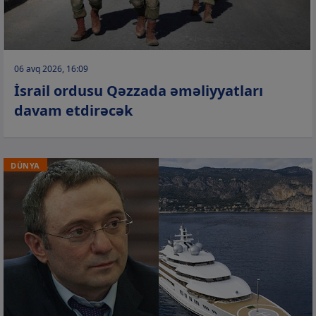
06 avq 2026, 16:09
İsrail ordusu Qəzzada əməliyyatları
davam etdirəcək
DÜNYA