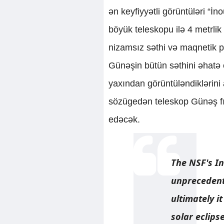
ən keyfiyyətli görüntüləri “İ
böyük teleskopu ilə 4 metrlik
nizamsız səthi və maqnetik pa
Günəşin bütün səthini əhatə
yaxından görüntüləndiklərini 
sözügedən teleskop Günəş fı
edəcək.
The NSF's I
unprecedente
ultimately i
solar eclips