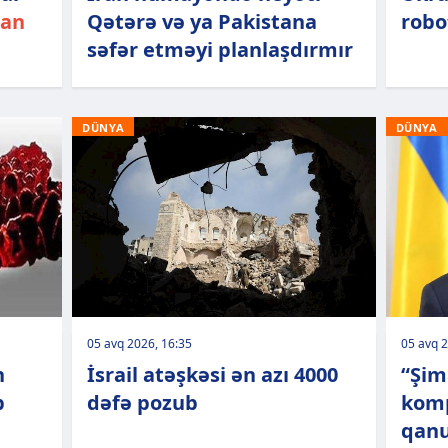
dan
Qətərə və ya Pakistana
robo
səfər etməyi planlaşdırmır
DÜNYA
DÜNYA
05 avq 2026, 16:35
05 avq 2
n
İsrail atəşkəsi ən azı 4000
“Şim
b
dəfə pozub
komp
qanu