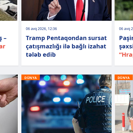
06 avq 2026, 12:36
06 avq 2
ş –
Tramp Pentaqondan sursat
Paşi
ar
çatışmazlığı ilə bağlı izahat
şəxs
tələb edib
“Hra
DÜNYA
DÜNYA