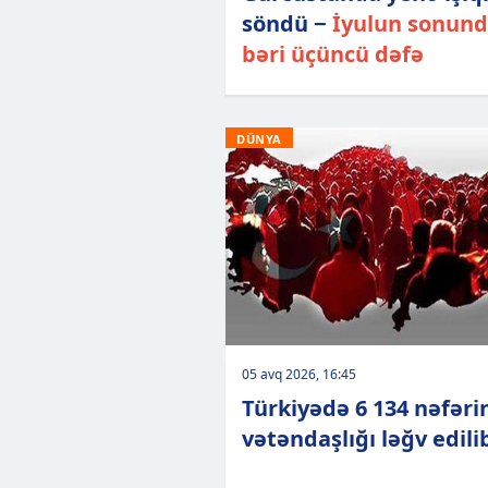
söndü −
İyulun sonun
bəri üçüncü dəfə
DÜNYA
05 avq 2026, 16:45
Türkiyədə 6 134 nəfəri
vətəndaşlığı ləğv edili