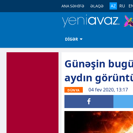
AZ
RU
E
ANA SƏHİFƏ
ƏLAQƏ
DİGƏR
Günəşin bugü
aydın görüntü
04 fev 2020, 13:17
DÜNYA