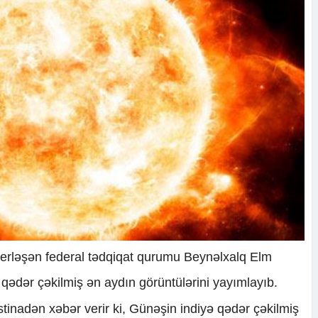
yerləşən federal tədqiqat qurumu Beynəlxalq Elm
ədər çəkilmiş ən aydın görüntülərini yayımlayıb.
istinadən xəbər verir ki, Günəşin indiyə qədər çəkilmiş