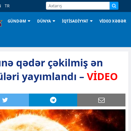
N
TR
GÜNDƏM
DÜNYA
İQTİSADİYYAT
VİDEO XƏBƏR
nə qədər çəkilmiş ən
ləri yayımlandı –
VİDEO