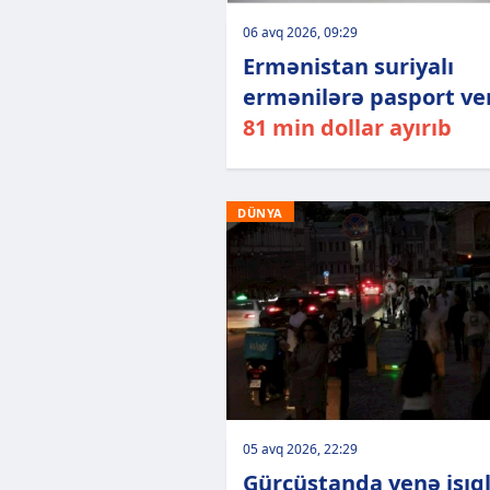
06 avq 2026, 09:29
Ermənistan suriyalı
ermənilərə pasport ver
81 min dollar ayırıb
DÜNYA
05 avq 2026, 22:29
Gürcüstanda yenə işıq