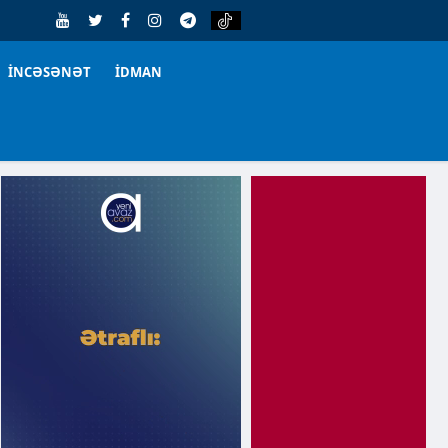
İNCƏSƏNƏT
İDMAN