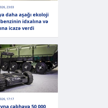
026, 23:03
ya daha aşağı ekoloji
f benzinin idxalına və
ına icazə verdi
026, 17:17
yna cəbhəyə 50 000