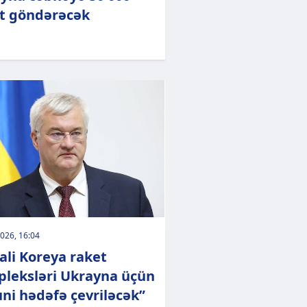
t göndərəcək
026, 16:04
ali Koreya raket
leksləri Ukrayna üçün
ni hədəfə çevriləcək”