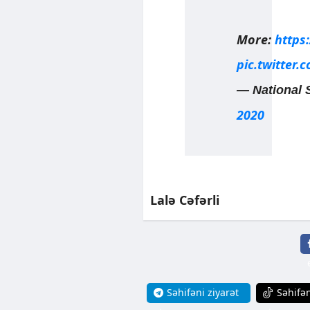
More:
https
pic.twitter
— National 
2020
Lalə Cəfərli
Səhifəni ziyarət
Səhifən