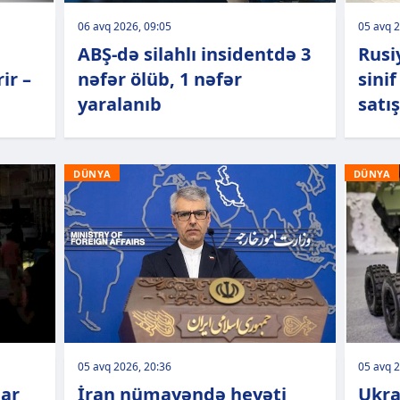
06 avq 2026, 09:05
05 avq 2
ABŞ-də silahlı insidentdə 3
Rusi
ir –
nəfər ölüb, 1 nəfər
sini
yaralanıb
satış
DÜNYA
DÜNYA
05 avq 2026, 20:36
05 avq 2
lar
İran nümayəndə heyəti
Ukra