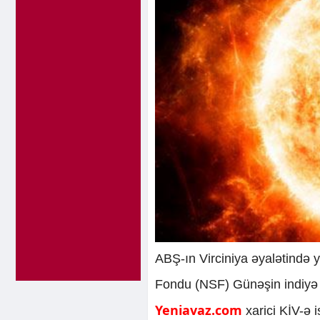
ABŞ-ın Virciniya əyalətində 
Fondu (NSF) Günəşin indiyə q
Yeniavaz.com
xarici KİV-ə 