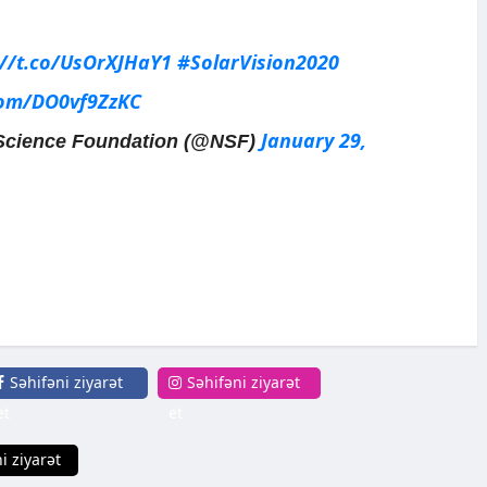
://t.co/UsOrXJHaY1
#SolarVision2020
.com/DO0vf9ZzKC
January 29,
Science Foundation (@NSF)
Səhifəni ziyarət
Səhifəni ziyarət
et
et
i ziyarət