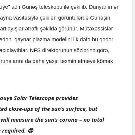
nouye” adlı Günəş teleskopu ilə çəkilib. Dünyanın ən
 ayna vasitəsiylə çəkilən görüntülərdə Günəşin
rtlayışlar ətraflı şəkildə görünür. Mütəxəssislər
 edən qaynar plazma modelini ilk dəfə bu qədər
açıqlayıblar. NFS direktorunun sözlərinə görə,
rtınalarını da daha yaxşı təxmin etməyə kömək
nouye Solar Telescope provides
d close-ups of the sun’s surface, but
t will measure the sun’s corona – no total
e required. 😎