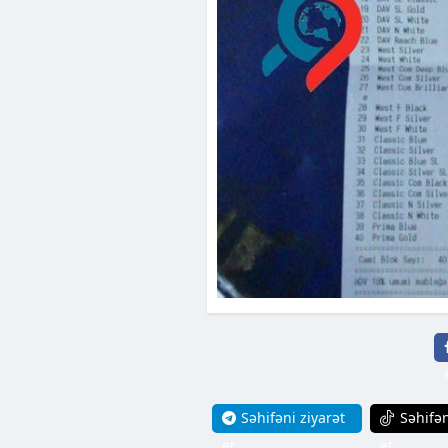
Səhifəni ziyarət
Səhifən
et
et