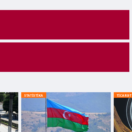
STATİSTİKA
TİCARƏT