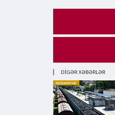
DİGƏR XƏBƏRLƏR
İQTİSADİYYAT