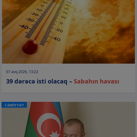
07 avq 2026, 13:22
39 dərəcə isti olacaq –
Sabahın havası
CƏMİYYƏT