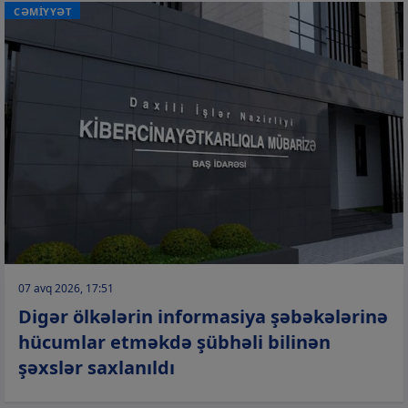
CƏMİYYƏT
07 avq 2026, 17:51
Digər ölkələrin informasiya şəbəkələrinə
hücumlar etməkdə şübhəli bilinən
şəxslər saxlanıldı