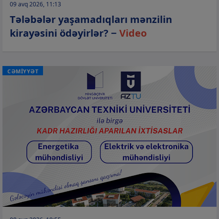
09 avq 2026, 11:13
Tələbələr yaşamadıqları mənzilin
kirayəsini ödəyirlər? −
Video
CƏMİYYƏT