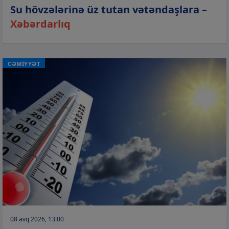
Su hövzələrinə üz tutan vətəndaşlara –
Xəbərdarlıq
CƏMİYYƏT
08 avq 2026, 13:00