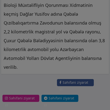
Bioloji Müxtəlifliyin Qorunması Xidmətinin
keçmiş Dağlar Yusifov adına Qəbələ
Qızılbalıqartırma Zavodunun balansında olmuş
2,2 kilometrlik magistral yol və Qəbələ rayonu,
Çuxur Qəbələ Bələdiyyəsinin balansında olan 3,8
kilometrlik avtomobil yolu Azərbaycan
Avtomobil Yolları Dövlət Agentliyinin balansına
verilib.
Səhifəni ziyarət
et
Səhifəni ziyarət
Səhifəni ziyarət
et
et