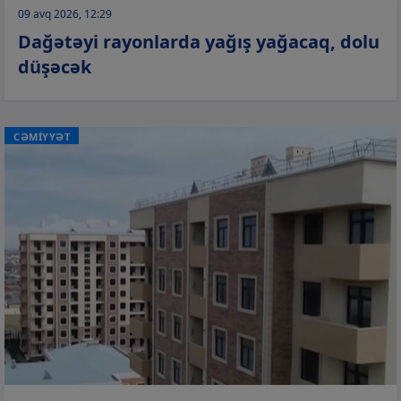
09 avq 2026, 12:29
Dağətəyi rayonlarda yağış yağacaq, dolu
düşəcək
CƏMİYYƏT