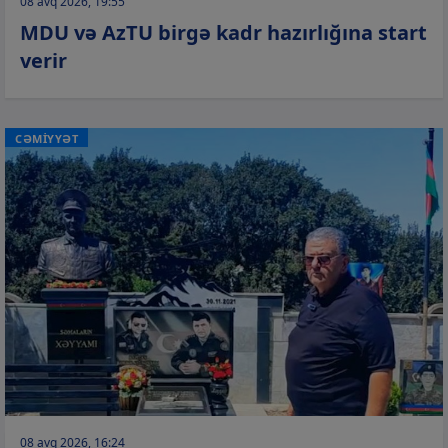
08 avq 2026, 19:55
MDU və AzTU birgə kadr hazırlığına start
verir
CƏMİYYƏT
08 avq 2026, 16:24