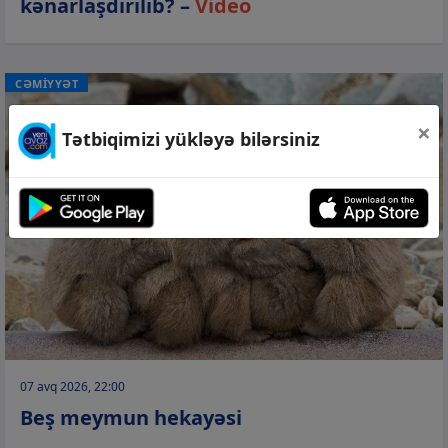
kənarlaşdırılıb? –
Video
CƏMİYYƏT
×
Tətbiqimizi yükləyə bilərsiniz
07 avq 2026, 22:00
Beş meymun hekayəsi