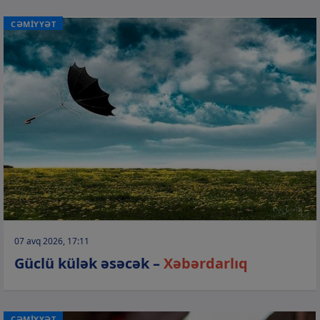
CƏMİYYƏT
07 avq 2026, 17:11
Güclü külək əsəcək –
Xəbərdarlıq
CƏMİYYƏT