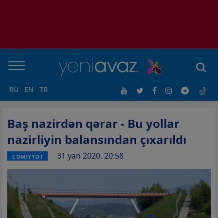
RU
EN
TR
Baş nazirdən qərar - Bu yollar
nazirliyin balansından çıxarıldı
31 yan 2020, 20:58
CƏMİYYƏT