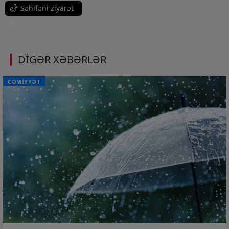
Səhifəni ziyarət
et
DİGƏR XƏBƏRLƏR
CƏMİYYƏT