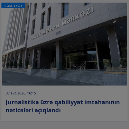
CƏMİYYƏT
07 avq 2026, 16:15
Jurnalistika üzrə qabiliyyət imtahanının
nəticələri açıqlandı