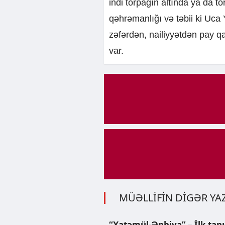
indi torpağın altında ya da t
qəhrəmanlığı və təbii ki Uca 
zəfərdən, nailiyyətdən pay 
var.
MÜƏLLİFİN DİGƏR YAZ
“Xatəmül-Ənbiya” – İlk tanış