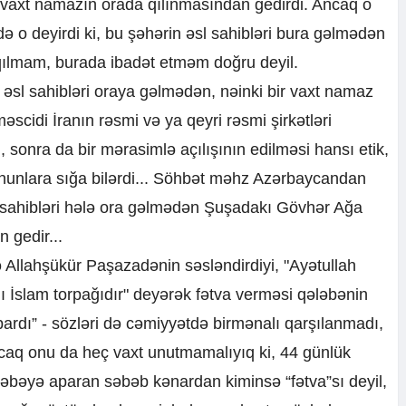
 vaxt namazın orada qılınmasından gedirdi. Ancaq o
ə o deyirdi ki, bu şəhərin əsl sahibləri bura gəlmədən
lmam, burada ibadət etməm doğru deyil.
əsl sahibləri oraya gəlmədən, nəinki bir vaxt namaz
scidi İranın rəsmi və ya qeyri rəsmi şirkətləri
, sonra da bir mərasimlə açılışının edilməsi hansı etik,
nunlara sığa bilərdi... Söhbət məhz Azərbaycandan
l sahibləri hələ ora gəlmədən Şuşadakı Gövhər Ağa
 gedir...
Allahşükür Paşazadənin səsləndirdiyi, "Ayətullah
 İslam torpağıdır" deyərək fətva verməsi qələbənin
apardı” - sözləri də cəmiyyətdə birmənalı qarşılanmadı,
caq onu da heç vaxt unutmamalıyıq ki, 44 günlük
əbəyə aparan səbəb kənardan kiminsə “fətva”sı deyil,