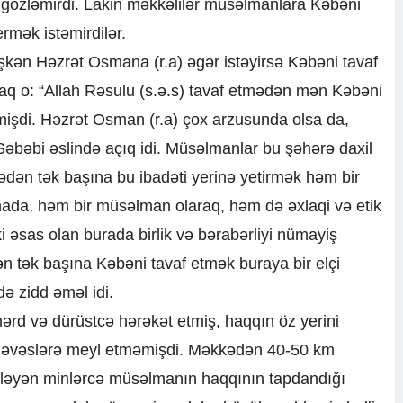
 gözləmirdi. Lakin məkkəlilər müsəlmanlara Kəbəni
ermək istəmirdilər.
şkən Həzrət Osmana (r.a) əgər istəyirsə Kəbəni tavaf
ncaq o: “Allah Rəsulu (s.ə.s) tavaf etmədən mən Kəbəni
mişdi. Həzrət Osman (r.a) çox arzusunda olsa da,
Səbəbi əslində açıq idi. Müsəlmanlar bu şəhərə daxil
dən tək başına bu ibadəti yerinə yetirmək həm bir
mənada, həm bir müsəlman olaraq, həm də əxlaqi və etik
i əsas olan burada birlik və bərabərliyi nümayiş
ən tək başına Kəbəni tavaf etmək buraya bir elçi
ə zidd əməl idi.
rd və dürüstcə hərəkət etmiş, haqqın öz yerini
 həvəslərə meyl etməmişdi. Məkkədən 40-50 km
ləyən minlərcə müsəlmanın haqqının tapdandığı