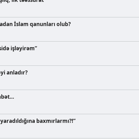
dan İslam qanunları olub?
sidə işləyirəm”
yi anladır?
hbət…
yaradıldığına baxmırlarmı?!”