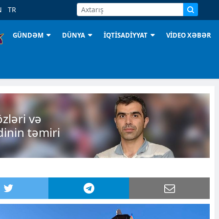
N
TR
GÜNDƏM
DÜNYA
İQTİSADİYYAT
VİDEO XƏBƏR
zləri və
inin təmiri