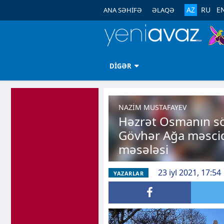
AZ
RU
E
ANA SƏHİFƏ
ƏLAQƏ
DİGƏR
NAZİM MUSTAFAYEV
Həzrət Osmanın sö
Gövhər Ağa məscid
məsələsi
23 iyl 2021, 17:54
YAZARLAR