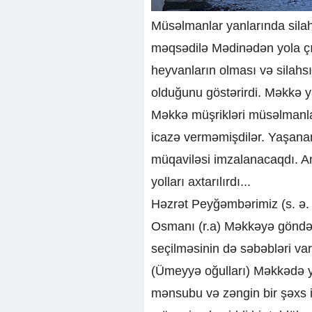
Müsəlmanlar yanlarında sila
məqsədilə Mədinədən yola çıx
heyvanların olması və silahsız
olduğunu göstərirdi. Məkkə 
Məkkə müşrikləri müsəlmanla
icazə verməmişdilər. Yaşanan
müqaviləsi imzalanacaqdı. An
yolları axtarılırdı...
Həzrət Peyğəmbərimiz (s. ə. 
Osmanı (r.a) Məkkəyə göndə
seçilməsinin də səbəbləri v
(Ümeyyə oğulları) Məkkədə ya
mənsubu və zəngin bir şəxs 