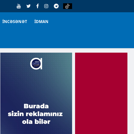
İNCƏSƏNƏT
İDMAN