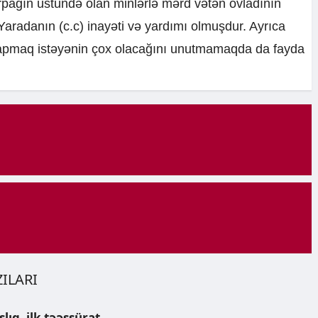
orpağın üstündə olan minlərlə mərd vətən övladının
Yaradanın (c.c) inayəti və yardımı olmuşdur. Ayrıca
qapmaq istəyənin çox olacağını unutmamaqda da fayda
ILARI
lıq, ilk təəssürat