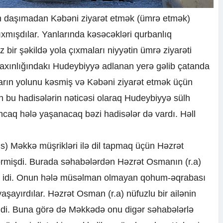
h daşımadan Kəbəni ziyarət etmək (ümrə etmək)
mışdılar. Yanlarında kəsəcəkləri qurbanlıq
 bir şəkildə yola çıxmaları niyyətin ümrə ziyarəti
yaxınlığındakı Hudeybiyyə adlanan yerə gəlib çatanda
rın yolunu kəsmiş və Kəbəni ziyarət etmək üçün
 bu hadisələrin nəticəsi olaraq Hudeybiyyə sülh
caq hələ yaşanacaq bəzi hadisələr də vardı. Həll
s) Məkkə müşrikləri ilə dil tapmaq üçün Həzrət
rmişdi. Burada səhabələrdən Həzrət Osmanın (r.a)
ar idi. Onun hələ müsəlman olmayan qohum-əqrabası
şayırdılar. Həzrət Osman (r.a) nüfuzlu bir ailənin
idi. Buna görə də Məkkədə onu digər səhabələrlə