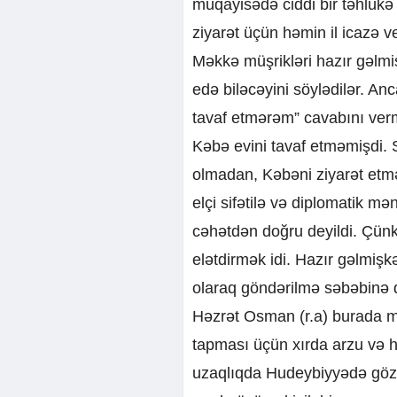
müqayisədə ciddi bir təhlükə
ziyarət üçün həmin il icazə v
Məkkə müşrikləri hazır gəlmi
edə biləcəyini söylədilər. A
tavaf etmərəm” cavabını ver
Kəbə evini tavaf etməmişdi. 
olmadan, Kəbəni ziyarət etmə
elçi sifətilə və diplomatik 
cəhətdən doğru deyildi. Çünk
elətdirmək idi. Hazır gəlmişk
olaraq göndərilmə səbəbinə d
Həzrət Osman (r.a) burada mə
tapması üçün xırda arzu və
uzaqlıqda Hudeybiyyədə göz