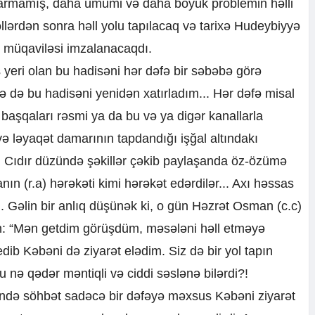
ıxarmamış, daha ümumi və daha böyük problemin həlli
llərdən sonra həll yolu tapılacaq və tarixə Hudeybiyyə
h müqaviləsi imzalanacaqdı.
yeri olan bu hadisəni hər dəfə bir səbəbə görə
də də bu hadisəni yenidən xatırladım... Hər dəfə misal
başqaları rəsmi ya da bu və ya digər kanallarla
və ləyaqət damarının tapdandığı işğal altındakı
 Cıdır düzündə şəkillər çəkib paylaşanda öz-özümə
ın (r.a) hərəkəti kimi hərəkət edərdilər... Axı həssas
Gəlin bir anlıq düşünək ki, o gün Həzrət Osman (c.c)
un: “Mən getdim görüşdüm, məsələni həll etməyə
edib Kəbəni də ziyarət elədim. Siz də bir yol tapın
u nə qədər məntiqli və ciddi səslənə bilərdi?!
ndə söhbət sadəcə bir dəfəyə məxsus Kəbəni ziyarət