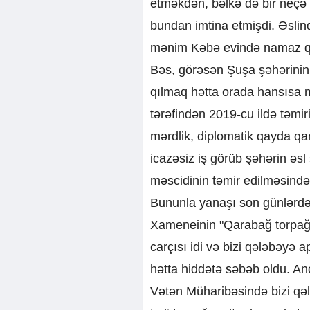
etməkdən, bəlkə də bir neçə
bundan imtina etmişdi. Əslind
mənim Kəbə evində namaz qı
Bəs, görəsən Şuşa şəhərinin 
qılmaq hətta orada hansısa mə
tərəfindən 2019-cu ildə təmiri
mərdlik, diplomatik qayda qa
icazəsiz iş görüb şəhərin əs
məscidinin təmir edilməsindən
Bununla yanaşı son günlərdə 
Xameneinin "Qarabağ torpağı
carçısı idi və bizi qələbəyə 
hətta hiddətə səbəb oldu. An
Vətən Müharibəsində bizi qəl