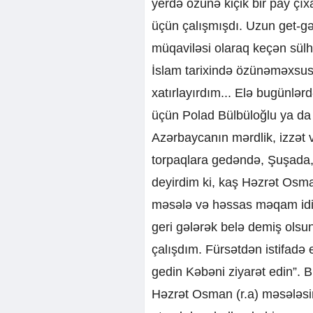
yerdə özünə kiçik bir pay ç
üçün çalışmışdı. Uzun get-gə
müqaviləsi olaraq keçən sül
İslam tarixində özünəməxsus 
xatırlayırdım... Elə bugünlər
üçün Polad Bülbüloğlu ya da 
Azərbaycanın mərdlik, izzət 
torpaqlara gedəndə, Şuşada,
deyirdim ki, kaş Həzrət Osman
məsələ və həssas məqam idi. 
geri gələrək belə demiş ols
çalışdım. Fürsətdən istifadə 
gedin Kəbəni ziyarət edin”. B
Həzrət Osman (r.a) məsələsi