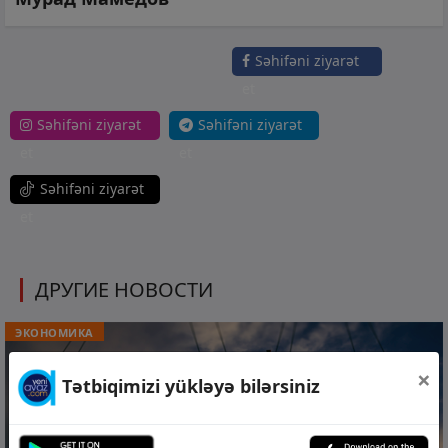
Səhifəni ziyarət
et
Səhifəni ziyarət
Səhifəni ziyarət
et
et
Səhifəni ziyarət
et
ДРУГИЕ НОВОСТИ
ЭКОНОМИКА
×
Tətbiqimizi yükləyə bilərsiniz