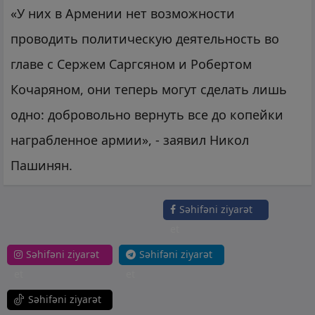
«У них в Армении нет возможности
проводить политическую деятельность во
главе с Сержем Саргсяном и Робертом
Кочаряном, они теперь могут сделать лишь
одно: добровольно вернуть все до копейки
награбленное армии», - заявил Никол
Пашинян.
Səhifəni ziyarət
et
Səhifəni ziyarət
Səhifəni ziyarət
et
et
Səhifəni ziyarət