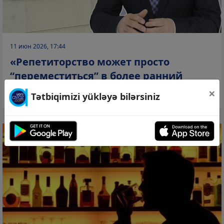
11 июн 2026, 17:44
«Репетиторство может просто
“переместиться” в более ранний
возраст» –
Аллахверди Айдын
×
Tətbiqimizi yükləyə bilərsiniz
ПОВЕСТКА ДНЯ