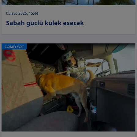
05 avq 2026, 15:44
Sabah güclü külək əsəcək
CƏMİYYƏT