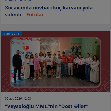
Xocavəndə növbəti köç karvanı yola
salındı –
Fotolar
CƏMİYYƏT
05 avq 2026, 12:03
“Veysəloğlu MMC”nin “Dost Əllər”