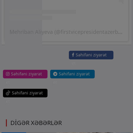
Mehriban Aliyeva (@firstvicepresidentazerbaijan)'in paylaştığı bir gönderi
Səhifəni ziyarət
et
Səhifəni ziyarət
Səhifəni ziyarət
et
et
Səhifəni ziyarət
et
DİGƏR XƏBƏRLƏR