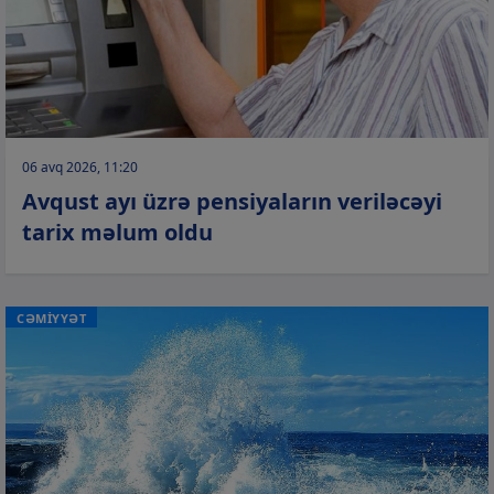
06 avq 2026, 11:20
Avqust ayı üzrə pensiyaların veriləcəyi
tarix məlum oldu
CƏMİYYƏT