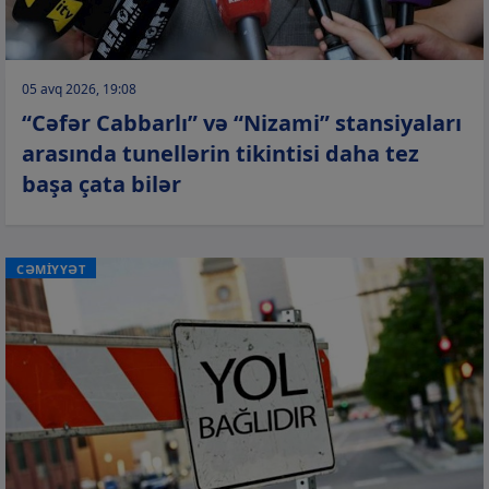
05 avq 2026, 19:08
“Cəfər Cabbarlı” və “Nizami” stansiyaları
arasında tunellərin tikintisi daha tez
başa çata bilər
CƏMİYYƏT