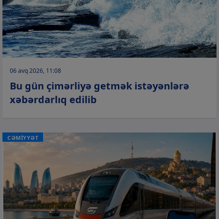
06 avq 2026, 11:08
Bu gün çimərliyə getmək istəyənlərə
xəbərdarlıq edilib
CƏMİYYƏT