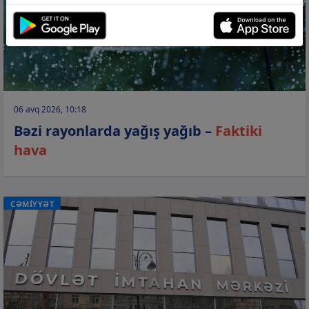
06 avq 2026, 10:18
Bəzi rayonlarda yağış yağıb –
Faktiki
hava
CƏMİYYƏT