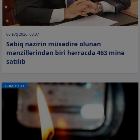
06 avq 2026, 08:37
Sabiq nazirin müsadirə olunan
mənzillərindən biri hərracda 463 minə
satılıb
CƏMİYYƏT