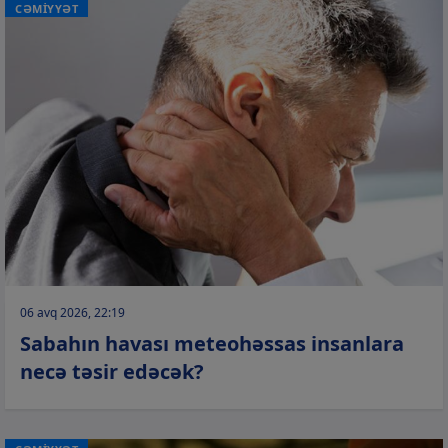
CƏMİYYƏT
06 avq 2026, 22:19
Sabahın havası meteohəssas insanlara
necə təsir edəcək?