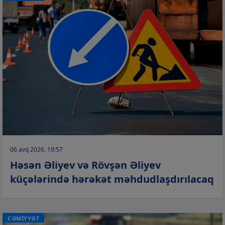
06 avq 2026, 19:57
Həsən Əliyev və Rövşən Əliyev
küçələrində hərəkət məhdudlaşdırılacaq
CƏMİYYƏT