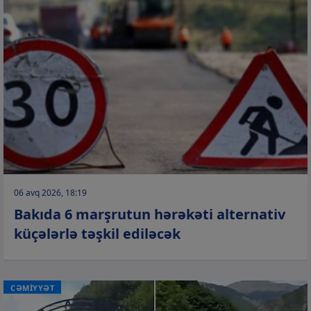
06 avq 2026, 18:19
Bakıda 6 marşrutun hərəkəti alternativ
küçələrlə təşkil ediləcək
CƏMİYYƏT