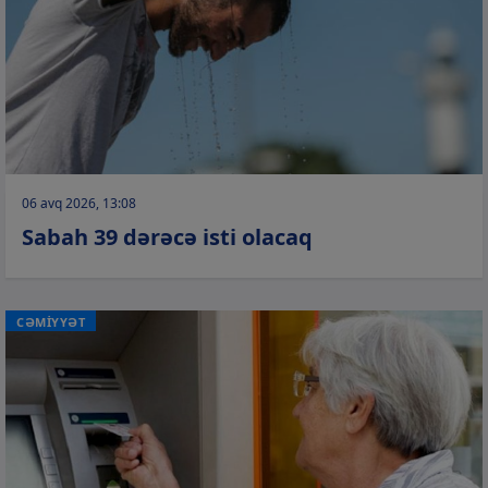
06 avq 2026, 13:08
Sabah 39 dərəcə isti olacaq
CƏMİYYƏT