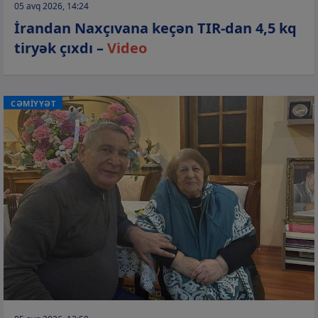
05 avq 2026, 14:24
İrandan Naxçıvana keçən TIR-dan 4,5 kq
tiryək çıxdı –
Video
CƏMİYYƏT