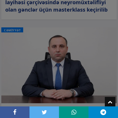
layihəsi çərçivəsində neyromüxtəlifliyi
olan gənclər üçün masterklass keçirilib
CƏMİYYƏT
T
05 avq 2026, 11:58