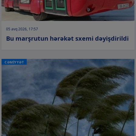
05 avq 2026, 17:57
Bu marşrutun hərəkət sxemi dəyişdirildi
CƏMİYYƏT