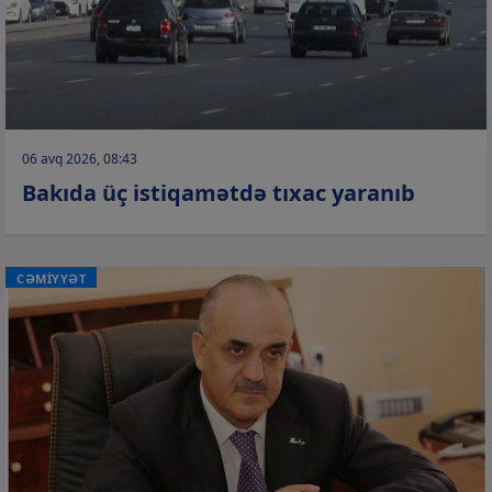
06 avq 2026, 08:43
Bakıda üç istiqamətdə tıxac yaranıb
CƏMİYYƏT