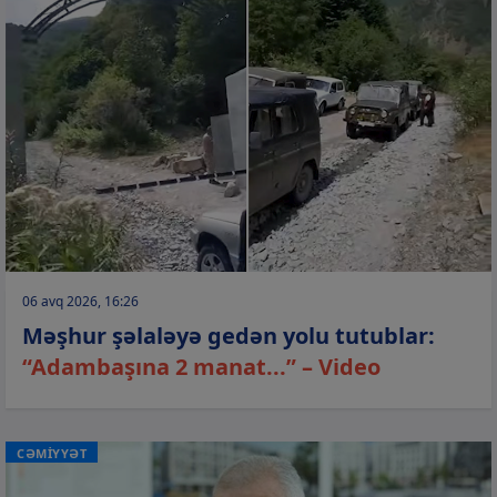
06 avq 2026, 16:26
Məşhur şəlaləyə gedən yolu tutublar:
“Adambaşına 2 manat...” – Video
CƏMİYYƏT