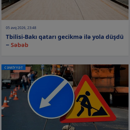
05 avq 2026, 23:48
Tbilisi-Bakı qatarı gecikmə ilə yola düşdü
−
Səbəb
CƏMİYYƏT