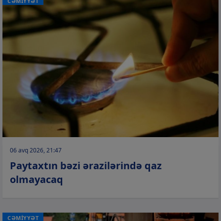
CƏMİYYƏT
06 avq 2026, 21:47
Paytaxtın bəzi ərazilərində qaz
olmayacaq
CƏMİYYƏT