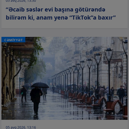
05 avq 2026, 13:50
“Əcaib səslər evi başına götürəndə
bilirəm ki, anam yenə “TikTok”a baxır”
CƏMİYYƏT
05 avq 2026, 13:16