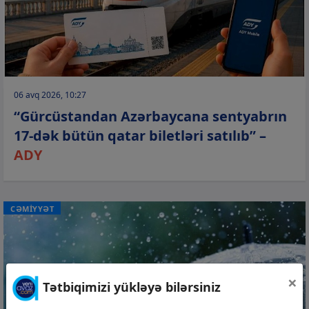
06 avq 2026, 10:27
“Gürcüstandan Azərbaycana sentyabrın
17-dək bütün qatar biletləri satılıb” –
ADY
CƏMİYYƏT
×
Tətbiqimizi yükləyə bilərsiniz