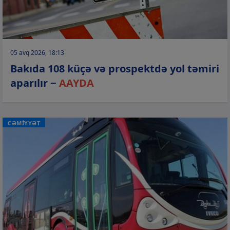
05 avq 2026, 18:13
Bakıda 108 küçə və prospektdə yol təmiri
aparılır −
AAYDA
CƏMİYYƏT