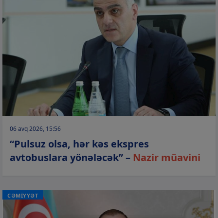
06 avq 2026, 15:56
“Pulsuz olsa, hər kəs ekspres
avtobuslara yönələcək” –
Nazir müavini
CƏMİYYƏT