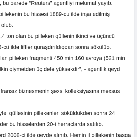
i, bu barədə “Reuters” agentliyi məlumat yayıb.
illəkənin bu hissəsi 1889-cu ildə inşa edilmiş
i olub.
,4 ton olan bu pilləkən qüllənin ikinci və üçüncü
3-cü ildə liftlər quraşdırıldıqdan sonra sökülüb.
lan pilləkən fraqmenti 450 min 160 avroya (521 min
 ilkin qiymətdən üç dəfə yüksəkdir”, - agentlik qeyd
n fransız biznesmenin şəxsi kolleksiyasına məxsus
fel qülləsinin pilləkənləri söküldükdən sonra 24
ər bu hissələrdən 20-i hərraclarda satılıb.
rd 2008-ci ildə qeydə alınıb. Həmin il pilləkənin başqa