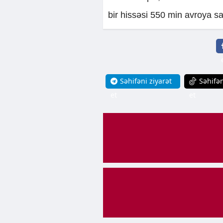
bir hissəsi 550 min avroya sat
Səhifəni ziyarət
Səhifən
et
et