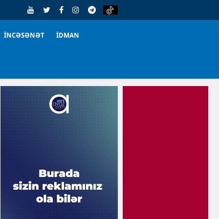
İNCƏSƏNƏT
İDMAN