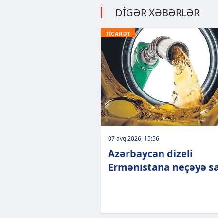
DİGƏR XƏBƏRLƏR
TİCARƏT
07 avq 2026, 15:56
Azərbaycan dizeli
Ermənistana neçəyə sa