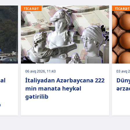
TİCARƏT
TİCARƏT
06 avq 2026, 11:43
03 avq 2
al
İtaliyadan Azərbaycana 222
Düny
min manata heykəl
ərza
gətirilib
b