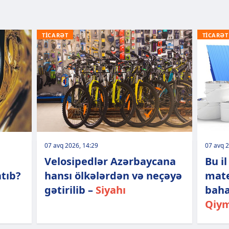
TİCARƏT
TİCARƏT
07 avq 2026, 14:29
07 avq 2
Velosipedlər Azərbaycana
Bu i
tıb?
hansı ölkələrdən və neçəyə
mate
gətirilib –
Siyahı
baha
Qiym