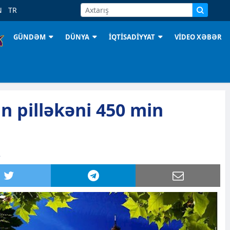
N
TR
GÜNDƏM
DÜNYA
İQTİSADİYYAT
VİDEO XƏBƏR
in pilləkəni 450 min
3