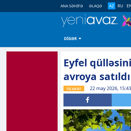
AZ
RU
E
ANA SƏHİFƏ
ƏLAQƏ
DİGƏR
Eyfel qülləsin
avroya satıldı
22 may 2026, 15:4
TİCARƏT