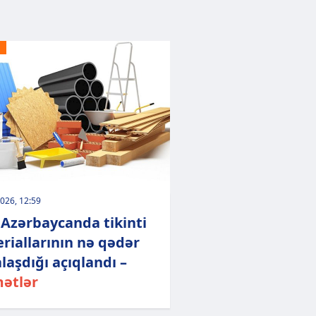
026, 12:59
l Azərbaycanda tikinti
riallarının nə qədər
laşdığı açıqlandı –
ətlər