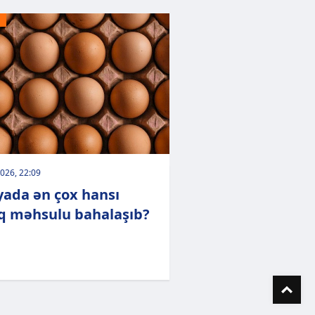
026, 22:09
ada ən çox hansı
q məhsulu bahalaşıb?
To