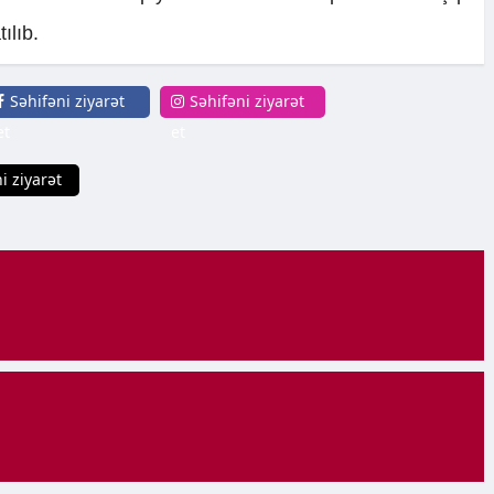
ılıb.
Səhifəni ziyarət
Səhifəni ziyarət
et
et
i ziyarət