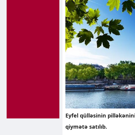
Eyfel qülləsinin pilləkəni
qiymətə satılıb.