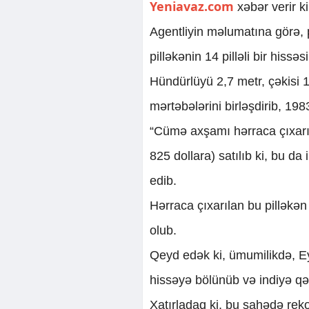
Yeniavaz.com
xəbər verir k
Agentliyin məlumatına görə, p
pilləkənin 14 pilləli bir hissəs
Hündürlüyü 2,7 metr, çəkisi 1
mərtəbələrini birləşdirib, 198
“Cümə axşamı hərraca çıxarı
825 dollara) satılıb ki, bu da
edib.
Hərraca çıxarılan bu pilləkə
olub.
Qeyd edək ki, ümumilikdə, Ey
hissəyə bölünüb və indiyə qəd
Xatırladaq ki, bu sahədə reko