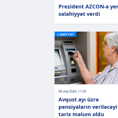
Prezident AZCON-a ye
səlahiyyət verdi
CƏMİYYƏT
06 avq 2026, 11:20
Avqust ayı üzrə
pensiyaların veriləcəyi
tarix məlum oldu