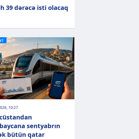
h 39 dərəcə isti olacaq
ƏT
026, 10:27
cüstandan
baycana sentyabrın
ək bütün qatar