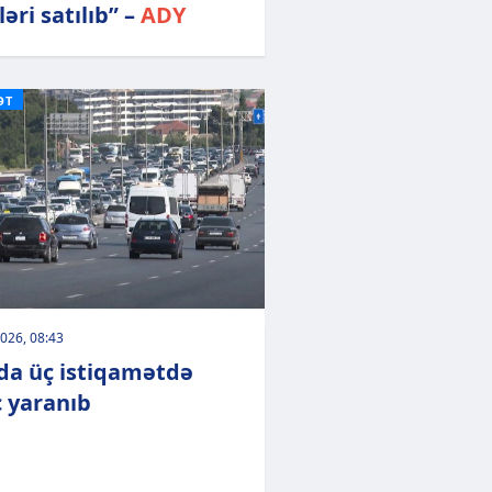
ləri satılıb” –
ADY
ƏT
026, 08:43
da üç istiqamətdə
c yaranıb