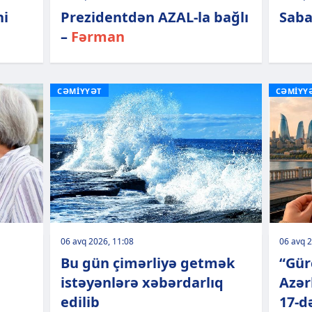
ni
Prezidentdən AZAL-la bağlı
Saba
–
Fərman
CƏMİYYƏT
CƏMİYY
06 avq 2026, 11:08
06 avq 2
Bu gün çimərliyə getmək
“Gür
istəyənlərə xəbərdarlıq
Azər
edilib
17-d