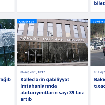
bilet
CƏMİYYƏT
CƏMİYY
06 avq 2026, 10:12
06 avq 2
yağıb
Kolleclərin qabiliyyət
Bakı
imtahanlarında
tıxa
abituriyentlərin sayı 39 faiz
artıb