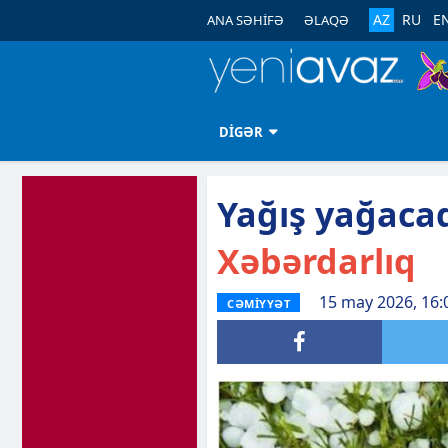
AZ
RU
E
ANA SƏHİFƏ
ƏLAQƏ
DİGƏR
Yağış yağacaq
Xəbərdarlıq
15 may 2026, 16:
CƏMİYYƏT