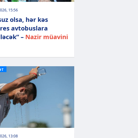
026, 15:56
suz olsa, hər kəs
res avtobuslara
ləcək” –
Nazir müavini
ƏT
026, 13:08