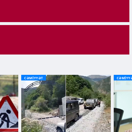
CƏMİYYƏT
CƏMİYY