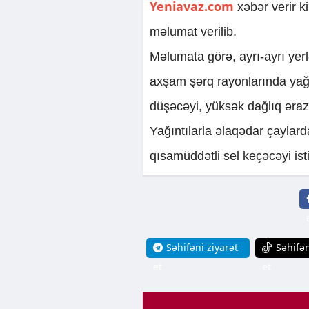
Yeniavaz.com
xəbər verir k
məlumat verilib.
Məlumata görə, ayrı-ayrı yerl
axşam şərq rayonlarında yağı
düşəcəyi, yüksək dağlıq ərazi
Yağıntılarla əlaqədar çaylar
qısamüddətli sel keçəcəyi is
Səhifəni ziyarət
Səhifən
et
et