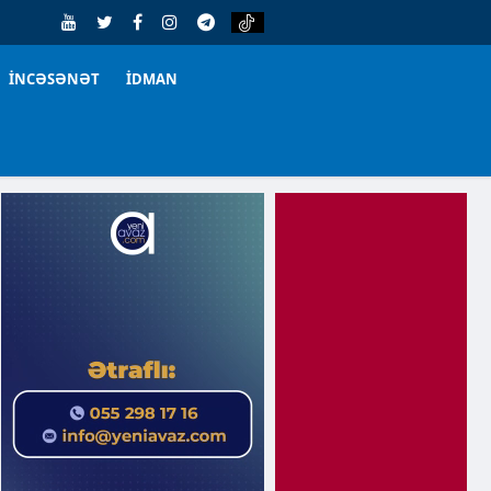
İNCƏSƏNƏT
İDMAN