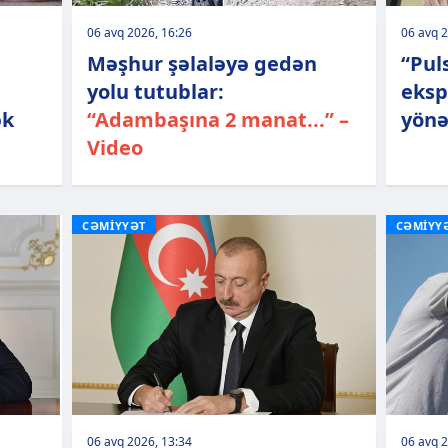
06 avq 2026, 16:26
06 avq 2
Məşhur şəlaləyə gedən
“Pul
yolu tutublar:
eksp
ək
“Adambaşına 2 manat...” –
yönə
Video
CƏMİYYƏT
CƏMİYY
06 avq 2026, 13:34
06 avq 2