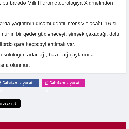
i, bu barədə Milli Hidrometeorologiya Xidmətindən
ərdə yağıntının qısamüddətli intensiv olacağı, 16-sı
ntının bir qədər güclənəcəyi, şimşək çaxacağı, dolu
lərdə qara keçəcəyi ehtimalı var.
da sululuğun artacağı, bəzi dağ çaylarından
tisna olunmur.
Səhifəni ziyarət
Səhifəni ziyarət
et
et
i ziyarət