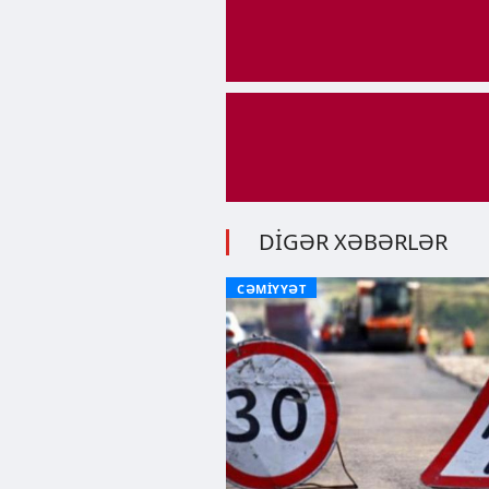
DİGƏR XƏBƏRLƏR
CƏMİYYƏT