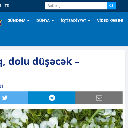
N
TR
GÜNDƏM
DÜNYA
İQTİSADİYYAT
VİDEO XƏBƏR
, dolu düşəcək –
01