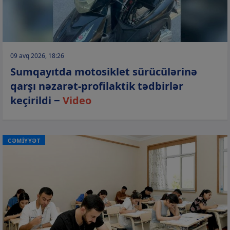
09 avq 2026, 18:26
Sumqayıtda motosiklet sürücülərinə
qarşı nəzarət-profilaktik tədbirlər
keçirildi −
Video
CƏMİYYƏT