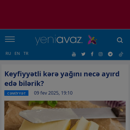
RU
EN
TR
Keyfiyyətli kərə yağını necə ayırd
edə bilərik?
09 fev 2025, 19:10
CƏMİYYƏT