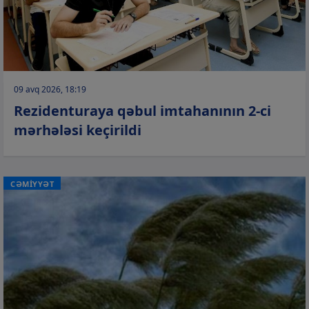
09 avq 2026, 18:19
Rezidenturaya qəbul imtahanının 2-ci
mərhələsi keçirildi
CƏMİYYƏT