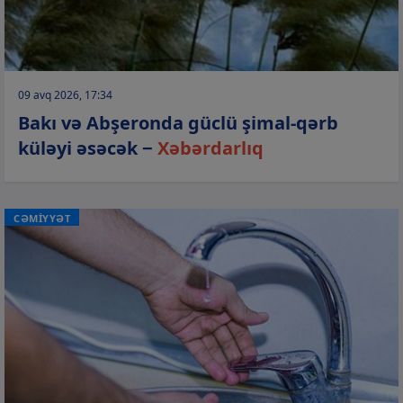
09 avq 2026, 17:34
Bakı və Abşeronda güclü şimal-qərb
küləyi əsəcək −
Xəbərdarlıq
CƏMİYYƏT