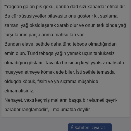
“Yağdan gələn pis qoxu, qəribə dad sizi xəbərdar etməlidir.
Bu cür xüsusiyyətlər bilavasitə onu göstərir ki, saxlama
zamanı yağ oksidləşərək xarab olur və onun tərkibində yağ
turşularının parçalanma məhsulları var.
Bundan əlavə, səthdə daha tünd təbəqə olmadığından
əmin olun. Tünd təbəqə yağın yemək üçün təhlükəsiz
olmadığını göstərir. Tava ilə bir sınaq keyfiyyətsiz məhsulu
müəyyən etməyə kömək edə bilər. İsti səthlə təmasda
olduqda köpük, fısıltı və ya sıçrama müşahidə
etməməlisiniz.
Nəhayət, vaxtı keçmiş malların başqa bir əlaməti qeyri-
bərabər rəngləmədir”, - məlumatda deyilir.
Səhifəni ziyarət