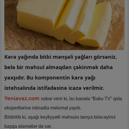
Kərə yağında bitki mənşəli yağları görsəniz,
belə bir məhsul almaqdan çəkinmək daha
yaxşıdır. Bu komponentin kərə yağı
istehsalında istifadəsinə icazə verilmir.
Yeniavaz.com
xəbər verir ki, bu barədə “Baku TV” qida
ekspertlərinə istinadla məlumat yayıb.
Bildirilib ki, aşağı keyfiyyətli məhsulu tanıya biləcəyiniz
başqa əlamətlər də var.