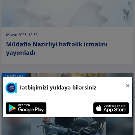
09 avq 2026, 18:58
Müdafiə Nazirliyi həftəlik icmalını
yayımladı
CƏMİYYƏT
×
Tətbiqimizi yükləyə bilərsiniz