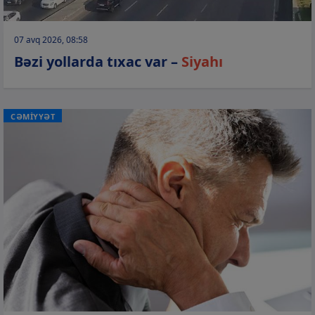
07 avq 2026, 08:58
Bəzi yollarda tıxac var –
Siyahı
CƏMİYYƏT