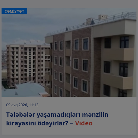
CƏMİYYƏT
09 avq 2026, 11:13
Tələbələr yaşamadıqları mənzilin
kirayəsini ödəyirlər? −
Video