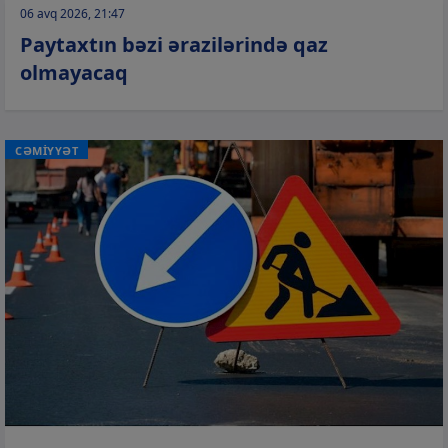
06 avq 2026, 21:47
Paytaxtın bəzi ərazilərində qaz
olmayacaq
CƏMİYYƏT