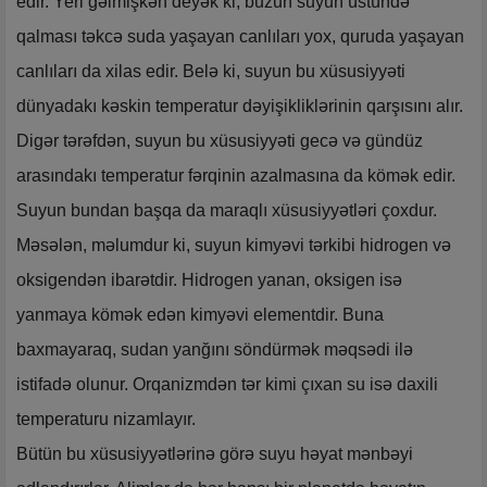
edir. Yeri gəlmişkən deyək ki, buzun suyun üstündə
qalması təkcə suda yaşayan canlıları yox, quruda yaşayan
canlıları da xilas edir. Belə ki, suyun bu xüsusiyyəti
dünyadakı kəskin temperatur dəyişikliklərinin qarşısını alır.
Digər tərəfdən, suyun bu xüsusiyyəti gecə və gündüz
arasındakı temperatur fərqinin azalmasına da kömək edir.
Suyun bundan başqa da maraqlı xüsusiyyətləri çoxdur.
Məsələn, məlumdur ki, suyun kimyəvi tərkibi hidrogen və
oksigendən ibarətdir. Hidrogen yanan, oksigen isə
yanmaya kömək edən kimyəvi elementdir. Buna
baxmayaraq, sudan yanğını söndürmək məqsədi ilə
istifadə olunur. Orqanizmdən tər kimi çıxan su isə daxili
temperaturu nizamlayır.
Bütün bu xüsusiyyətlərinə görə suyu həyat mənbəyi