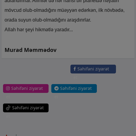
adlandırırlar. Alimlər də hər hansı bir planetdə həyatın
mövcud olub-olmadığını müəyyən edərkən, ilk növbədə,
orada suyun olub-olmadığını araşdırırlar.
Allah hər şeyi hikmətlə yaradır...
Murad Məmmədov
Səhifəni ziyarət
et
Səhifəni ziyarət
Səhifəni ziyarət
et
et
Səhifəni ziyarət
et