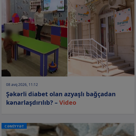
08 avq 2026, 11:12
Şəkərli diabet olan azyaşlı bağçadan
kənarlaşdırılıb? –
Video
CƏMİYYƏT