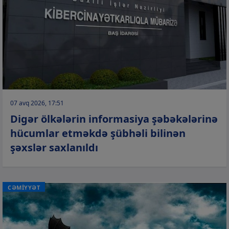
07 avq 2026, 17:51
Digər ölkələrin informasiya şəbəkələrinə
hücumlar etməkdə şübhəli bilinən
şəxslər saxlanıldı
CƏMİYYƏT