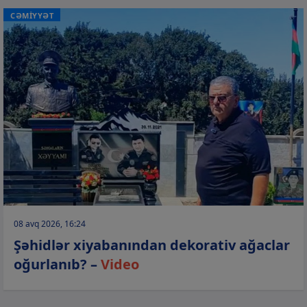
CƏMİYYƏT
08 avq 2026, 16:24
Şəhidlər xiyabanından dekorativ ağaclar
oğurlanıb? –
Video