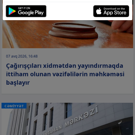
07 avq 2026, 16:48
Çağırışçıları xidmətdən yayındırmaqda
ittiham olunan vəzifəlilərin məhkəməsi
başlayır
CƏMİYYƏT