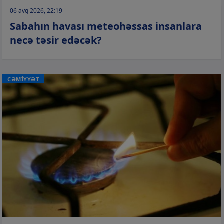
06 avq 2026, 22:19
Sabahın havası meteohəssas insanlara
necə təsir edəcək?
CƏMİYYƏT