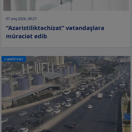
07 avq 2026, 09:27
“Azəristiliktəchizat” vətəndaşlara
müraciət edib
CƏMİYYƏT