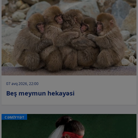
07 avq 2026, 22:00
Beş meymun hekayəsi
CƏMİYYƏT