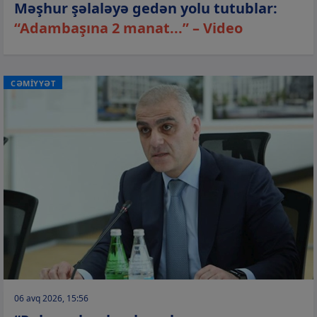
Məşhur şəlaləyə gedən yolu tutublar:
“Adambaşına 2 manat...” – Video
CƏMİYYƏT
06 avq 2026, 15:56