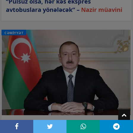
“Pulsuz olsa, hər kəs ekspres
avtobuslara yönələcək” –
Nazir müavini
CƏMİYYƏT
T
06 avq 2026, 14:25
Prezident AZCON-a yeni səlahiyyət verdi