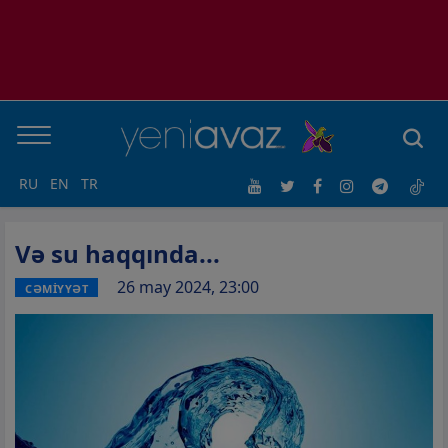
RU
EN
TR
Və su haqqında...
26 may 2024, 23:00
CƏMİYYƏT