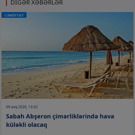
DİGƏR XƏBƏRLƏR
CƏMİYYƏT
09 avq 2026, 13:32
Sabah Abşeron çimərliklərində hava
küləkli olacaq