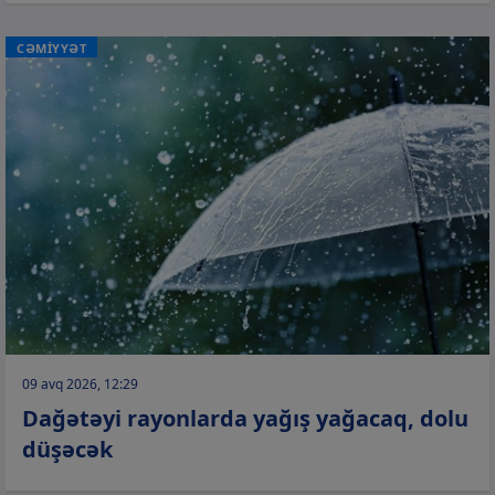
CƏMİYYƏT
09 avq 2026, 12:29
Dağətəyi rayonlarda yağış yağacaq, dolu
düşəcək