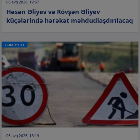
06 avq 2026, 19:57
Həsən Əliyev və Rövşən Əliyev
küçələrində hərəkət məhdudlaşdırılacaq
CƏMİYYƏT
06 avq 2026, 18:19