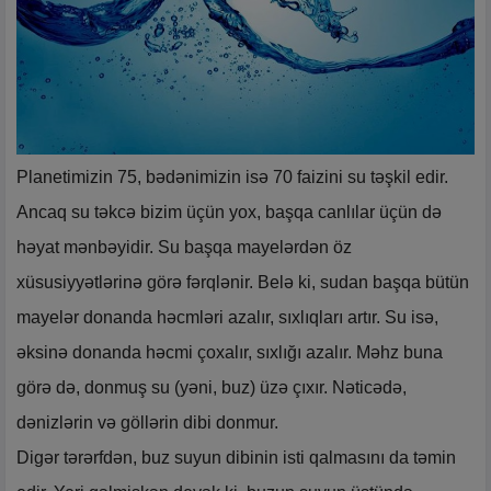
Planetimizin 75, bədənimizin isə 70 faizini su təşkil edir.
Ancaq su təkcə bizim üçün yox, başqa canlılar üçün də
həyat mənbəyidir. Su başqa mayelərdən öz
xüsusiyyətlərinə görə fərqlənir. Belə ki, sudan başqa bütün
mayelər donanda həcmləri azalır, sıxlıqları artır. Su isə,
əksinə donanda həcmi çoxalır, sıxlığı azalır. Məhz buna
görə də, donmuş su (yəni, buz) üzə çıxır. Nəticədə,
dənizlərin və göllərin dibi donmur.
Digər tərərfdən, buz suyun dibinin isti qalmasını da təmin