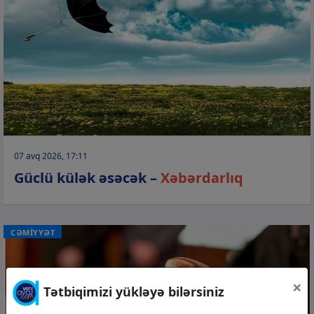
07 avq 2026, 17:11
Güclü külək əsəcək –
Xəbərdarlıq
CƏMİYYƏT
×
Tətbiqimizi yükləyə bilərsiniz