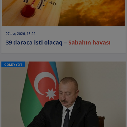
07 avq 2026, 13:22
39 dərəcə isti olacaq –
Sabahın havası
CƏMİYYƏT