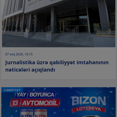
07 avq 2026, 16:15
Jurnalistika üzrə qabiliyyət imtahanının
nəticələri açıqlandı
CƏMİYYƏT