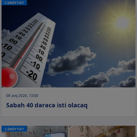
CƏMİYYƏT
08 avq 2026, 13:00
Sabah 40 dərəcə isti olacaq
CƏMİYYƏT